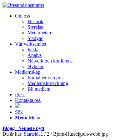
Om oss
Historik
Styrelse
Medarbetare
Stadgar
Vår verksamhet
Fakta
Analys
Nätverk och konferens
Nyheter
Medlemskap
Förmåner och pris
Medlemsförteckning
Bli medlem
Press
Kontakta oss
Sök
Menu
Menu
Blogg - Senaste nytt
Du är här:
Startsida
1
/
2
/
Bjorn-Hasselgren-webb.jpg