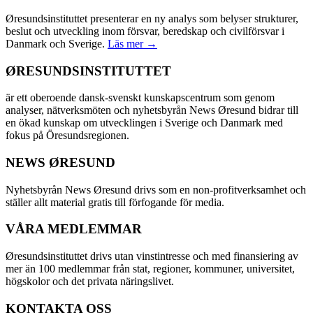
Øresundsinstituttet presenterar en ny analys som belyser strukturer,
beslut och utveckling inom försvar, beredskap och civilförsvar i
Danmark och Sverige.
Läs mer →
ØRESUNDSINSTITUTTET
är ett oberoende dansk-svenskt kunskapscentrum som genom
analyser, nätverksmöten och nyhetsbyrån News Øresund bidrar till
en ökad kunskap om utvecklingen i Sverige och Danmark med
fokus på Öresundsregionen.
NEWS ØRESUND
Nyhetsbyrån News Øresund drivs som en non-profitverksamhet och
ställer allt material gratis till förfogande för media.
VÅRA MEDLEMMAR
Øresundsinstituttet drivs utan vinst­intresse och med finansiering av
mer än 100 medlemmar från stat, regioner, kommuner, universitet,
högskolor och det privata näringslivet.
KONTAKTA OSS