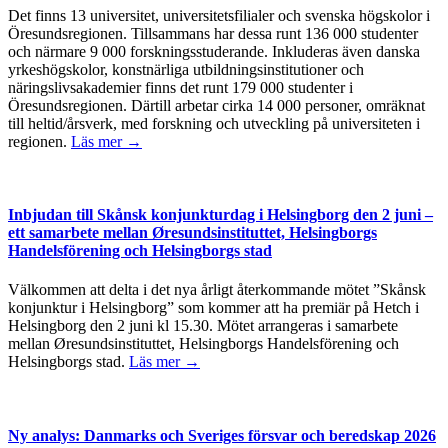
Det finns 13 universitet, universitetsfilialer och svenska högskolor i
Öresundsregionen. Tillsammans har dessa runt 136 000 studenter
och närmare 9 000 forskningsstuderande. Inkluderas även danska
yrkeshögskolor, konstnärliga utbildningsinstitutioner och
näringslivsakademier finns det runt 179 000 studenter i
Öresundsregionen. Därtill arbetar cirka 14 000 personer, omräknat
till heltid/årsverk, med forskning och utveckling på universiteten i
regionen.
Läs mer →
Inbjudan till Skånsk konjunkturdag i Helsingborg den 2 juni –
ett samarbete mellan Øresundsinstituttet, Helsingborgs
Handelsförening och Helsingborgs stad
Välkommen att delta i det nya årligt återkommande mötet ”Skånsk
konjunktur i Helsingborg” som kommer att ha premiär på Hetch i
Helsingborg den 2 juni kl 15.30. Mötet arrangeras i samarbete
mellan Øresundsinstituttet, Helsingborgs Handelsförening och
Helsingborgs stad.
Läs mer →
Ny analys: Danmarks och Sveriges försvar och beredskap 2026