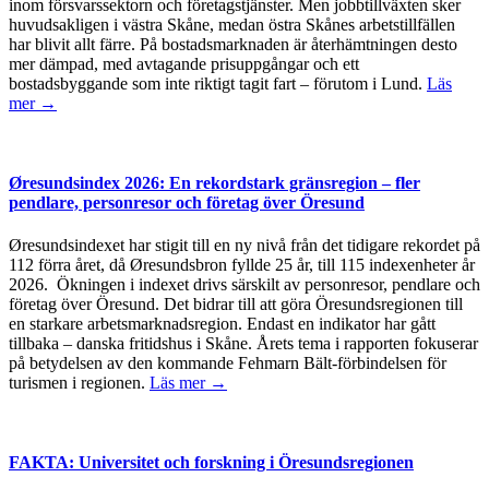
inom försvarssektorn och företagstjänster. Men jobbtillväxten sker
huvudsakligen i västra Skåne, medan östra Skånes arbetstillfällen
har blivit allt färre. På bostadsmarknaden är återhämtningen desto
mer dämpad, med avtagande prisuppgångar och ett
bostadsbyggande som inte riktigt tagit fart – förutom i Lund.
Läs
mer →
Øresundsindex 2026: En rekordstark gränsregion – fler
pendlare, personresor och företag över Öresund
Øresundsindexet har stigit till en ny nivå från det tidigare rekordet på
112 förra året, då Øresundsbron fyllde 25 år, till 115 indexenheter år
2026. Ökningen i indexet drivs särskilt av personresor, pendlare och
företag över Öresund. Det bidrar till att göra Öresundsregionen till
en starkare arbetsmarknadsregion. Endast en indikator har gått
tillbaka – danska fritidshus i Skåne. Årets tema i rapporten fokuserar
på betydelsen av den kommande Fehmarn Bält-förbindelsen för
turismen i regionen.
Läs mer →
FAKTA: Universitet och forskning i Öresundsregionen