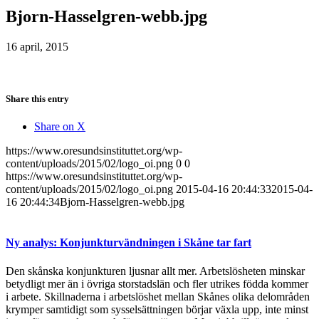
Bjorn-Hasselgren-webb.jpg
16 april, 2015
Share this entry
Share on X
https://www.oresundsinstituttet.org/wp-
content/uploads/2015/02/logo_oi.png
0
0
https://www.oresundsinstituttet.org/wp-
content/uploads/2015/02/logo_oi.png
2015-04-16 20:44:33
2015-04-
16 20:44:34
Bjorn-Hasselgren-webb.jpg
Ny analys: Konjunkturvändningen i Skåne tar fart
Den skånska konjunkturen ljusnar allt mer. Arbetslösheten minskar
betydligt mer än i övriga storstadslän och fler utrikes födda kommer
i arbete. Skillnaderna i arbetslöshet mellan Skånes olika delområden
krymper samtidigt som sysselsättningen börjar växla upp, inte minst