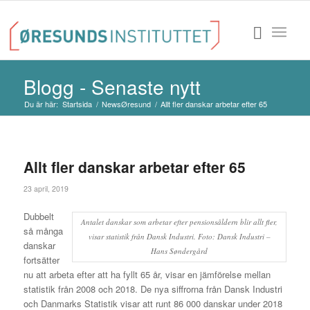
Blogg - Senaste nytt
Du är här:
Startsida
/
NewsØresund
/
Allt fler danskar arbetar efter 65
Allt fler danskar arbetar efter 65
23 april, 2019
Dubbelt
Antalet danskar som arbetar efter pensionsåldern blir allt fler,
så många
visar statistik från Dansk Industri. Foto: Dansk Industri –
danskar
Hans Søndergård
fortsätter
nu att arbeta efter att ha fyllt 65 år, visar en jämförelse mellan
statistik från 2008 och 2018. De nya siffrorna från Dansk Industri
och Danmarks Statistik visar att runt 86 000 danskar under 2018