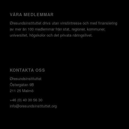
VÅRA MEDLEMMAR
Øresundsinstituttet drivs utan vinst­intresse och med finansiering
av mer än 100 medlemmar från stat, regioner, kommuner,
universitet, högskolor och det privata näringslivet.
KONTAKTA OSS
Øresundsinstituttet
Östergatan 9B
211 25 Malmö
+46 (0) 40 30 56 30
info@oresundsinstituttet.org