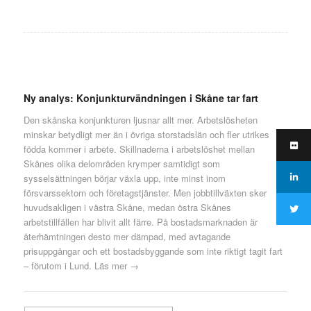
Ny analys: Konjunkturvändningen i Skåne tar fart
Den skånska konjunkturen ljusnar allt mer. Arbetslösheten
minskar betydligt mer än i övriga storstadslän och fler utrikes
födda kommer i arbete. Skillnaderna i arbetslöshet mellan
Skånes olika delområden krymper samtidigt som
sysselsättningen börjar växla upp, inte minst inom
försvarssektorn och företagstjänster. Men jobbtillväxten sker
huvudsakligen i västra Skåne, medan östra Skånes
arbetstillfällen har blivit allt färre. På bostadsmarknaden är
återhämtningen desto mer dämpad, med avtagande
prisuppgångar och ett bostadsbyggande som inte riktigt tagit fart
– förutom i Lund.
Läs mer →