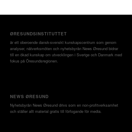
ØRESUNDSINSTITUTTET
är ett oberoende dansk-svenskt kunskapscentrum som genom
analyser, nätverksmöten och nyhetsbyrån News Øresund bidrar
till en ökad kunskap om utvecklingen i Sverige och Danmark med
fokus på Öresundsregionen.
NEWS ØRESUND
Nyhetsbyrån News Øresund drivs som en non-profitverksamhet
och ställer allt material gratis till förfogande för media.