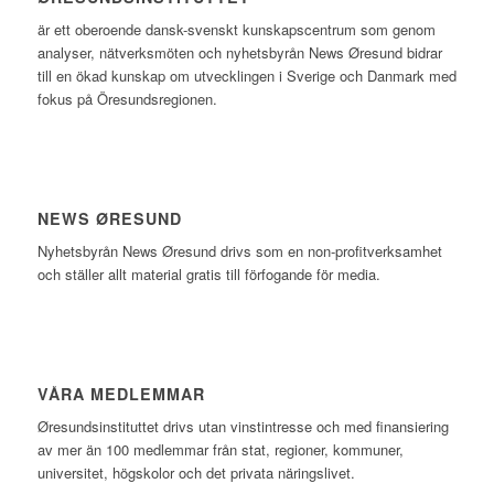
är ett oberoende dansk-svenskt kunskapscentrum som genom
analyser, nätverksmöten och nyhetsbyrån News Øresund bidrar
till en ökad kunskap om utvecklingen i Sverige och Danmark med
fokus på Öresundsregionen.
NEWS ØRESUND
Nyhetsbyrån News Øresund drivs som en non-profitverksamhet
och ställer allt material gratis till förfogande för media.
VÅRA MEDLEMMAR
Øresundsinstituttet drivs utan vinst­intresse och med finansiering
av mer än 100 medlemmar från stat, regioner, kommuner,
universitet, högskolor och det privata näringslivet.