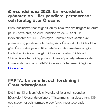
Øresundsindex 2026: En rekordstark
gränsregion – fler pendlare, personresor
och företag över Öresund
Øresundsindexet har stigit till en ny nivå från det tidigare rekordet
på 112 förra året, då Øresundsbron fyllde 25 år, till 115
indexenheter år 2026. Ökningen i indexet drivs särskilt av
personresor, pendlare och företag över Öresund. Det bidrar till att
göra Öresundsregionen till en starkare arbetsmarknadsregion.
Endast en indikator har gått tillbaka – danska fritidshus i
Skåne. Årets tema i rapporten fokuserar på betydelsen av den
kommande Fehmarn Bält-förbindelsen för turismen i regionen.
Läs mer →
FAKTA: Universitet och forskning i
Öresundsregionen
Det finns 13 universitet, universitetsfilialer och svenska
högskolor i Öresundsregionen. Tillsammans har dessa runt 136
000 studenter och närmare 9 000 forskningsstuderande.