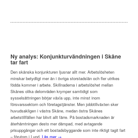
Ny analys: Konjunkturvändningen i Skåne
tar fart
Den skånska konjunkturen ljusnar allt mer. Arbetslösheten
minskar betydligt mer än i övriga storstadslän och fler utrikes
födda kommer i arbete. Skillnaderna i arbetslöshet mellan
Skånes olika delområden krymper samtidigt som
sysselsättningen börjar växla upp, inte minst inom
försvarssektorn och företagstjänster. Men jobbtillväxten sker
huvudsakligen i västra Skåne, medan östra Skånes
arbetstillfällen har blivit allt färre. På bostadsmarknaden är
återhämtningen desto mer dämpad, med avtagande
prisuppgångar och ett bostadsbyggande som inte riktigt tagit fart
– förutom i Lund.
Läs mer →