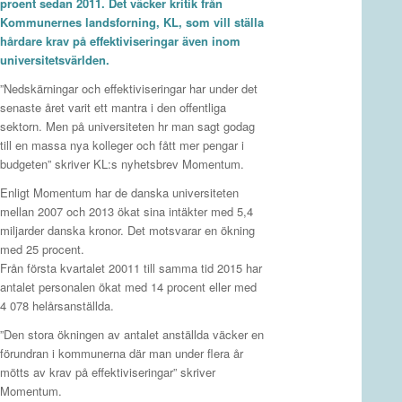
proent sedan 2011. Det väcker kritik från
Kommunernes landsforning, KL, som vill ställa
hårdare krav på effektiviseringar även inom
universitetsvärlden.
”Nedskärningar och effektiviseringar har under det
senaste året varit ett mantra i den offentliga
sektorn. Men på universiteten hr man sagt godag
till en massa nya kolleger och fått mer pengar i
budgeten” skriver KL:s nyhetsbrev Momentum.
Enligt Momentum har de danska universiteten
mellan 2007 och 2013 ökat sina intäkter med 5,4
miljarder danska kronor. Det motsvarar en ökning
med 25 procent.
Från första kvartalet 20011 till samma tid 2015 har
antalet personalen ökat med 14 procent eller med
4 078 helårsanställda.
”Den stora ökningen av antalet anställda väcker en
förundran i kommunerna där man under flera år
mötts av krav på effektiviseringar” skriver
Momentum.