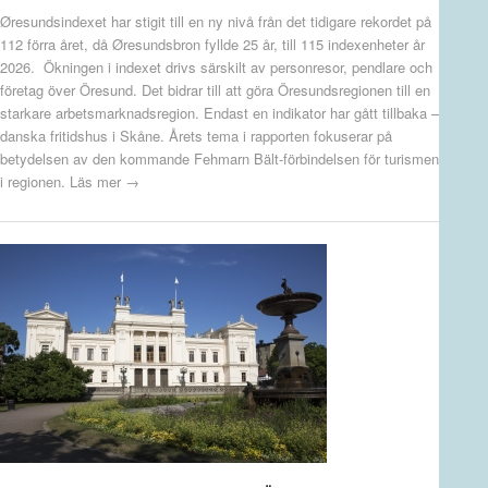
Øresundsindexet har stigit till en ny nivå från det tidigare rekordet på
112 förra året, då Øresundsbron fyllde 25 år, till 115 indexenheter år
2026. Ökningen i indexet drivs särskilt av personresor, pendlare och
företag över Öresund. Det bidrar till att göra Öresundsregionen till en
starkare arbetsmarknadsregion. Endast en indikator har gått tillbaka –
danska fritidshus i Skåne. Årets tema i rapporten fokuserar på
betydelsen av den kommande Fehmarn Bält-förbindelsen för turismen
i regionen.
Läs mer →