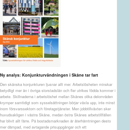
Ny analys: Konjunkturvändningen i Skåne tar fart
Den skånska konjunkturen ljusnar allt mer. Arbetslösheten minskar
betydligt mer än i övriga storstadslän och fler utrikes födda kommer i
arbete. Skillnaderna i arbetslöshet mellan Skånes olika delområden
krymper samtidigt som sysselsättningen börjar växla upp, inte minst
inom försvarssektorn och företagstjänster. Men jobbtillväxten sker
huvudsakligen i västra Skåne, medan östra Skånes arbetstillfällen
har blivit allt färre. På bostadsmarknaden är återhämtningen desto
mer dämpad, med avtagande prisuppgångar och ett