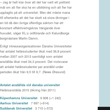
– Jag är helt klar över att det har varit ett politiskt
mål om att fler ska ha en utbildning och att fler har
upptagits på ett universitet. Men det måste mana
till eftertanke att det har skett så stora ökningar i
en tid då den övriga offentliga sektorn har ett
konstant effektiveringskrav hängande över
huvudet, säger KL:s ordförande och Kalundborgs
borgmästare Martin Damm.
Enligt intresseorganisationen Danske Universiteter
har antalet helårsstudenter ökat med 36,8 procent
mellan 2007 och 2013 samtidigt som antalet
anställda ökat med 34,3 procent. Det motsvarar
att antalet helårsstudenter per anställd under
perioden ökat från 9,5 till 9,7. (News Øresund)
Antalet anställda vid danska universitet
Helårsanstälda 2015 (ökning från 2011)
Köpenhamns Universitet
9 908 (+1 242)
Aarhus Universitet
7 697 (+614)
Syddansk Universitet
3 715 (+572)