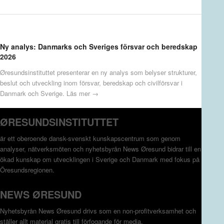
Ny analys: Danmarks och Sveriges försvar och beredskap
2026
Øresundsinstituttet presenterar en ny analys som belyser strukturer,
beslut och utveckling inom försvar, beredskap och civilförsvar i
Danmark och Sverige.
Läs mer →
ØRESUNDSINSTITUTTET
är ett oberoende dansk-svenskt kunskapscentrum som genom
analyser, nätverksmöten och nyhetsbyrån News Øresund bidrar till en
ökad kunskap om utvecklingen i Sverige och Danmark med fokus på
Öresundsregionen.
NEWS ØRESUND
Nyhetsbyrån News Øresund drivs som en non-profitverksamhet och
ställer allt material gratis till förfogande för media.