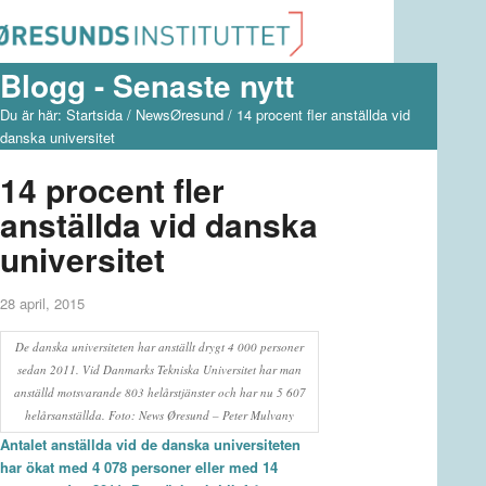
Blogg - Senaste nytt
Du är här:
Startsida
/
NewsØresund
/
14 procent fler anställda vid
danska universitet
14 procent fler
anställda vid danska
universitet
28 april, 2015
De danska universiteten har anställt drygt 4 000 personer
sedan 2011. Vid Danmarks Tekniska Universitet har man
anställd motsvarande 803 helårstjänster och har nu 5 607
helårsanställda. Foto: News Øresund – Peter Mulvany
Antalet anställda vid de danska universiteten
har ökat med 4 078 personer eller med 14