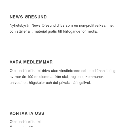
NEWS ØRESUND
Nyhetsbyrån News Øresund drivs som en non-profitverksamhet
och ställer allt material gratis till förfogande för media.
VÅRA MEDLEMMAR
Øresundsinstituttet drivs utan vinst­intresse och med finansiering
av mer än 100 medlemmar från stat, regioner, kommuner,
universitet, högskolor och det privata näringslivet.
KONTAKTA OSS
Øresundsinstituttet