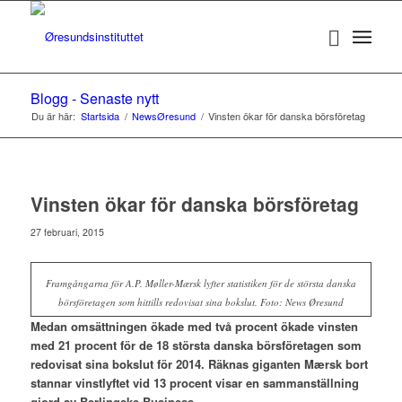
Blogg - Senaste nytt
Du är här:
Startsida
/
NewsØresund
/
Vinsten ökar för danska börsföretag
Vinsten ökar för danska börsföretag
27 februari, 2015
Framgångarna för A.P. Møller-Mærsk lyfter statistiken för de största danska
börsföretagen som hittills redovisat sina bokslut. Foto: News Øresund
Medan omsättningen ökade med två procent ökade vinsten
med 21 procent för de 18 största danska börsföretagen som
redovisat sina bokslut för 2014. Räknas giganten M
ærsk bort
stannar vinstlyftet vid 13 procent visar en sammanstä
llning
gjord av Berlingske Business.