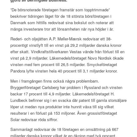
”De börsnoterade företagen framstår som topptrimmade”
beskriver tidningen läget för de 18 största börsföretagen i
Danmark som hittills redovisat sina bokslut och noterar att
många investerare tror att lönsamheten når nya höjder i år.
Rederi- och oljejätten A.P. Møller-Mærsk redovisar ett 38-
procentigt vinstlyft till en vinst på 29,2 milijarder danska kronor
efter skatt. Vindkraftstillverkaren Vestas vände från förlust till en
vinst på 2,9 miljarder. Läkemedelsföretaget Novo Nordisk ökade
vinsten med fem procent till 26,5 miljarder. Smyckeföretaget
Pandora lyfte vinsten hela 40 procent till 3,1 miljarder kronor.
Men i framgången finns också några problembarn.
Bryggeriföretaget Carlsberg har problem i Ryssland och vinsten
backar 17 procent till 4,9 miljarder. Läkemedelsföretaget H.
Lundbeck befinner sig i en svacka där patent till gamla storsäljare
löper ut medan nya produkter inte hunnit växa till sig vilket
resulterar i en förlust på 153 miljoner. Även grossistföretaget
Solar redovisar röda siffror.
Sammanlagt redovisar de 18 företagen en omsättning på 667
miljarder danska kronor vilket är en ökning med två procent.