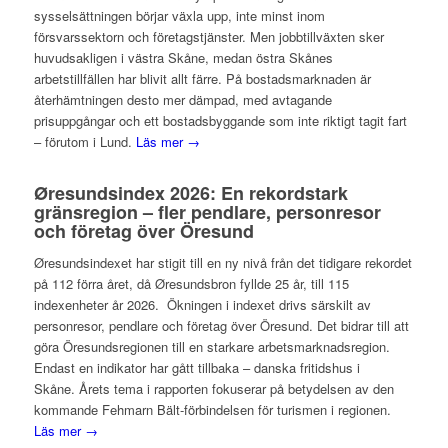
sysselsättningen börjar växla upp, inte minst inom
försvarssektorn och företagstjänster. Men jobbtillväxten sker
huvudsakligen i västra Skåne, medan östra Skånes
arbetstillfällen har blivit allt färre. På bostadsmarknaden är
återhämtningen desto mer dämpad, med avtagande
prisuppgångar och ett bostadsbyggande som inte riktigt tagit fart
– förutom i Lund.
Läs mer →
Øresundsindex 2026: En rekordstark
gränsregion – fler pendlare, personresor
och företag över Öresund
Øresundsindexet har stigit till en ny nivå från det tidigare rekordet
på 112 förra året, då Øresundsbron fyllde 25 år, till 115
indexenheter år 2026. Ökningen i indexet drivs särskilt av
personresor, pendlare och företag över Öresund. Det bidrar till att
göra Öresundsregionen till en starkare arbetsmarknadsregion.
Endast en indikator har gått tillbaka – danska fritidshus i
Skåne. Årets tema i rapporten fokuserar på betydelsen av den
kommande Fehmarn Bält-förbindelsen för turismen i regionen.
Läs mer →