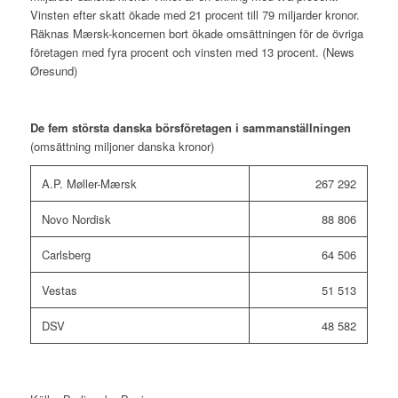
Vinsten efter skatt ökade med 21 procent till 79 miljarder kronor.
Räknas Mærsk-koncernen bort ökade omsättningen för de övriga
företagen med fyra procent och vinsten med 13 procent. (News
Øresund)
De fem största danska börsföretagen i sammanställningen
(omsättning miljoner danska kronor)
A.P. Møller-Mærsk
267 292
Novo Nordisk
88 806
Carlsberg
64 506
Vestas
51 513
DSV
48 582