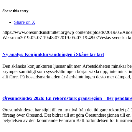
Share this entry
Share on X
https://www.oresundsinstituttet.org/wp-content/uploads/2019/05/An
Wessman
2019-05-07 19:48:07
2019-05-07 19:48:07
Vestas svenska ko
Ny analys: Konjunkturvändningen i Skåne tar fart
Den skånska konjunkturen ljusnar allt mer. Arbetslösheten minskar bet
krymper samtidigt som sysselsättningen börjar växla upp, inte minst in
allt färre. På bostadsmarknaden är återhämtningen desto mer dämpad, 
Øresundsindex 2026: En rekordstark gränsregion – fler pendlare
Øresundsindexet har stigit till en ny nivå från det tidigare rekordet p
företag över Öresund. Det bidrar till att göra Öresundsregionen till en
betydelsen av den kommande Fehmarn Bält-förbindelsen för turismen