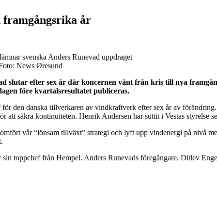
x framgångsrika år
ång lämnar svenska Anders Runevad uppdraget
. Foto: News Øresund
 slutar efter sex år där koncernen vänt från kris till nya framgå
agen före kvartalsresultatet publiceras.
ör den danska tillverkaren av vindkraftverk efter sex år av förändring
r att säkra kontinuiteten. Henrik Andersen har suttit i Vestas styrelse 
ört vår “lönsam tillväxt” strategi och lyft upp vindenergi på nivå med f
.
r sin toppchef från Hempel. Anders Runevads föregångare, Ditlev Enge