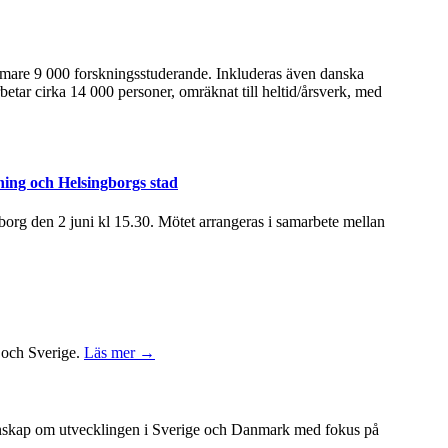
ärmare 9 000 forskningsstuderande. Inkluderas även danska
betar cirka 14 000 personer, omräknat till heltid/årsverk, med
ning och Helsingborgs stad
rg den 2 juni kl 15.30. Mötet arrangeras i samarbete mellan
k och Sverige.
Läs mer →
unskap om utvecklingen i Sverige och Danmark med fokus på