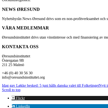
NEWS ØRESUND
Nyhetsbyrån News Øresund drivs som en non-profitverksamhet och ställe
VÅRA MEDLEMMAR
Øresundsinstituttet drivs utan vinst­intresse och med finansiering av 
KONTAKTA OSS
Øresundsinstituttet
Östergatan 9B
211 25 Malmö
+46 (0) 40 30 56 30
info@oresundsinstituttet.org
Idag gav Løkke besked: 5 juni hålls danska valet till Folketinget
Nytt i
Scroll to top
Flickr
LinkedIn