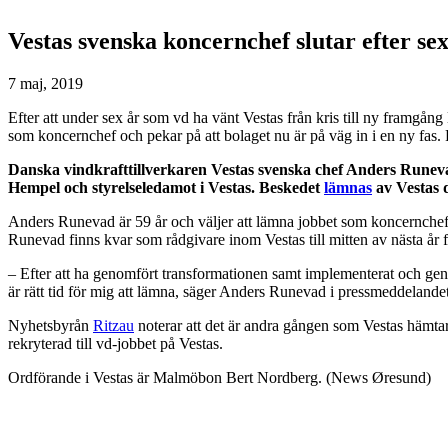
Vestas svenska koncernchef slutar efter se
7 maj, 2019
Efter att under sex år som vd ha vänt Vestas från kris till ny framg
som koncernchef och pekar på att bolaget nu är på väg in i en ny fas
Danska vindkrafttillverkaren Vestas svenska chef Anders Runevad
Hempel och styrelseledamot i Vestas. Beskedet
lämnas
av Vestas d
Anders Runevad är 59 år och väljer att lämna jobbet som koncernchef f
Runevad finns kvar som rådgivare inom Vestas till mitten av nästa år fö
– Efter att ha genomfört transformationen samt implementerat och genomf
är rätt tid för mig att lämna, säger Anders Runevad i pressmeddelandet
Nyhetsbyrån
Ritzau
noterar att det är andra gången som Vestas hämta
rekryterad till vd-jobbet på Vestas.
Ordförande i Vestas är Malmöbon Bert Nordberg. (News Øresund)