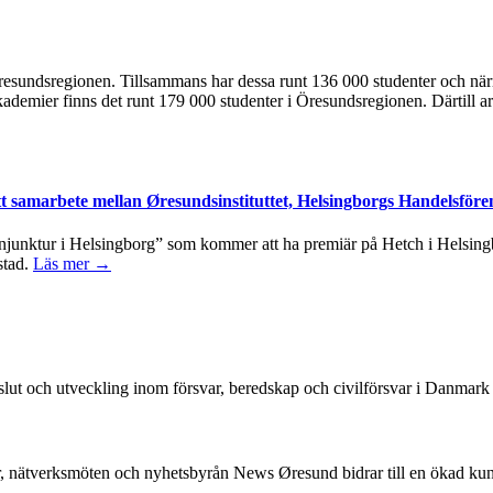
 i Öresundsregionen. Tillsammans har dessa runt 136 000 studenter och n
kademier finns det runt 179 000 studenter i Öresundsregionen. Därtill ar
tt samarbete mellan Øresundsinstituttet, Helsingborgs Handelsföre
junktur i Helsingborg” som kommer att ha premiär på Hetch i Helsingbo
stad.
Läs mer →
beslut och utveckling inom försvar, beredskap och civilförsvar i Danmar
, nätverksmöten och nyhetsbyrån News Øresund bidrar till en ökad k