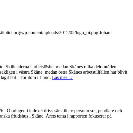
tituttet.org/wp-content/uploads/2015/02/logo_oi.png
Johan
ete. Skillnaderna i arbetslöshet mellan Skånes olika delområden
kligen i västra Skåne, medan östra Skånes arbetstillfällen har blivit
tagit fart – förutom i Lund.
Läs mer →
2026. Ökningen i indexet drivs särskilt av personresor, pendlare och
anska fritidshus i Skåne. Årets tema i rapporten fokuserar på