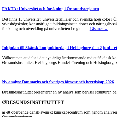
FAKTA: Universitet och forskning i Öresundsregionen
Det finns 13 universitet, universitetsfilialer och svenska högskolor
yrkeshögskolor, konstnärliga utbildningsinstitutioner och näringslivsa
forskning och utveckling på universiteten i regionen.
Läs mer →
Inbjudan till Skånsk konjunkturdag i Helsingborg den 2 juni – e
Välkommen att delta i det nya årligt återkommande mötet ”Skånsk kon
Øresundsinstituttet, Helsingborgs Handelsförening och Helsingborgs 
Ny analys: Danmarks och Sveriges försvar och beredskap 2026
Øresundsinstituttet presenterar en ny analys som belyser strukturer, 
ØRESUNDSINSTITUTTET
är ett oberoende dansk-svenskt kunskapscentrum som genom analyser
Öresundsregionen.