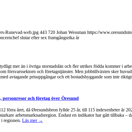
ders-Runevad-web.jpg
443
720
Johan Wessman
https://www.oresundsins
ncernchef slutar efter sex framgångsrika år
ydligt mer än i övriga storstadslän och fler utrikes födda kommer i arb
om försvarssektorn och företagstjänster. Men jobbtillväxten sker huvudsa
med avtagande prisuppgångar och ett bostadsbyggande som inte riktigt 
, personresor och företag över Öresund
å 112 förra året, då Øresundsbron fyllde 25 år, till 115 indexenheter år 
 starkare arbetsmarknadsregion. Endast en indikator har gått tillbaka – d
 i regionen.
Läs mer →