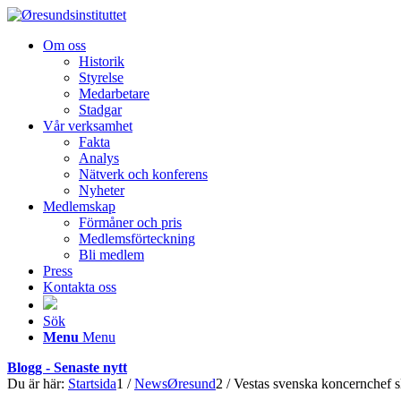
Om oss
Historik
Styrelse
Medarbetare
Stadgar
Vår verksamhet
Fakta
Analys
Nätverk och konferens
Nyheter
Medlemskap
Förmåner och pris
Medlemsförteckning
Bli medlem
Press
Kontakta oss
Sök
Menu
Menu
Blogg - Senaste nytt
Du är här:
Startsida
1
/
NewsØresund
2
/
Vestas svenska koncernchef sl