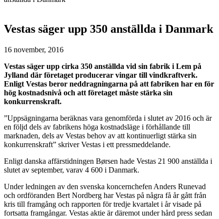
Vestas säger upp 350 anställda i Danmark
16 november, 2016
Vestas säger upp cirka 350 anställda vid sin fabrik i Lem på
Jylland där företaget producerar vingar till vindkraftverk.
Enligt Vestas beror neddragningarna på att fabriken har en för
hög kostnadsnivå och att företaget måste stärka sin
konkurrenskraft.
”Uppsägningarna beräknas vara genomförda i slutet av 2016 och är
en följd dels av fabrikens höga kostnadsläge i förhållande till
marknaden, dels av Vestas behov av att kontinuerligt stärka sin
konkurrenskraft” skriver Vestas i ett pressmeddelande.
Enligt danska affärstidningen Børsen hade Vestas 21 900 anställda i
slutet av september, varav 4 600 i Danmark.
Under ledningen av den svenska koncernchefen Anders Runevad
och ordföranden Bert Nordberg har Vestas på några få år gått från
kris till framgång och rapporten för tredje kvartalet i år visade på
fortsatta framgångar. Vestas aktie är däremot under hård press sedan