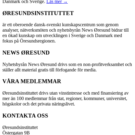
Danmark och Sverige.
Läs mer →
ØRESUNDSINSTITUTTET
är ett oberoende dansk-svenskt kunskapscentrum som genom
analyser, nätverksmöten och nyhetsbyrån News Øresund bidrar till
en ökad kunskap om utvecklingen i Sverige och Danmark med
fokus på Öresundsregionen.
NEWS ØRESUND
Nyhetsbyrån News Øresund drivs som en non-profitverksamhet och
ställer allt material gratis till förfogande för media.
VÅRA MEDLEMMAR
Øresundsinstituttet drivs utan vinst­intresse och med finansiering av
mer än 100 medlemmar från stat, regioner, kommuner, universitet,
högskolor och det privata näringslivet.
KONTAKTA OSS
Øresundsinstituttet
Östergatan 9B