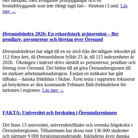
mer dämpad, med avtagande prisuppgångar och ett
bostadsbyggande som inte riktigt tagit fart – förutom i Lund.
Läs
mer →
Øresundsindex 2026: En rekordstark gränsregion – fler
pendlare, personresor och företag över Öresund
Øresundsindexet har stigit till en ny nivå från det tidigare rekordet på
112 förra året, då Øresundsbron fyllde 25 år, till 115 indexenheter år
2026. Ökningen i indexet drivs särskilt av personresor, pendlare och
företag över Öresund. Det bidrar till att göra Öresundsregionen till
en starkare arbetsmarknadsregion. Endast en indikator har gått
tillbaka – danska fritidshus i Skåne. Årets tema i rapporten fokuserar
på betydelsen av den kommande Fehmarn Bält-förbindelsen för
turismen i regionen.
Läs mer →
FAKTA: Universitet och forskning i Öresundsregionen
Det finns 13 universitet, universitetsfilialer och svenska högskolor i
Öresundsregionen. Tillsammans har dessa runt 136 000 studenter
och närmare 9 000 forskningsstuderande. Inkluderas även danska