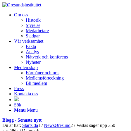
Om oss
Historik
Styrelse
Medarbetare
Stadgar
Vår verksamhet
Fakta
Analys
Nätverk och konferens
Nyheter
Medlemskap
Förmåner och pris
Medlemsförteckning
Bli medlem
Press
Kontakta oss
Sök
Menu
Menu
Blogg - Senaste nytt
Du är här:
Startsida
1
/
NewsØresund
2
/
Vestas säger upp 350
anställda i Danmark