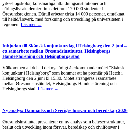
yrkeshögskolor, konstnärliga utbildningsinstitutioner och
näringslivsakademier finns det runt 179 000 studenter i
Öresundsregionen. Därtill arbetar cirka 14 000 personer, omräknat
till heltid/årsverk, med forskning och utveckling på universiteten i
regionen.
Läs mer →
Inbjudan till Skånsk konjunkturdag i Helsingborg den 2 juni –
ett samarbete mellan Øresundsinstituttet, Helsingborgs
Handelsförening och Helsingborgs stad
Välkommen att delta i det nya årligt återkommande mötet ”Skånsk
konjunktur i Helsingborg” som kommer att ha premiär på Hetch i
Helsingborg den 2 juni kl 15.30. Mötet arrangeras i samarbete
mellan Øresundsinstituttet, Helsingborgs Handelsförening och
Helsingborgs stad.
Läs mer →
Ny analys: Danmarks och Sveriges försvar och beredskap 2026
Øresundsinstituttet presenterar en ny analys som belyser strukturer,
beslut och utveckling inom försvar, beredskap och civilförsvar i