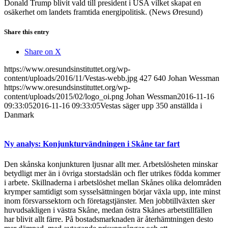
Donald Trump blivit vald till president i USA vilket skapat en
osäkerhet om landets framtida energipolitisk. (News Øresund)
Share this entry
Share on X
https://www.oresundsinstituttet.org/wp-
content/uploads/2016/11/Vestas-webb.jpg
427
640
Johan Wessman
https://www.oresundsinstituttet.org/wp-
content/uploads/2015/02/logo_oi.png
Johan Wessman
2016-11-16
09:33:05
2016-11-16 09:33:05
Vestas säger upp 350 anställda i
Danmark
Ny analys: Konjunkturvändningen i Skåne tar fart
Den skånska konjunkturen ljusnar allt mer. Arbetslösheten minskar
betydligt mer än i övriga storstadslän och fler utrikes födda kommer
i arbete. Skillnaderna i arbetslöshet mellan Skånes olika delområden
krymper samtidigt som sysselsättningen börjar växla upp, inte minst
inom försvarssektorn och företagstjänster. Men jobbtillväxten sker
huvudsakligen i västra Skåne, medan östra Skånes arbetstillfällen
har blivit allt färre. På bostadsmarknaden är återhämtningen desto