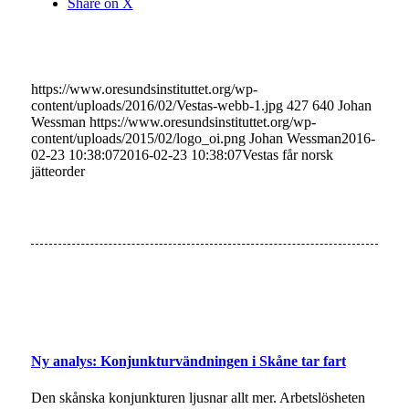
Share on X
https://www.oresundsinstituttet.org/wp-
content/uploads/2016/02/Vestas-webb-1.jpg
427
640
Johan
Wessman
https://www.oresundsinstituttet.org/wp-
content/uploads/2015/02/logo_oi.png
Johan Wessman
2016-
02-23 10:38:07
2016-02-23 10:38:07
Vestas får norsk
jätteorder
Ny analys: Konjunkturvändningen i Skåne tar fart
Den skånska konjunkturen ljusnar allt mer. Arbetslösheten