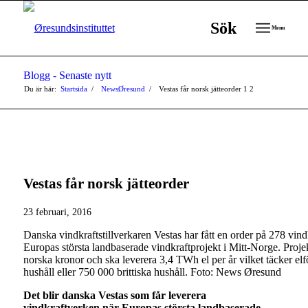
Sök
Menu
Blogg - Senaste nytt
Du är här:
Startsida
/
NewsØresund
/
Vestas får norsk jätteorder
1
2
Vestas får norsk jätteorder
23 februari, 2016
Danska vindkraftstillverkaren Vestas har fått en order på 278 vindk
Europas största landbaserade vindkraftprojekt i Mitt-Norge. Proje
norska kronor och ska leverera 3,4 TWh el per år vilket täcker e
hushåll eller 750 000 brittiska hushåll. Foto: News Øresund
Det blir danska Vestas som får leverera
vindkraftverken när Europas största landbaserade