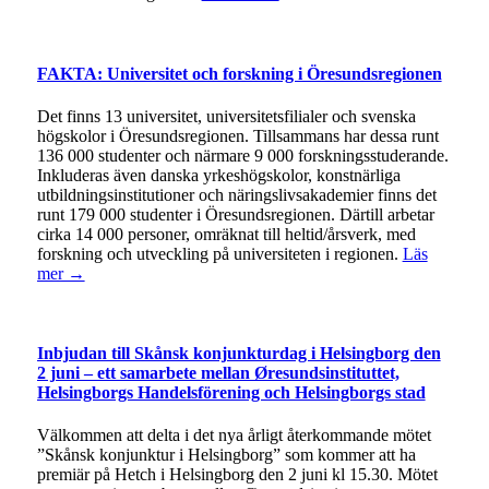
FAKTA: Universitet och forskning i Öresundsregionen
Det finns 13 universitet, universitetsfilialer och svenska
högskolor i Öresundsregionen. Tillsammans har dessa runt
136 000 studenter och närmare 9 000 forskningsstuderande.
Inkluderas även danska yrkeshögskolor, konstnärliga
utbildningsinstitutioner och näringslivsakademier finns det
runt 179 000 studenter i Öresundsregionen. Därtill arbetar
cirka 14 000 personer, omräknat till heltid/årsverk, med
forskning och utveckling på universiteten i regionen.
Läs
mer →
Inbjudan till Skånsk konjunkturdag i Helsingborg den
2 juni – ett samarbete mellan Øresundsinstituttet,
Helsingborgs Handelsförening och Helsingborgs stad
Välkommen att delta i det nya årligt återkommande mötet
”Skånsk konjunktur i Helsingborg” som kommer att ha
premiär på Hetch i Helsingborg den 2 juni kl 15.30. Mötet