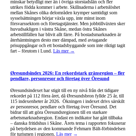
minskar betydligt mer än i övriga storstadslän och fler
utrikes födda kommer i arbete. Skillnaderna i arbetslöshet
mellan Skånes olika delområden krymper samtidigt som
sysselsättningen börjar växla upp, inte minst inom
försvarssektorn och företagstjänster. Men jobbtillväxten sker
huvudsakligen i västra Skåne, medan östra Skånes
arbetstillfällen har blivit allt färre. På bostadsmarknaden är
återhämtningen desto mer dämpad, med avtagande
prisuppgångar och ett bostadsbyggande som inte riktigt tagit
fart – förutom i Lund.
Läs mer →
Øresundsindex 2026: En rekordstark gränsregion – fler
pendlare, personresor och företag över Öresund
Øresundsindexet har stigit till en ny nivå från det tidigare
rekordet på 112 förra året, då Øresundsbron fyllde 25 år, till
115 indexenheter år 2026. Ökningen i indexet drivs särskilt
av personresor, pendlare och företag över Öresund. Det
bidrar till att göra Öresundsregionen till en starkare
arbetsmarknadsregion. Endast en indikator har gått tillbaka
– danska fritidshus i Skåne. Årets tema i rapporten fokuserar
på betydelsen av den kommande Fehmarn Bält-förbindelsen
för turismen i regionen.
Läs mer →