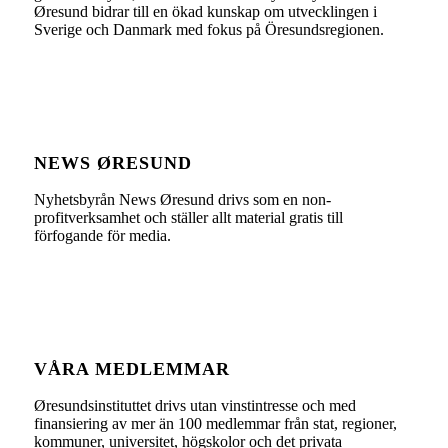
Øresund bidrar till en ökad kunskap om utvecklingen i
Sverige och Danmark med fokus på Öresundsregionen.
NEWS ØRESUND
Nyhetsbyrån News Øresund drivs som en non-
profitverksamhet och ställer allt material gratis till
förfogande för media.
VÅRA MEDLEMMAR
Øresundsinstituttet drivs utan vinst­intresse och med
finansiering av mer än 100 medlemmar från stat, regioner,
kommuner, universitet, högskolor och det privata