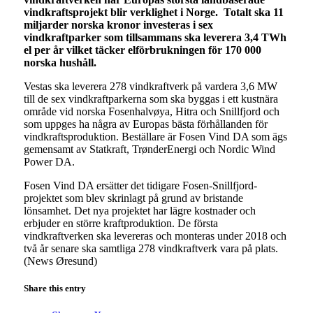
vindkraftsprojekt blir verklighet i Norge. Totalt ska 11
miljarder norska kronor investeras i sex
vindkraftparker som tillsammans ska leverera 3,4 TWh
el per år vilket täcker elförbrukningen för 170 000
norska hushåll.
Vestas ska leverera 278 vindkraftverk på vardera 3,6 MW
till de sex vindkraftparkerna som ska byggas i ett kustnära
område vid norska Fosenhalvøya, Hitra och Snillfjord och
som uppges ha några av Europas bästa förhållanden för
vindkraftsproduktion. Beställare är Fosen Vind DA som ägs
gemensamt av Statkraft, TrønderEnergi och Nordic Wind
Power DA.
Fosen Vind DA ersätter det tidigare Fosen-Snillfjord-
projektet som blev skrinlagt på grund av bristande
lönsamhet. Det nya projektet har lägre kostnader och
erbjuder en större kraftproduktion. De första
vindkraftverken ska levereras och monteras under 2018 och
två år senare ska samtliga 278 vindkraftverk vara på plats.
(News Øresund)
Share this entry