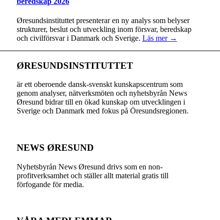
beredskap 2026
Øresundsinstituttet presenterar en ny analys som belyser
strukturer, beslut och utveckling inom försvar, beredskap
och civilförsvar i Danmark och Sverige.
Läs mer →
ØRESUNDSINSTITUTTET
är ett oberoende dansk-svenskt kunskapscentrum som
genom analyser, nätverksmöten och nyhetsbyrån News
Øresund bidrar till en ökad kunskap om utvecklingen i
Sverige och Danmark med fokus på Öresundsregionen.
NEWS ØRESUND
Nyhetsbyrån News Øresund drivs som en non-
profitverksamhet och ställer allt material gratis till
förfogande för media.