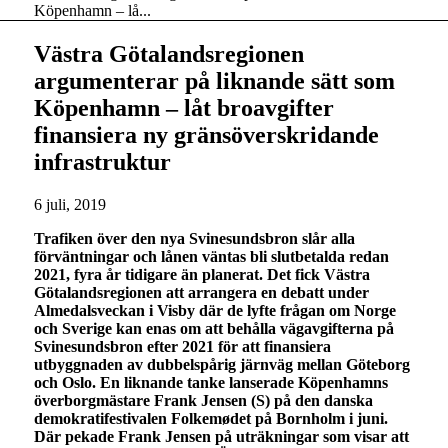
Köpenhamn – lå...
Västra Götalandsregionen
argumenterar på liknande sätt som
Köpenhamn – låt broavgifter
finansiera ny gränsöverskridande
infrastruktur
6 juli, 2019
Trafiken över den nya Svinesundsbron slår alla
förväntningar och lånen väntas bli slutbetalda redan
2021, fyra år tidigare än planerat. Det fick Västra
Götalandsregionen att arrangera en debatt under
Almedalsveckan i Visby där de lyfte frågan om Norge
och Sverige kan enas om att behålla vägavgifterna på
Svinesundsbron efter 2021 för att finansiera
utbyggnaden av dubbelspårig järnväg mellan Göteborg
och Oslo. En liknande tanke lanserade Köpenhamns
överborgmästare Frank Jensen (S) på den danska
demokratifestivalen Folkemødet på Bornholm i juni.
Där pekade Frank Jensen på uträkningar som visar att