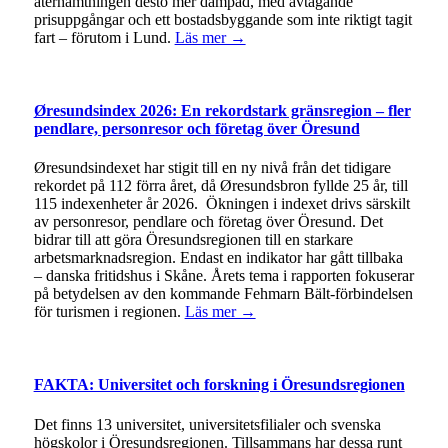
återhämtningen desto mer dämpad, med avtagande
prisuppgångar och ett bostadsbyggande som inte riktigt tagit
fart – förutom i Lund.
Läs mer →
Øresundsindex 2026: En rekordstark gränsregion – fler
pendlare, personresor och företag över Öresund
Øresundsindexet har stigit till en ny nivå från det tidigare
rekordet på 112 förra året, då Øresundsbron fyllde 25 år, till
115 indexenheter år 2026. Ökningen i indexet drivs särskilt
av personresor, pendlare och företag över Öresund. Det
bidrar till att göra Öresundsregionen till en starkare
arbetsmarknadsregion. Endast en indikator har gått tillbaka
– danska fritidshus i Skåne. Årets tema i rapporten fokuserar
på betydelsen av den kommande Fehmarn Bält-förbindelsen
för turismen i regionen.
Läs mer →
FAKTA: Universitet och forskning i Öresundsregionen
Det finns 13 universitet, universitetsfilialer och svenska
högskolor i Öresundsregionen. Tillsammans har dessa runt