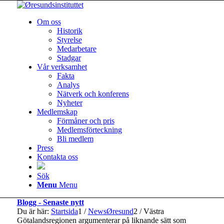
Om oss
Historik
Styrelse
Medarbetare
Stadgar
Vår verksamhet
Fakta
Analys
Nätverk och konferens
Nyheter
Medlemskap
Förmåner och pris
Medlemsförteckning
Bli medlem
Press
Kontakta oss
Sök
Menu
Menu
Blogg - Senaste nytt
Du är här:
Startsida
1
/
NewsØresund
2
/
Västra
Götalandsregionen argumenterar på liknande sätt som