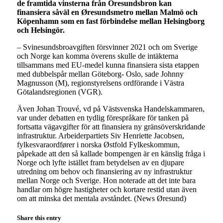
de framtida vinsterna från Öresundsbron kan
finansiera såväl en Øresundsmetro mellan Malmö och
Köpenhamn som en fast förbindelse mellan Helsingborg
och Helsingör.
– Svinesundsbroavgiften försvinner 2021 och om Sverige
och Norge kan komma överens skulle de intäkterna
tillsammans med EU-medel kunna finansiera sista etappen
med dubbelspår mellan Göteborg- Oslo, sade Johnny
Magnusson (M), regionstyrelsens ordförande i Västra
Götalandsregionen (VGR).
Även Johan Trouvé, vd på Västsvenska Handelskammaren,
var under debatten en tydlig förespråkare för tanken på
fortsatta vägavgifter för att finansiera ny gränsöverskridande
infrastruktur. Arbeiderpartiets Siv Henriette Jacobsen,
fylkesvaraordfører i norska Østfold Fylkeskommun,
påpekade att den så kallade bompengen är en känslig fråga i
Norge och lyfte istället fram betydelsen av en djupare
utredning om behov och finansiering av ny infrastruktur
mellan Norge och Sverige. Hon noterade att det inte bara
handlar om högre hastigheter och kortare restid utan även
om att minska det mentala avståndet. (News Øresund)
Share this entry