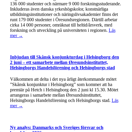
136 000 studenter och närmare 9 000 forskningsstuderande.
Inkluderas även danska yrkeshögskolor, konstnärliga
utbildningsinstitutioner och näringslivsakademier finns det
runt 179 000 studenter i Öresundsregionen. Därtill arbetar
cirka 14 000 personer, omräknat till heltid/årsverk, med
forskning och utveckling på universiteten i regionen.
Läs
mer →
Inbjudan till Skånsk konjunkturdag i Helsingborg den
2 juni – ett samarbete mellan Øresundsinstituttet,
Helsingborgs Handelsförening och Helsingborgs stad
Välkommen att delta i det nya årligt återkommande mötet
”Skånsk konjunktur i Helsingborg” som kommer att ha
premiär på Hetch i Helsingborg den 2 juni kl 15.30. Mötet
arrangeras i samarbete mellan Øresundsinstituttet,
Helsingborgs Handelsförening och Helsingborgs stad.
Läs
mer →
Ny analys: Danmarks och Sveriges försvar och