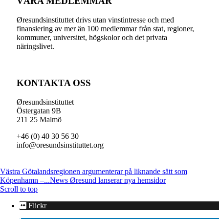
VÅRA MEDLEMMAR
Øresundsinstituttet drivs utan vinst­intresse och med
finansiering av mer än 100 medlemmar från stat, regioner,
kommuner, universitet, högskolor och det privata
näringslivet.
KONTAKTA OSS
Øresundsinstituttet
Östergatan 9B
211 25 Malmö
+46 (0) 40 30 56 30
info@oresundsinstituttet.org
Västra Götalandsregionen argumenterar på liknande sätt som
Köpenhamn –...
News Øresund lanserar nya hemsidor
Scroll to top
Flickr