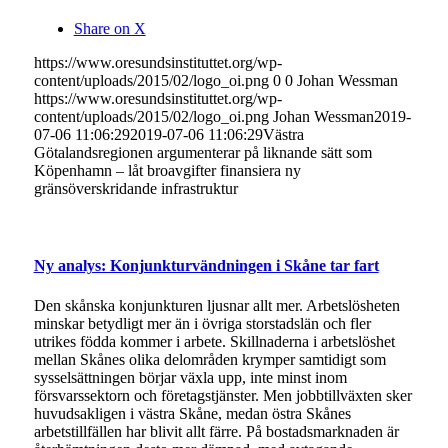
Share on X
https://www.oresundsinstituttet.org/wp-
content/uploads/2015/02/logo_oi.png
0
0
Johan Wessman
https://www.oresundsinstituttet.org/wp-
content/uploads/2015/02/logo_oi.png
Johan Wessman
2019-
07-06 11:06:29
2019-07-06 11:06:29
Västra
Götalandsregionen argumenterar på liknande sätt som
Köpenhamn – låt broavgifter finansiera ny
gränsöverskridande infrastruktur
Ny analys: Konjunkturvändningen i Skåne tar fart
Den skånska konjunkturen ljusnar allt mer. Arbetslösheten
minskar betydligt mer än i övriga storstadslän och fler
utrikes födda kommer i arbete. Skillnaderna i arbetslöshet
mellan Skånes olika delområden krymper samtidigt som
sysselsättningen börjar växla upp, inte minst inom
försvarssektorn och företagstjänster. Men jobbtillväxten sker
huvudsakligen i västra Skåne, medan östra Skånes
arbetstillfällen har blivit allt färre. På bostadsmarknaden är