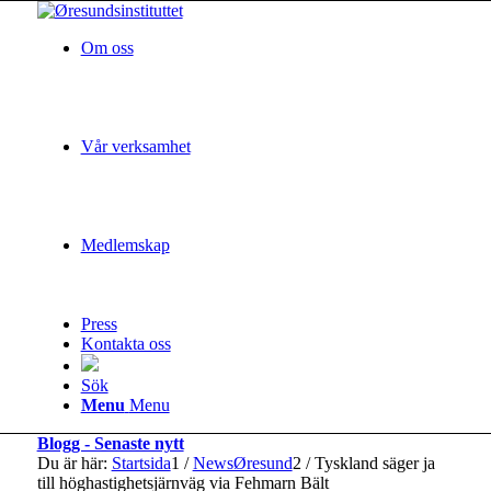
Om oss
Vår verksamhet
Medlemskap
Press
Kontakta oss
Sök
Menu
Menu
Blogg - Senaste nytt
Du är här:
Startsida
1
/
NewsØresund
2
/
Tyskland säger ja
till höghastighetsjärnväg via Fehmarn Bält