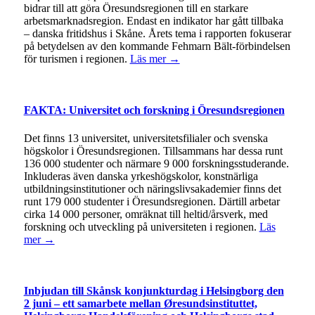
bidrar till att göra Öresundsregionen till en starkare
arbetsmarknadsregion. Endast en indikator har gått tillbaka
– danska fritidshus i Skåne. Årets tema i rapporten fokuserar
på betydelsen av den kommande Fehmarn Bält-förbindelsen
för turismen i regionen.
Läs mer →
FAKTA: Universitet och forskning i Öresundsregionen
Det finns 13 universitet, universitetsfilialer och svenska
högskolor i Öresundsregionen. Tillsammans har dessa runt
136 000 studenter och närmare 9 000 forskningsstuderande.
Inkluderas även danska yrkeshögskolor, konstnärliga
utbildningsinstitutioner och näringslivsakademier finns det
runt 179 000 studenter i Öresundsregionen. Därtill arbetar
cirka 14 000 personer, omräknat till heltid/årsverk, med
forskning och utveckling på universiteten i regionen.
Läs
mer →
Inbjudan till Skånsk konjunkturdag i Helsingborg den
2 juni – ett samarbete mellan Øresundsinstituttet,