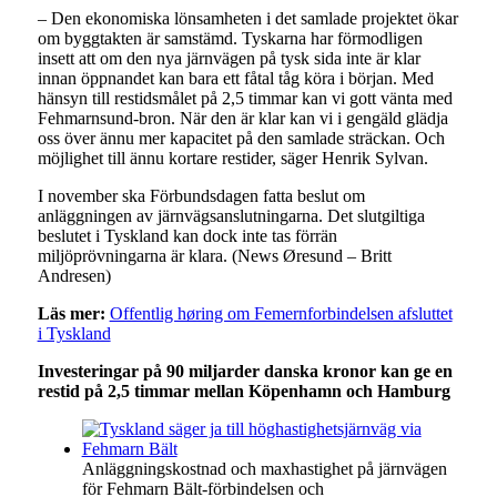
– Den ekonomiska lönsamheten i det samlade projektet ökar
om byggtakten är samstämd. Tyskarna har förmodligen
insett att om den nya järnvägen på tysk sida inte är klar
innan öppnandet kan bara ett fåtal tåg köra i början. Med
hänsyn till restidsmålet på 2,5 timmar kan vi gott vänta med
Fehmarnsund-bron. När den är klar kan vi i gengäld glädja
oss över ännu mer kapacitet på den samlade sträckan. Och
möjlighet till ännu kortare restider, säger Henrik Sylvan.
I november ska Förbundsdagen fatta beslut om
anläggningen av järnvägsanslutningarna. Det slutgiltiga
beslutet i Tyskland kan dock inte tas förrän
miljöprövningarna är klara. (News Øresund – Britt
Andresen)
Läs mer:
Offentlig høring om Femernforbindelsen afsluttet
i Tyskland
Investeringar på 90 miljarder danska kronor kan ge en
restid på 2,5 timmar mellan Köpenhamn och Hamburg
Anläggningskostnad och maxhastighet på järnvägen
för Fehmarn Bält-förbindelsen och