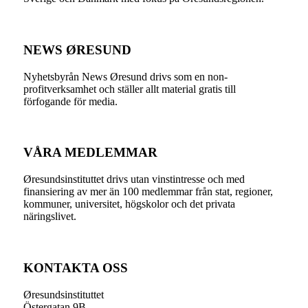
NEWS ØRESUND
Nyhetsbyrån News Øresund drivs som en non-
profitverksamhet och ställer allt material gratis till
förfogande för media.
VÅRA MEDLEMMAR
Øresundsinstituttet drivs utan vinst­intresse och med
finansiering av mer än 100 medlemmar från stat, regioner,
kommuner, universitet, högskolor och det privata
näringslivet.
KONTAKTA OSS
Øresundsinstituttet
Östergatan 9B