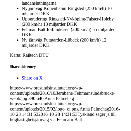
landanslutningarna
Ny järnväg Köpenhamn-Ringsted (250 km/h) 10
miljarder DKK
Uppgradering Ringsted-Nyköping/Falster-Holeby
(200 km/h) 13 miljarder DKK
Fehman Bält-förbindelsen (200 km/h) 55 miljarder
DKK
Ny järnväg Puttgarden-Lübeck (200 km/h) 12
miljarder DKK
Karta: Railtech DTU
Share this entry
Share on X
https://www.oresundsinstituttet.org/wp-
content/uploads/2016/10/Jernbane-Fehmarnsundsbrucke-
webb.jpg
390
640
Anna Palmehag
https://www.oresundsinstituttet.org/wp-
content/uploads/2015/02/logo_oi.png
Anna Palmehag
2016-
10-28 14:31:53
2016-10-28 14:31:53
Tyskland säger ja till
höghastighetsjärnväg via Fehmarn Bält