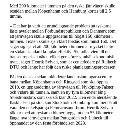
Med 200 kilometer i timmen på den tyska järnvägen skulle
restiden mellan Köpenhamn och Hamburg kortas till 2,5
timme.
– Det har ju varit ett grundläggande problem att tyskarna
läste avtalet mellan Förbundsrepubliken och Danmark som
att järnvägen skulle uppgraderas till högst 160 kilometer i
timmen. Texten skulle självklart förstås som minst 160. Det
säger sig självt att 200 kilometer i timmen är mycket bättre –
en sådan standard kopplar effektivt Skandinavien till det
transeuropeiska nätet, vilket ger större samhällsekonomisk
nytta, säger Henrik Sylvan, som är centerledare på Railtech
DTU och länge har följt den tyska planläggningsprocessen.
På den danska sidan inkluderar landanslutningarna en ny
bana mellan Köpenhamn och Ringsted som ska öppna
2018, en uppgradering av järnvägen till Nyköping-Falster
och vidare till tunneln, samt en ny fyra kilometer lång
Storströmsbro, som ska stå klar 2022. Den enda återstående
flaskhalsen på sträckan Stockholm-Hamburg kommer då att
vara den enkelspåriga Fehmarnsund-bron. Henrik Sylvan
räknar med att tyskarna hinner bygga ut den 55 kilometer
långa nya järnvägen mellan Puttgarden och Lübeck till
öppnandet av den fasta förbindelsen 2028.