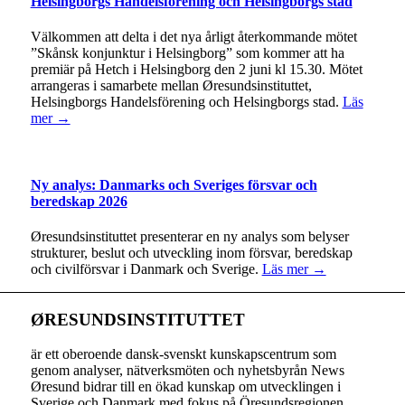
Helsingborgs Handelsförening och Helsingborgs stad
Välkommen att delta i det nya årligt återkommande mötet
”Skånsk konjunktur i Helsingborg” som kommer att ha
premiär på Hetch i Helsingborg den 2 juni kl 15.30. Mötet
arrangeras i samarbete mellan Øresundsinstituttet,
Helsingborgs Handelsförening och Helsingborgs stad.
Läs
mer →
Ny analys: Danmarks och Sveriges försvar och
beredskap 2026
Øresundsinstituttet presenterar en ny analys som belyser
strukturer, beslut och utveckling inom försvar, beredskap
och civilförsvar i Danmark och Sverige.
Läs mer →
ØRESUNDSINSTITUTTET
är ett oberoende dansk-svenskt kunskapscentrum som
genom analyser, nätverksmöten och nyhetsbyrån News
Øresund bidrar till en ökad kunskap om utvecklingen i
Sverige och Danmark med fokus på Öresundsregionen.