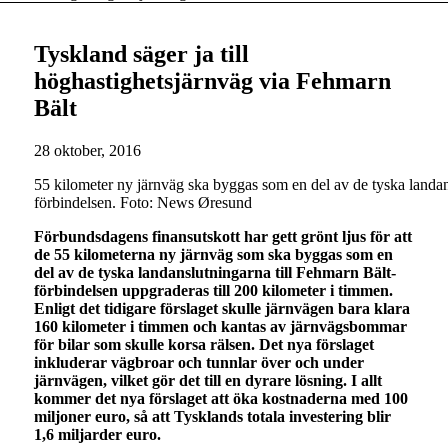
Tyskland säger ja till
höghastighetsjärnväg via Fehmarn
Bält
28 oktober, 2016
55 kilometer ny järnväg ska byggas som en del av de tyska landan
förbindelsen. Foto: News Øresund
Förbundsdagens finansutskott har gett grönt ljus för att
de 55 kilometerna ny järnväg som ska byggas som en
del av de tyska landanslutningarna till Fehmarn Bält-
förbindelsen uppgraderas till 200 kilometer i timmen.
Enligt det tidigare förslaget skulle järnvägen bara klara
160 kilometer i timmen och kantas av järnvägsbommar
för bilar som skulle korsa rälsen. Det nya förslaget
inkluderar vägbroar och tunnlar över och under
järnvägen, vilket gör det till en dyrare lösning. I allt
kommer det nya förslaget att öka kostnaderna med 100
miljoner euro, så att Tysklands totala investering blir
1,6 miljarder euro.