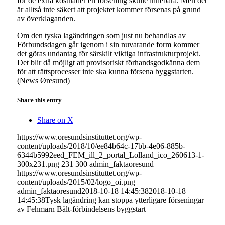
för de extra kostnader en försening skulle innebära. Men det
är alltså inte säkert att projektet kommer försenas på grund
av överklaganden.
Om den tyska lagändringen som just nu behandlas av
Förbundsdagen går igenom i sin nuvarande form kommer
det göras undantag för särskilt viktiga infrastrukturprojekt.
Det blir då möjligt att provisoriskt förhandsgodkänna dem
för att rättsprocesser inte ska kunna försena byggstarten.
(News Øresund)
Share this entry
Share on X
https://www.oresundsinstituttet.org/wp-
content/uploads/2018/10/ee84b64c-17bb-4e06-885b-
6344b5992eed_FEM_ill_2_portal_Lolland_ico_260613-1-
300x231.png
231
300
admin_faktaoresund
https://www.oresundsinstituttet.org/wp-
content/uploads/2015/02/logo_oi.png
admin_faktaoresund
2018-10-18 14:45:38
2018-10-18
14:45:38
Tysk lagändring kan stoppa ytterligare förseningar
av Fehmarn Bält-förbindelsens byggstart