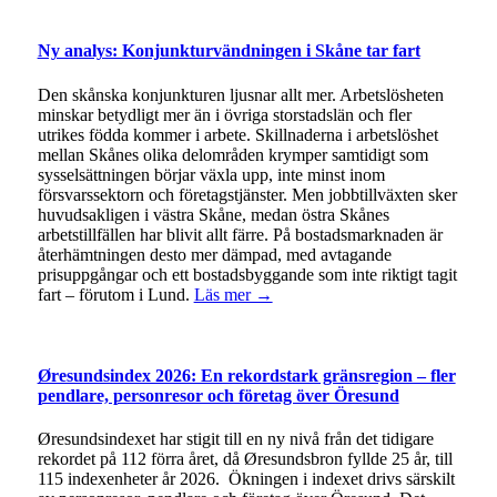
Ny analys: Konjunkturvändningen i Skåne tar fart
Den skånska konjunkturen ljusnar allt mer. Arbetslösheten
minskar betydligt mer än i övriga storstadslän och fler
utrikes födda kommer i arbete. Skillnaderna i arbetslöshet
mellan Skånes olika delområden krymper samtidigt som
sysselsättningen börjar växla upp, inte minst inom
försvarssektorn och företagstjänster. Men jobbtillväxten sker
huvudsakligen i västra Skåne, medan östra Skånes
arbetstillfällen har blivit allt färre. På bostadsmarknaden är
återhämtningen desto mer dämpad, med avtagande
prisuppgångar och ett bostadsbyggande som inte riktigt tagit
fart – förutom i Lund.
Läs mer →
Øresundsindex 2026: En rekordstark gränsregion – fler
pendlare, personresor och företag över Öresund
Øresundsindexet har stigit till en ny nivå från det tidigare
rekordet på 112 förra året, då Øresundsbron fyllde 25 år, till
115 indexenheter år 2026. Ökningen i indexet drivs särskilt