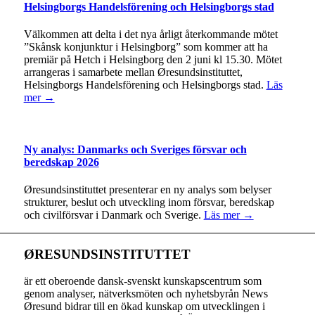
Helsingborgs Handelsförening och Helsingborgs stad
Välkommen att delta i det nya årligt återkommande mötet
”Skånsk konjunktur i Helsingborg” som kommer att ha
premiär på Hetch i Helsingborg den 2 juni kl 15.30. Mötet
arrangeras i samarbete mellan Øresundsinstituttet,
Helsingborgs Handelsförening och Helsingborgs stad.
Läs
mer →
Ny analys: Danmarks och Sveriges försvar och
beredskap 2026
Øresundsinstituttet presenterar en ny analys som belyser
strukturer, beslut och utveckling inom försvar, beredskap
och civilförsvar i Danmark och Sverige.
Läs mer →
ØRESUNDSINSTITUTTET
är ett oberoende dansk-svenskt kunskapscentrum som
genom analyser, nätverksmöten och nyhetsbyrån News
Øresund bidrar till en ökad kunskap om utvecklingen i