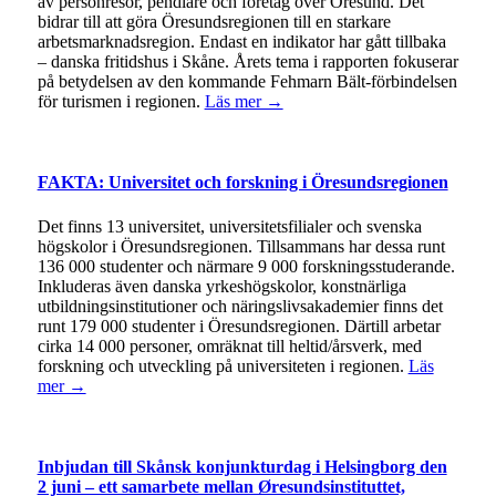
av personresor, pendlare och företag över Öresund. Det
bidrar till att göra Öresundsregionen till en starkare
arbetsmarknadsregion. Endast en indikator har gått tillbaka
– danska fritidshus i Skåne. Årets tema i rapporten fokuserar
på betydelsen av den kommande Fehmarn Bält-förbindelsen
för turismen i regionen.
Läs mer →
FAKTA: Universitet och forskning i Öresundsregionen
Det finns 13 universitet, universitetsfilialer och svenska
högskolor i Öresundsregionen. Tillsammans har dessa runt
136 000 studenter och närmare 9 000 forskningsstuderande.
Inkluderas även danska yrkeshögskolor, konstnärliga
utbildningsinstitutioner och näringslivsakademier finns det
runt 179 000 studenter i Öresundsregionen. Därtill arbetar
cirka 14 000 personer, omräknat till heltid/årsverk, med
forskning och utveckling på universiteten i regionen.
Läs
mer →
Inbjudan till Skånsk konjunkturdag i Helsingborg den
2 juni – ett samarbete mellan Øresundsinstituttet,