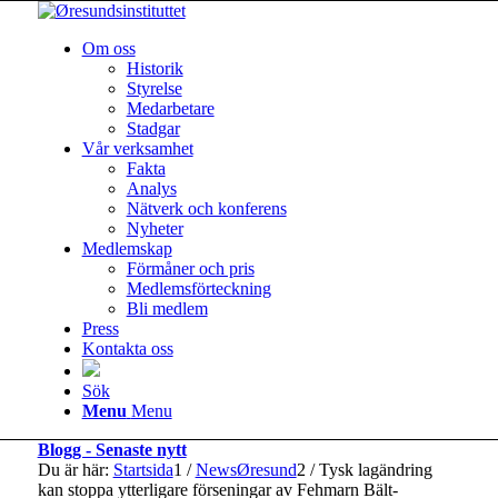
Om oss
Historik
Styrelse
Medarbetare
Stadgar
Vår verksamhet
Fakta
Analys
Nätverk och konferens
Nyheter
Medlemskap
Förmåner och pris
Medlemsförteckning
Bli medlem
Press
Kontakta oss
Sök
Menu
Menu
Blogg - Senaste nytt
Du är här:
Startsida
1
/
NewsØresund
2
/
Tysk lagändring
kan stoppa ytterligare förseningar av Fehmarn Bält-