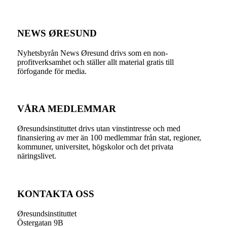
NEWS ØRESUND
Nyhetsbyrån News Øresund drivs som en non-
profitverksamhet och ställer allt material gratis till
förfogande för media.
VÅRA MEDLEMMAR
Øresundsinstituttet drivs utan vinst­intresse och med
finansiering av mer än 100 medlemmar från stat, regioner,
kommuner, universitet, högskolor och det privata
näringslivet.
KONTAKTA OSS
Øresundsinstituttet
Östergatan 9B