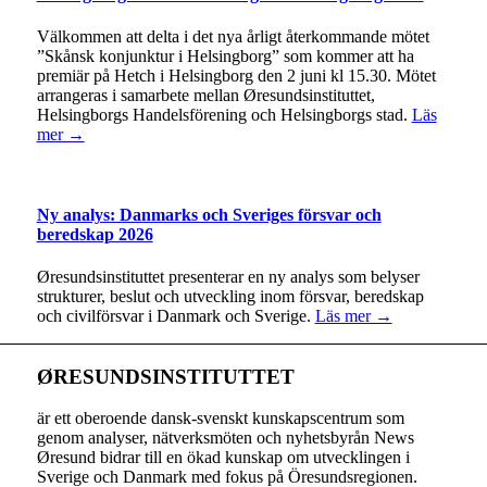
Välkommen att delta i det nya årligt återkommande mötet
”Skånsk konjunktur i Helsingborg” som kommer att ha
premiär på Hetch i Helsingborg den 2 juni kl 15.30. Mötet
arrangeras i samarbete mellan Øresundsinstituttet,
Helsingborgs Handelsförening och Helsingborgs stad.
Läs
mer →
Ny analys: Danmarks och Sveriges försvar och
beredskap 2026
Øresundsinstituttet presenterar en ny analys som belyser
strukturer, beslut och utveckling inom försvar, beredskap
och civilförsvar i Danmark och Sverige.
Läs mer →
ØRESUNDSINSTITUTTET
är ett oberoende dansk-svenskt kunskapscentrum som
genom analyser, nätverksmöten och nyhetsbyrån News
Øresund bidrar till en ökad kunskap om utvecklingen i
Sverige och Danmark med fokus på Öresundsregionen.