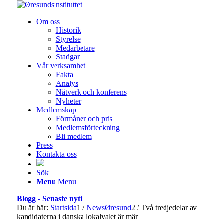
Om oss
Historik
Styrelse
Medarbetare
Stadgar
Vår verksamhet
Fakta
Analys
Nätverk och konferens
Nyheter
Medlemskap
Förmåner och pris
Medlemsförteckning
Bli medlem
Press
Kontakta oss
Sök
Menu
Menu
Blogg - Senaste nytt
Du är här:
Startsida
1
/
NewsØresund
2
/
Två tredjedelar av
kandidaterna i danska lokalvalet är män