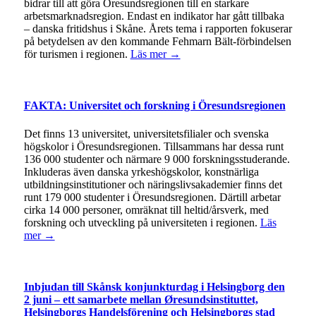
bidrar till att göra Öresundsregionen till en starkare
arbetsmarknadsregion. Endast en indikator har gått tillbaka
– danska fritidshus i Skåne. Årets tema i rapporten fokuserar
på betydelsen av den kommande Fehmarn Bält-förbindelsen
för turismen i regionen.
Läs mer →
FAKTA: Universitet och forskning i Öresundsregionen
Det finns 13 universitet, universitetsfilialer och svenska
högskolor i Öresundsregionen. Tillsammans har dessa runt
136 000 studenter och närmare 9 000 forskningsstuderande.
Inkluderas även danska yrkeshögskolor, konstnärliga
utbildningsinstitutioner och näringslivsakademier finns det
runt 179 000 studenter i Öresundsregionen. Därtill arbetar
cirka 14 000 personer, omräknat till heltid/årsverk, med
forskning och utveckling på universiteten i regionen.
Läs
mer →
Inbjudan till Skånsk konjunkturdag i Helsingborg den
2 juni – ett samarbete mellan Øresundsinstituttet,
Helsingborgs Handelsförening och Helsingborgs stad