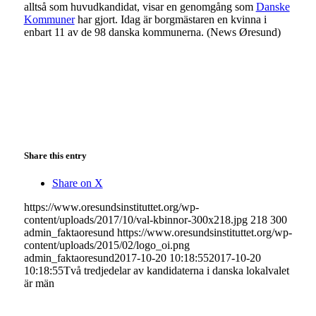
alltså som huvudkandidat, visar en genomgång som
Danske
Kommuner
har gjort. Idag är borgmästaren en kvinna i
enbart 11 av de 98 danska kommunerna. (News Øresund)
Share this entry
Share on X
https://www.oresundsinstituttet.org/wp-
content/uploads/2017/10/val-kbinnor-300x218.jpg
218
300
admin_faktaoresund
https://www.oresundsinstituttet.org/wp-
content/uploads/2015/02/logo_oi.png
admin_faktaoresund
2017-10-20 10:18:55
2017-10-20
10:18:55
Två tredjedelar av kandidaterna i danska lokalvalet
är män