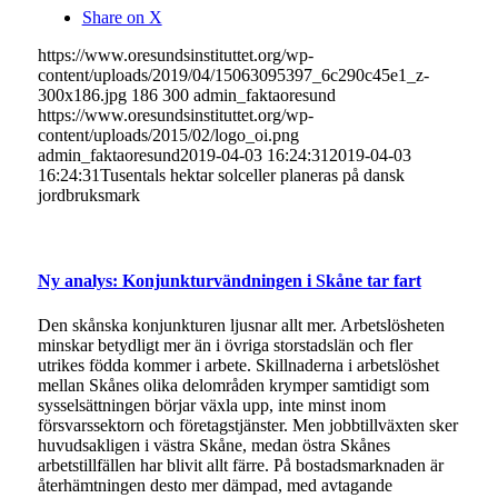
Share on X
https://www.oresundsinstituttet.org/wp-
content/uploads/2019/04/15063095397_6c290c45e1_z-
300x186.jpg
186
300
admin_faktaoresund
https://www.oresundsinstituttet.org/wp-
content/uploads/2015/02/logo_oi.png
admin_faktaoresund
2019-04-03 16:24:31
2019-04-03
16:24:31
Tusentals hektar solceller planeras på dansk
jordbruksmark
Ny analys: Konjunkturvändningen i Skåne tar fart
Den skånska konjunkturen ljusnar allt mer. Arbetslösheten
minskar betydligt mer än i övriga storstadslän och fler
utrikes födda kommer i arbete. Skillnaderna i arbetslöshet
mellan Skånes olika delområden krymper samtidigt som
sysselsättningen börjar växla upp, inte minst inom
försvarssektorn och företagstjänster. Men jobbtillväxten sker
huvudsakligen i västra Skåne, medan östra Skånes
arbetstillfällen har blivit allt färre. På bostadsmarknaden är
återhämtningen desto mer dämpad, med avtagande