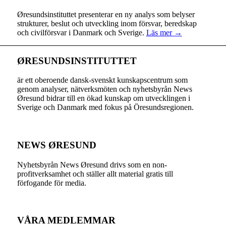
Øresundsinstituttet presenterar en ny analys som belyser
strukturer, beslut och utveckling inom försvar, beredskap
och civilförsvar i Danmark och Sverige.
Läs mer →
ØRESUNDSINSTITUTTET
är ett oberoende dansk-svenskt kunskapscentrum som
genom analyser, nätverksmöten och nyhetsbyrån News
Øresund bidrar till en ökad kunskap om utvecklingen i
Sverige och Danmark med fokus på Öresundsregionen.
NEWS ØRESUND
Nyhetsbyrån News Øresund drivs som en non-
profitverksamhet och ställer allt material gratis till
förfogande för media.
VÅRA MEDLEMMAR