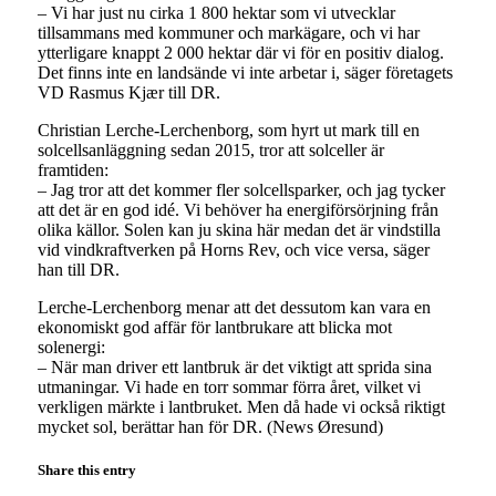
– Vi har just nu cirka 1 800 hektar som vi utvecklar
tillsammans med kommuner och markägare, och vi har
ytterligare knappt 2 000 hektar där vi för en positiv dialog.
Det finns inte en landsände vi inte arbetar i, säger företagets
VD Rasmus Kjær till DR.
Christian Lerche-Lerchenborg, som hyrt ut mark till en
solcellsanläggning sedan 2015, tror att solceller är
framtiden:
– Jag tror att det kommer fler solcellsparker, och jag tycker
att det är en god idé. Vi behöver ha energiförsörjning från
olika källor. Solen kan ju skina här medan det är vindstilla
vid vindkraftverken på Horns Rev, och vice versa, säger
han till DR.
Lerche-Lerchenborg menar att det dessutom kan vara en
ekonomiskt god affär för lantbrukare att blicka mot
solenergi:
– När man driver ett lantbruk är det viktigt att sprida sina
utmaningar. Vi hade en torr sommar förra året, vilket vi
verkligen märkte i lantbruket. Men då hade vi också riktigt
mycket sol, berättar han för DR. (News Øresund)
Share this entry