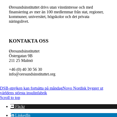
Øresundsinstituttet drivs utan vinst­intresse och med
finansiering av mer än 100 medlemmar från stat, regioner,
kommuner, universitet, högskolor och det privata
näringslivet.
KONTAKTA OSS
Øresundsinstituttet
Östergatan 9B
211 25 Malmö
+46 (0) 40 30 56 30
info@oresundsinstituttet.org
DSB-strejken kan fortsätta på måndag
Novo Nordisk bygger ut
världens största insulinfabrik
Scroll to top
Flickr
LinkedIn