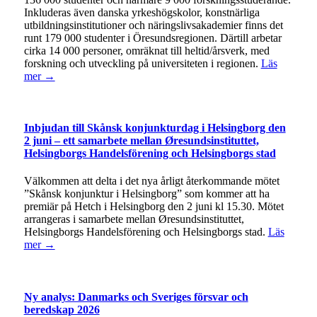
Inkluderas även danska yrkeshögskolor, konstnärliga
utbildningsinstitutioner och näringslivsakademier finns det
runt 179 000 studenter i Öresundsregionen. Därtill arbetar
cirka 14 000 personer, omräknat till heltid/årsverk, med
forskning och utveckling på universiteten i regionen.
Läs
mer →
Inbjudan till Skånsk konjunkturdag i Helsingborg den
2 juni – ett samarbete mellan Øresundsinstituttet,
Helsingborgs Handelsförening och Helsingborgs stad
Välkommen att delta i det nya årligt återkommande mötet
”Skånsk konjunktur i Helsingborg” som kommer att ha
premiär på Hetch i Helsingborg den 2 juni kl 15.30. Mötet
arrangeras i samarbete mellan Øresundsinstituttet,
Helsingborgs Handelsförening och Helsingborgs stad.
Läs
mer →
Ny analys: Danmarks och Sveriges försvar och
beredskap 2026