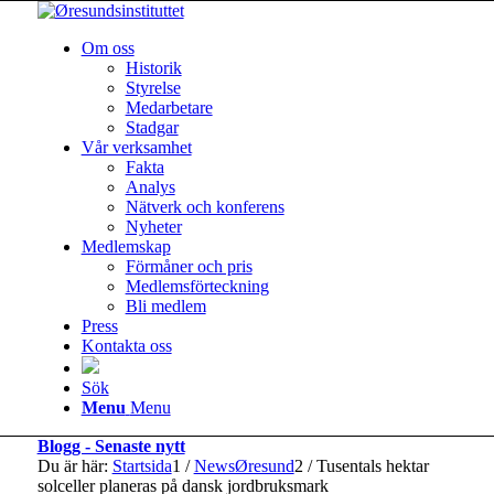
Om oss
Historik
Styrelse
Medarbetare
Stadgar
Vår verksamhet
Fakta
Analys
Nätverk och konferens
Nyheter
Medlemskap
Förmåner och pris
Medlemsförteckning
Bli medlem
Press
Kontakta oss
Sök
Menu
Menu
Blogg - Senaste nytt
Du är här:
Startsida
1
/
NewsØresund
2
/
Tusentals hektar
solceller planeras på dansk jordbruksmark