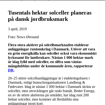
Tusentals hektar solceller planeras
på dansk jordbruksmark
3 april, 2019
Foto: News Øresund
Flera stora aktörer på solcellsmarknaden etablerar
anläggningar runtomkring i Danmark. Utöver att vara
en grön energikälla kan solceller också vara ekonomiskt
lyckosamt för lantbrukare. Nästan 1 000 hektar mark
är idag fylld med solceller, en siffra som väntas
mångdubblas under de kommande åren, rapporterar
DR
.
20–25 större solcellsanläggningar är i etableringsfasen i
Danmark, enligt branschorganisationen Landbrug &
Fødevarer. Idag är nästan 1 000 hektar i Danmark täckta av
solceller, men utvecklingen går raskt framåt. Better Energy,
en av de större aktörerna på området, har idag runt 200
hektar solceller, men kommer att flerdubbla sina
anläggningar inom kort: