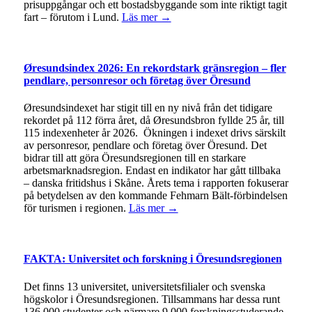
prisuppgångar och ett bostadsbyggande som inte riktigt tagit
fart – förutom i Lund.
Läs mer →
Øresundsindex 2026: En rekordstark gränsregion – fler
pendlare, personresor och företag över Öresund
Øresundsindexet har stigit till en ny nivå från det tidigare
rekordet på 112 förra året, då Øresundsbron fyllde 25 år, till
115 indexenheter år 2026. Ökningen i indexet drivs särskilt
av personresor, pendlare och företag över Öresund. Det
bidrar till att göra Öresundsregionen till en starkare
arbetsmarknadsregion. Endast en indikator har gått tillbaka
– danska fritidshus i Skåne. Årets tema i rapporten fokuserar
på betydelsen av den kommande Fehmarn Bält-förbindelsen
för turismen i regionen.
Läs mer →
FAKTA: Universitet och forskning i Öresundsregionen
Det finns 13 universitet, universitetsfilialer och svenska
högskolor i Öresundsregionen. Tillsammans har dessa runt
136 000 studenter och närmare 9 000 forskningsstuderande.