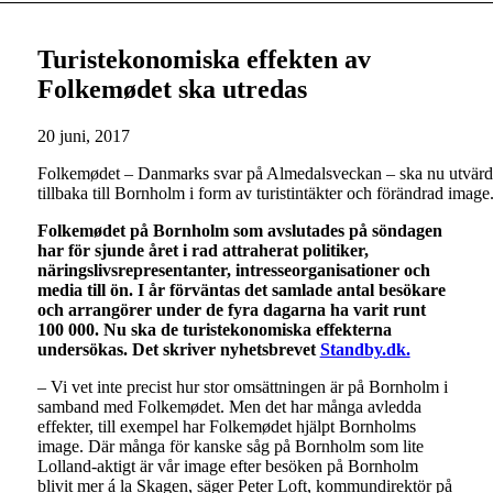
Turistekonomiska effekten av
Folkemødet ska utredas
20 juni, 2017
Folkemødet – Danmarks svar på Almedalsveckan – ska nu utvärdera
tillbaka till Bornholm i form av turistintäkter och förändrad ima
Folkemødet på Bornholm som avslutades på söndagen
har för sjunde året i rad attraherat politiker,
näringslivsrepresentanter, intresseorganisationer och
media till ön. I år förväntas det samlade antal besökare
och arrangörer under de fyra dagarna ha varit runt
100 000. Nu ska de turistekonomiska effekterna
undersökas. Det skriver nyhetsbrevet
Standby.dk.
– Vi vet inte precist hur stor omsättningen är på Bornholm i
samband med Folkemødet. Men det har många avledda
effekter, till exempel har Folkemødet hjälpt Bornholms
image. Där många för kanske såg på Bornholm som lite
Lolland-aktigt är vår image efter besöken på Bornholm
blivit mer á la Skagen, säger Peter Loft, kommundirektör på