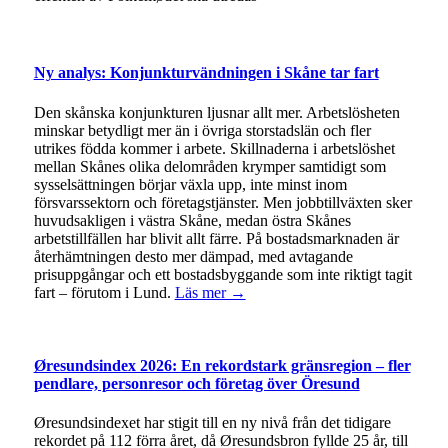
Ny analys: Konjunkturvändningen i Skåne tar fart
Den skånska konjunkturen ljusnar allt mer. Arbetslösheten
minskar betydligt mer än i övriga storstadslän och fler
utrikes födda kommer i arbete. Skillnaderna i arbetslöshet
mellan Skånes olika delområden krymper samtidigt som
sysselsättningen börjar växla upp, inte minst inom
försvarssektorn och företagstjänster. Men jobbtillväxten sker
huvudsakligen i västra Skåne, medan östra Skånes
arbetstillfällen har blivit allt färre. På bostadsmarknaden är
återhämtningen desto mer dämpad, med avtagande
prisuppgångar och ett bostadsbyggande som inte riktigt tagit
fart – förutom i Lund.
Läs mer →
Øresundsindex 2026: En rekordstark gränsregion – fler
pendlare, personresor och företag över Öresund
Øresundsindexet har stigit till en ny nivå från det tidigare
rekordet på 112 förra året, då Øresundsbron fyllde 25 år, till