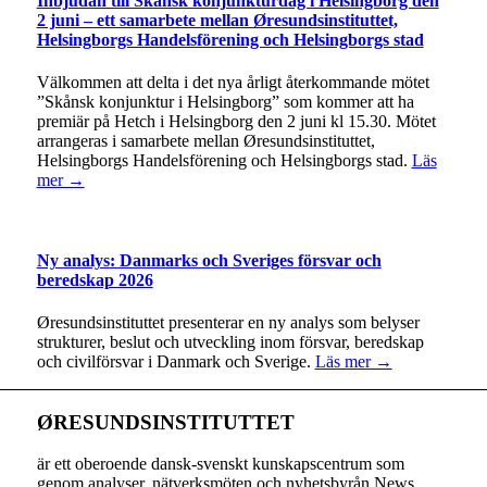
Inbjudan till Skånsk konjunkturdag i Helsingborg den
2 juni – ett samarbete mellan Øresundsinstituttet,
Helsingborgs Handelsförening och Helsingborgs stad
Välkommen att delta i det nya årligt återkommande mötet
”Skånsk konjunktur i Helsingborg” som kommer att ha
premiär på Hetch i Helsingborg den 2 juni kl 15.30. Mötet
arrangeras i samarbete mellan Øresundsinstituttet,
Helsingborgs Handelsförening och Helsingborgs stad.
Läs
mer →
Ny analys: Danmarks och Sveriges försvar och
beredskap 2026
Øresundsinstituttet presenterar en ny analys som belyser
strukturer, beslut och utveckling inom försvar, beredskap
och civilförsvar i Danmark och Sverige.
Läs mer →
ØRESUNDSINSTITUTTET
är ett oberoende dansk-svenskt kunskapscentrum som
genom analyser, nätverksmöten och nyhetsbyrån News