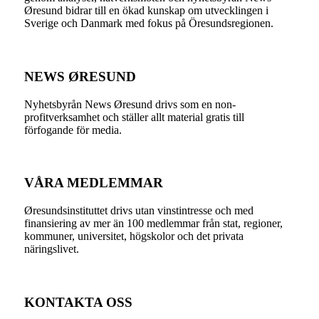
Øresund bidrar till en ökad kunskap om utvecklingen i
Sverige och Danmark med fokus på Öresundsregionen.
NEWS ØRESUND
Nyhetsbyrån News Øresund drivs som en non-
profitverksamhet och ställer allt material gratis till
förfogande för media.
VÅRA MEDLEMMAR
Øresundsinstituttet drivs utan vinst­intresse och med
finansiering av mer än 100 medlemmar från stat, regioner,
kommuner, universitet, högskolor och det privata
näringslivet.
KONTAKTA OSS