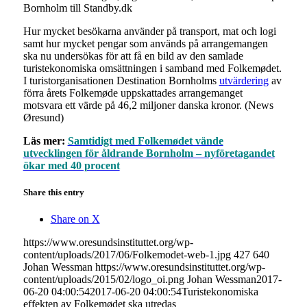
Bornholm till Standby.dk
Hur mycket besökarna använder på transport, mat och logi
samt hur mycket pengar som används på arrangemangen
ska nu undersökas för att få en bild av den samlade
turistekonomiska omsättningen i samband med Folkemødet.
I turistorganisationen Destination Bornholms
utvärdering
av
förra årets Folkemøde uppskattades arrangemanget
motsvara ett värde på 46,2 miljoner danska kronor. (News
Øresund)
Läs mer:
Samtidigt med Folkemødet vände
utvecklingen för åldrande Bornholm – nyföretagandet
ökar med 40 procent
Share this entry
Share on X
https://www.oresundsinstituttet.org/wp-
content/uploads/2017/06/Folkemodet-web-1.jpg
427
640
Johan Wessman
https://www.oresundsinstituttet.org/wp-
content/uploads/2015/02/logo_oi.png
Johan Wessman
2017-
06-20 04:00:54
2017-06-20 04:00:54
Turistekonomiska
effekten av Folkemødet ska utredas