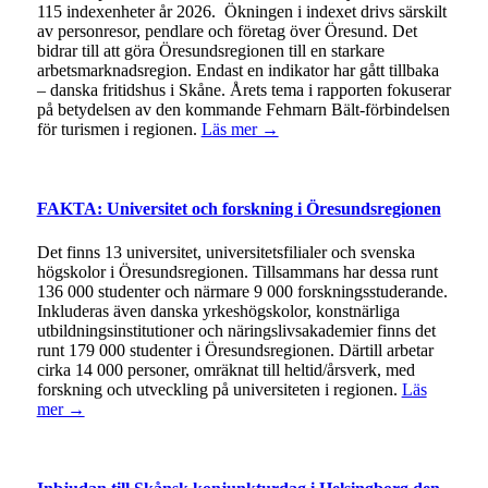
115 indexenheter år 2026. Ökningen i indexet drivs särskilt
av personresor, pendlare och företag över Öresund. Det
bidrar till att göra Öresundsregionen till en starkare
arbetsmarknadsregion. Endast en indikator har gått tillbaka
– danska fritidshus i Skåne. Årets tema i rapporten fokuserar
på betydelsen av den kommande Fehmarn Bält-förbindelsen
för turismen i regionen.
Läs mer →
FAKTA: Universitet och forskning i Öresundsregionen
Det finns 13 universitet, universitetsfilialer och svenska
högskolor i Öresundsregionen. Tillsammans har dessa runt
136 000 studenter och närmare 9 000 forskningsstuderande.
Inkluderas även danska yrkeshögskolor, konstnärliga
utbildningsinstitutioner och näringslivsakademier finns det
runt 179 000 studenter i Öresundsregionen. Därtill arbetar
cirka 14 000 personer, omräknat till heltid/årsverk, med
forskning och utveckling på universiteten i regionen.
Läs
mer →