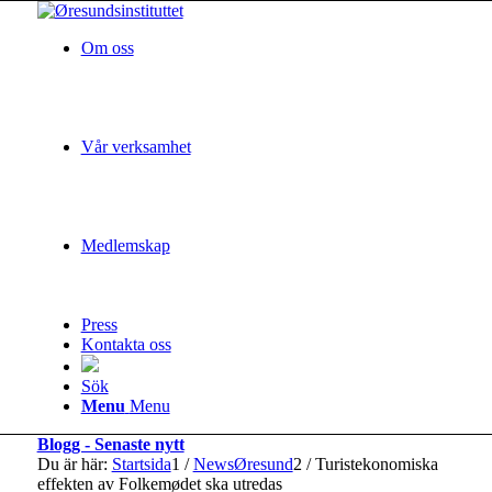
Om oss
Vår verksamhet
Medlemskap
Press
Kontakta oss
Sök
Menu
Menu
Blogg - Senaste nytt
Du är här:
Startsida
1
/
NewsØresund
2
/
Turistekonomiska
effekten av Folkemødet ska utredas