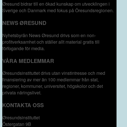
Øresund bidrar till en ökad kunskap om utvecklingen i
Sverige och Danmark med fokus på Öresundsregionen.
NEWS ØRESUND
Nyhetsbyrån News Øresund drivs som en non-
profitverksamhet och ställer allt material gratis till
förfogande för media.
VÅRA MEDLEMMAR
Øresundsinstituttet drivs utan vinst­intresse och med
finansiering av mer än 100 medlemmar från stat,
regioner, kommuner, universitet, högskolor och det
privata näringslivet.
KONTAKTA OSS
Øresundsinstituttet
Östergatan 9B