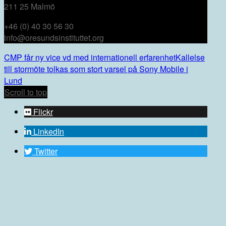
211 25 Malmö
+46 (0) 40 30 56 30
info@oresundsinstituttet.org
CMP får ny vice vd med internationell erfarenhet
Kallelse
till stormöte tolkas som stort varsel på Sony Mobile i
Lund
Scroll to top
Flickr
LinkedIn
Twitter