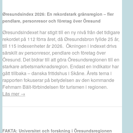
Øresundsindex 2026: En rekordstark gränsregion – fler
pendlare, personresor och företag över Öresund
Øresundsindexet har stigit till en ny nivå från det tidigare
rekordet på 112 förra året, då Øresundsbron fyllde 25 år,
till 115 indexenheter år 2026. Ökningen i indexet drivs
särskilt av personresor, pendlare och företag över
Öresund. Det bidrar till att göra Öresundsregionen till en
starkare arbetsmarknadsregion. Endast en indikator har
gått tillbaka – danska fritidshus i Skåne. Årets tema i
rapporten fokuserar på betydelsen av den kommande
Fehmarn Bält-förbindelsen för turismen i regionen.
Läs mer →
FAKTA: Universitet och forskning i Öresundsregionen