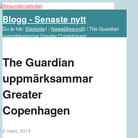
Blogg - Senaste nytt
Du är här:
Startsida
1
/
NewsØresund
2
/
The Guardian
uppmärksammar Greater Copenhagen
The Guardian
uppmärksammar
Greater
Copenhagen
5 mars, 2015