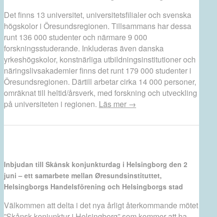
Det finns 13 universitet, universitetsfilialer och svenska
högskolor i Öresundsregionen. Tillsammans har dessa
runt 136 000 studenter och närmare 9 000
forskningsstuderande. Inkluderas även danska
yrkeshögskolor, konstnärliga utbildningsinstitutioner och
näringslivsakademier finns det runt 179 000 studenter i
Öresundsregionen. Därtill arbetar cirka 14 000 personer,
omräknat till heltid/årsverk, med forskning och utveckling
på universiteten i regionen.
Läs mer →
Inbjudan till Skånsk konjunkturdag i Helsingborg den 2
juni – ett samarbete mellan Øresundsinstituttet,
Helsingborgs Handelsförening och Helsingborgs stad
Välkommen att delta i det nya årligt återkommande mötet
”Skånsk konjunktur i Helsingborg” som kommer att ha