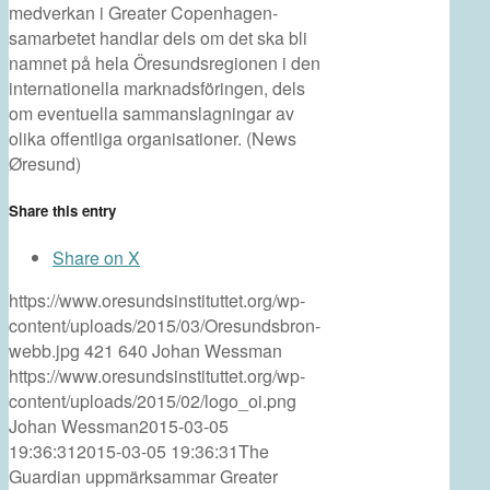
medverkan i Greater Copenhagen-
samarbetet handlar dels om det ska bli
namnet på hela Öresundsregionen i den
internationella marknadsföringen, dels
om eventuella sammanslagningar av
olika offentliga organisationer. (News
Øresund)
Share this entry
Share on X
https://www.oresundsinstituttet.org/wp-
content/uploads/2015/03/Oresundsbron-
webb.jpg
421
640
Johan Wessman
https://www.oresundsinstituttet.org/wp-
content/uploads/2015/02/logo_oi.png
Johan Wessman
2015-03-05
19:36:31
2015-03-05 19:36:31
The
Guardian uppmärksammar Greater