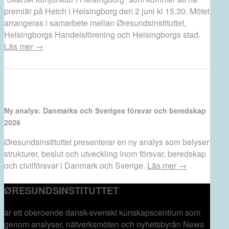
premiär på Hetch i Helsingborg den 2 juni kl 15.30. Mötet
arrangeras i samarbete mellan Øresundsinstituttet,
Helsingborgs Handelsförening och Helsingborgs stad.
Läs mer →
Ny analys: Danmarks och Sveriges försvar och beredskap
2026
Øresundsinstituttet presenterar en ny analys som belyser
strukturer, beslut och utveckling inom försvar, beredskap
och civilförsvar i Danmark och Sverige.
Läs mer →
ØRESUNDSINSTITUTTET
är ett oberoende dansk-svenskt kunskapscentrum som
genom analyser, nätverksmöten och nyhetsbyrån News