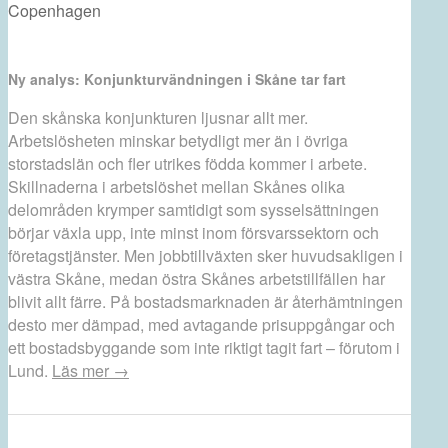
Copenhagen
Ny analys: Konjunkturvändningen i Skåne tar fart
Den skånska konjunkturen ljusnar allt mer.
Arbetslösheten minskar betydligt mer än i övriga
storstadslän och fler utrikes födda kommer i arbete.
Skillnaderna i arbetslöshet mellan Skånes olika
delområden krymper samtidigt som sysselsättningen
börjar växla upp, inte minst inom försvarssektorn och
företagstjänster. Men jobbtillväxten sker huvudsakligen i
västra Skåne, medan östra Skånes arbetstillfällen har
blivit allt färre. På bostadsmarknaden är återhämtningen
desto mer dämpad, med avtagande prisuppgångar och
ett bostadsbyggande som inte riktigt tagit fart – förutom i
Lund.
Läs mer →