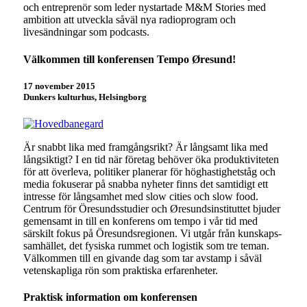
och entreprenör som leder nystartade M&M Stories med
ambition att utveckla såväl nya radioprogram och
livesändningar som podcasts.
Välkommen till konferensen Tempo Øresund!
17 november 2015
Dunkers kulturhus, Helsingborg
Är snabbt lika med framgångsrikt? Är långsamt lika med
långsiktigt? I en tid när företag behöver öka produktiviteten
för att överleva, politiker planerar för höghastighetståg och
media fokuserar på snabba nyheter finns det samtidigt ett
intresse för långsamhet med slow cities och slow food.
Centrum för Öresundsstudier och Øresundsinstituttet bjuder
gemensamt in till en konferens om tempo i vår tid med
särskilt fokus på Öresundsregionen. Vi utgår från kunskaps-
samhället, det fysiska rummet och logistik som tre teman.
Välkommen till en givande dag som tar avstamp i såväl
vetenskapliga rön som praktiska erfarenheter.
Praktisk information om konferensen