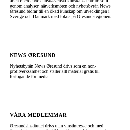
är ett oberoende dansk-svenskt kunskapscentrum som
genom analyser, nätverksmöten och nyhetsbyrån News
Øresund bidrar till en ökad kunskap om utvecklingen i
Sverige och Danmark med fokus på Öresundsregionen.
NEWS ØRESUND
Nyhetsbyrån News Øresund drivs som en non-
profitverksamhet och ställer allt material gratis till
förfogande för media.
VÅRA MEDLEMMAR
Øresundsinstituttet drivs utan vinst­intresse och med