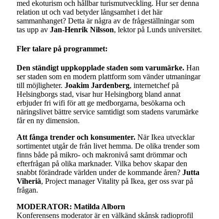
med ekoturism och hållbar turismutveckling. Hur ser denna
relation ut och vad betyder långsamhet i det här
sammanhanget? Detta är några av de frågeställningar som
tas upp av
Jan-Henrik Nilsson
, lektor på Lunds universitet.
Fler talare på programmet:
Den ständigt uppkopplade staden som varumärke.
Han
ser staden som en modern plattform som vänder utmaningar
till möjligheter.
Joakim Jardenberg
, internetchef på
Helsingborgs stad, visar hur Helsingborg bland annat
erbjuder fri wifi för att ge medborgarna, besökarna och
näringslivet bättre service samtidigt som stadens varumärke
får en ny dimension.
Att fånga trender och konsumenter.
När Ikea utvecklar
sortimentet utgår de från livet hemma. De olika trender som
finns både på mikro- och makronivå samt drömmar och
efterfrågan på olika marknader. Vilka behov skapar den
snabbt förändrade världen under de kommande åren?
Jutta
Viheriä
, Project manager Vitality på Ikea, ger oss svar på
frågan.
MODERATOR: Matilda Alborn
Konferensens moderator är en välkänd skånsk radioprofil