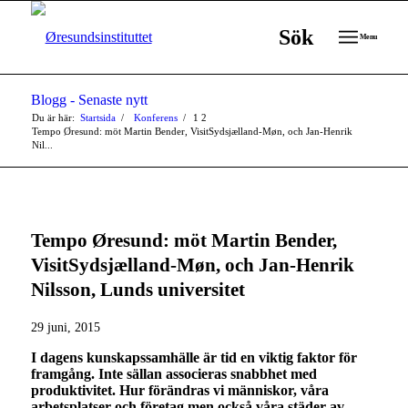
Sök
Menu
Blogg - Senaste nytt
Du är här:
Startsida
/
Konferens
/
1
2
Tempo Øresund: möt Martin Bender, VisitSydsjælland-Møn, och Jan-Henrik
Nil...
Tempo Øresund: möt Martin Bender,
VisitSydsjælland-Møn, och Jan-Henrik
Nilsson, Lunds universitet
29 juni, 2015
I dagens kunskapssamhälle är tid en viktig faktor för
framgång. Inte sällan associeras snabbhet med
produktivitet. Hur förändras vi människor, våra
arbetsplatser och företag men också våra städer av