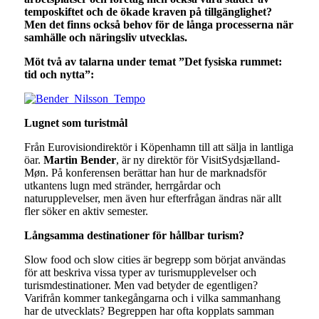
temposkiftet och de ökade kraven på tillgänglighet?
Men det finns också behov för de långa processerna när
samhälle och näringsliv utvecklas.
Möt två av talarna under temat ”Det fysiska rummet:
tid och nytta”:
Lugnet som turistmål
Från Eurovisiondirektör i Köpenhamn till att sälja in lantliga
öar.
Martin Bender
, är ny direktör för VisitSydsjælland-
Møn. På konferensen berättar han hur de marknadsför
utkantens lugn med stränder, herrgårdar och
naturupplevelser, men även hur efterfrågan ändras när allt
fler söker en aktiv semester.
Långsamma destinationer för hållbar turism?
Slow food och slow cities är begrepp som börjat användas
för att beskriva vissa typer av turismupplevelser och
turismdestinationer. Men vad betyder de egentligen?
Varifrån kommer tankegångarna och i vilka sammanhang
har de utvecklats? Begreppen har ofta kopplats samman