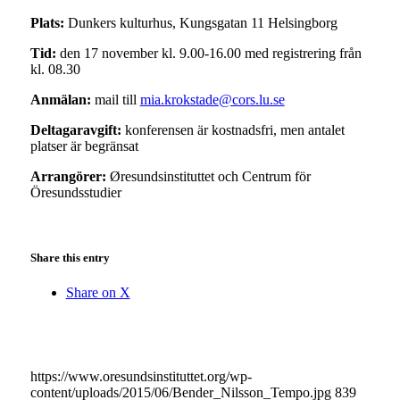
Plats:
Dunkers kulturhus, Kungsgatan 11 Helsingborg
Tid:
den 17 november kl. 9.00-16.00 med registrering från
kl. 08.30
Anmälan:
mail till
mia.krokstade@cors.lu.se
Deltagaravgift:
konferensen är kostnadsfri, men antalet
platser är begränsat
Arrangörer:
Øresundsinstituttet och Centrum för
Öresundsstudier
Share this entry
Share on X
https://www.oresundsinstituttet.org/wp-
content/uploads/2015/06/Bender_Nilsson_Tempo.jpg
839