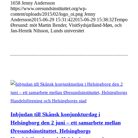
1658
Jenny Andersson
https://www.oresundsinstituttet.org/wp-
content/uploads/2015/02/logo_oi.png
Jenny
Andersson
2015-06-29 15:31:42
2015-06-29 15:38:32
Tempo
Øresund: möt Martin Bender, VisitSydsjælland-Møn, och
Jan-Henrik Nilsson, Lunds universitet
Inbjudan till Skånsk konjunkturdag i
Helsingborg den 2 juni – ett samarbete mellan
Øresundsinstituttet, Helsingborgs