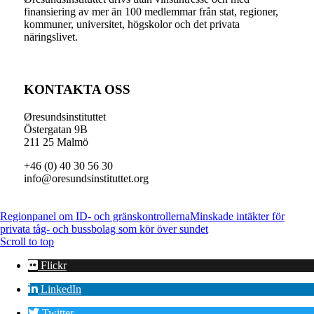
finansiering av mer än 100 medlemmar från stat, regioner,
kommuner, universitet, högskolor och det privata
näringslivet.
KONTAKTA OSS
Øresundsinstituttet
Östergatan 9B
211 25 Malmö
+46 (0) 40 30 56 30
info@oresundsinstituttet.org
Regionpanel om ID- och gränskontrollerna
Minskade intäkter för
privata tåg- och bussbolag som kör över sundet
Scroll to top
Flickr
LinkedIn
Twitter