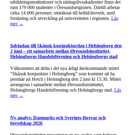
utbildningsinstitutioner och näringslivsakademier finns det
runt 179 000 studenter i Öresundsregionen. Därtill arbetar
cirka 14 000 personer, omräknat till heltid/årsverk, med
forskning och utveckling på universiteten i regionen.
Läs
mer →
Inbjudan till Skånsk konjunkturdag i Helsingborg den
2 juni – ett samarbete mellan Øresundsinstituttet,
Helsingborgs Handelsförening och Helsingborgs stad
Välkommen att delta i det nya årligt återkommande mötet
”Skånsk konjunktur i Helsingborg” som kommer att ha
premiär på Hetch i Helsingborg den 2 juni kl 15.30. Mötet
arrangeras i samarbete mellan Øresundsinstituttet,
Helsingborgs Handelsförening och Helsingborgs stad.
Läs
mer →
Ny analys: Danmarks och Sveriges försvar och
beredskap 2026
Øresundsinstituttet presenterar en ny analys som belyser