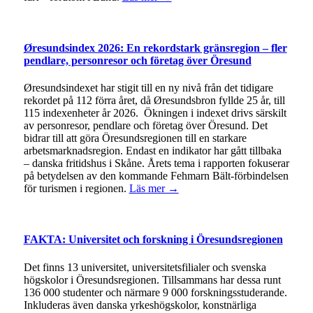
Øresundsindex 2026: En rekordstark gränsregion – fler
pendlare, personresor och företag över Öresund
Øresundsindexet har stigit till en ny nivå från det tidigare
rekordet på 112 förra året, då Øresundsbron fyllde 25 år, till
115 indexenheter år 2026. Ökningen i indexet drivs särskilt
av personresor, pendlare och företag över Öresund. Det
bidrar till att göra Öresundsregionen till en starkare
arbetsmarknadsregion. Endast en indikator har gått tillbaka
– danska fritidshus i Skåne. Årets tema i rapporten fokuserar
på betydelsen av den kommande Fehmarn Bält-förbindelsen
för turismen i regionen.
Läs mer →
FAKTA: Universitet och forskning i Öresundsregionen
Det finns 13 universitet, universitetsfilialer och svenska
högskolor i Öresundsregionen. Tillsammans har dessa runt
136 000 studenter och närmare 9 000 forskningsstuderande.
Inkluderas även danska yrkeshögskolor, konstnärliga