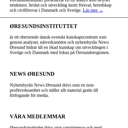
strukturer, beslut och utveckling inom försvar, beredskap
och civilförsvar i Danmark och Sverige.
Läs mer →
ØRESUNDSINSTITUTTET
är ett oberoende dansk-svenskt kunskapscentrum som
genom analyser, nätverksmöten och nyhetsbyrån News
Øresund bidrar till en ökad kunskap om utvecklingen i
Sverige och Danmark med fokus på Öresundsregionen.
NEWS ØRESUND
Nyhetsbyrån News Øresund drivs som en non-
profitverksamhet och ställer allt material gratis till
förfogande för media.
VÅRA MEDLEMMAR
Øresundsinstituttet drivs utan vinst­intresse och med