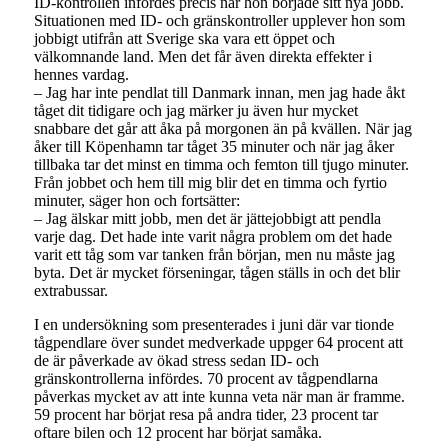
ID-kontrollen infördes precis när hon började sitt nya jobb.
Situationen med ID- och gränskontroller upplever hon som
jobbigt utifrån att Sverige ska vara ett öppet och
välkomnande land. Men det får även direkta effekter i
hennes vardag.
– Jag har inte pendlat till Danmark innan, men jag hade åkt
tåget dit tidigare och jag märker ju även hur mycket
snabbare det går att åka på morgonen än på kvällen. När jag
åker till Köpenhamn tar tåget 35 minuter och när jag åker
tillbaka tar det minst en timma och femton till tjugo minuter.
Från jobbet och hem till mig blir det en timma och fyrtio
minuter, säger hon och fortsätter:
– Jag älskar mitt jobb, men det är jättejobbigt att pendla
varje dag. Det hade inte varit några problem om det hade
varit ett tåg som var tanken från början, men nu måste jag
byta. Det är mycket förseningar, tågen ställs in och det blir
extrabussar.
I en undersökning som presenterades i juni där var tionde
tågpendlare över sundet medverkade uppger 64 procent att
de är påverkade av ökad stress sedan ID- och
gränskontrollerna infördes. 70 procent av tågpendlarna
påverkas mycket av att inte kunna veta när man är framme.
59 procent har börjat resa på andra tider, 23 procent tar
oftare bilen och 12 procent har börjat samåka.