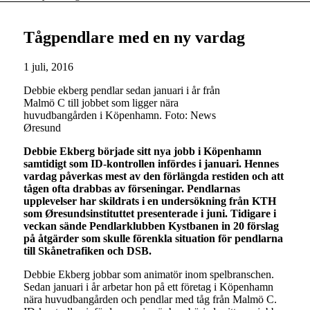
Tågpendlare med en ny vardag
1 juli, 2016
Debbie ekberg pendlar sedan januari i år från
Malmö C till jobbet som ligger nära
huvudbangården i Köpenhamn. Foto: News
Øresund
Debbie Ekberg började sitt nya jobb i Köpenhamn
samtidigt som ID-kontrollen infördes i januari. Hennes
vardag påverkas mest av den förlängda restiden och att
tågen ofta drabbas av förseningar. Pendlarnas
upplevelser har skildrats i en undersökning från KTH
som Øresundsinstituttet presenterade i juni. Tidigare i
veckan sände Pendlarklubben Kystbanen in 20 förslag
på åtgärder som skulle förenkla situation för pendlarna
till Skånetrafiken och DSB.
Debbie Ekberg jobbar som animatör inom spelbranschen.
Sedan januari i år arbetar hon på ett företag i Köpenhamn
nära huvudbangården och pendlar med tåg från Malmö C.