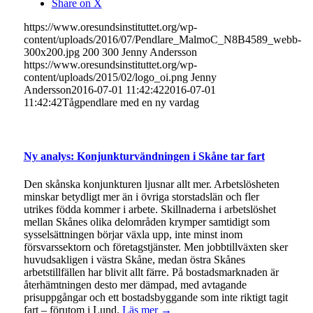
Share on X
https://www.oresundsinstituttet.org/wp-
content/uploads/2016/07/Pendlare_MalmoC_N8B4589_webb-
300x200.jpg
200
300
Jenny Andersson
https://www.oresundsinstituttet.org/wp-
content/uploads/2015/02/logo_oi.png
Jenny
Andersson
2016-07-01 11:42:42
2016-07-01
11:42:42
Tågpendlare med en ny vardag
Ny analys: Konjunkturvändningen i Skåne tar fart
Den skånska konjunkturen ljusnar allt mer. Arbetslösheten
minskar betydligt mer än i övriga storstadslän och fler
utrikes födda kommer i arbete. Skillnaderna i arbetslöshet
mellan Skånes olika delområden krymper samtidigt som
sysselsättningen börjar växla upp, inte minst inom
försvarssektorn och företagstjänster. Men jobbtillväxten sker
huvudsakligen i västra Skåne, medan östra Skånes
arbetstillfällen har blivit allt färre. På bostadsmarknaden är
återhämtningen desto mer dämpad, med avtagande
prisuppgångar och ett bostadsbyggande som inte riktigt tagit
fart – förutom i Lund.
Läs mer →