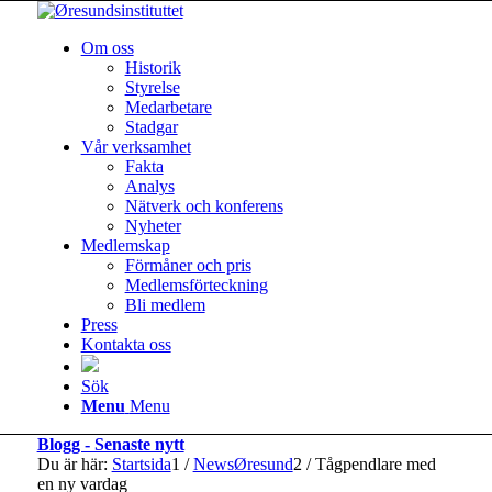
Om oss
Historik
Styrelse
Medarbetare
Stadgar
Vår verksamhet
Fakta
Analys
Nätverk och konferens
Nyheter
Medlemskap
Förmåner och pris
Medlemsförteckning
Bli medlem
Press
Kontakta oss
Sök
Menu
Menu
Blogg - Senaste nytt
Du är här:
Startsida
1
/
NewsØresund
2
/
Tågpendlare med
en ny vardag