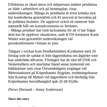
Effekterna av ökad stress och tidspressen märker pendlarna
av både i arbetslivet och på hemmaplan, visar
undersökningen. Många av pendlarna är även kritiska mot
hur kontrollerna genomförts och 81 procent är besvikna på
de politiska besluten. De upplever också ett ointresse från
nationellt håll om konsekvenserna av besluten.
– Många pendlare har varit tacksamma för att vi har frågat
dem hur de upplever situationen, sade KTH-forskaren Karin
Winter som genomfört undersökningen vid
presskonferensen i början av juni.
Tidigare i veckan kom Pendlarklubben Kystbanen med 20
förslag som de samlat in från tågpendlarna om åtgärder som
kan underlätta tillvaron. Förslagen har de sänt till DSB och
Skånetrafiken och innefattar bland annat önskemål om
bildskärmar som visar Öresundstågens avgångar vid
Metrostationen på Köpenhamns flygplats, ersättningsbussar
från Kastrup till Malmö vid tågproblem och direkttåg från
Köpenhamns huvudbangård spår 26 till Hyllie.
(News Øresund – Jenny Andersson)
Share this entry