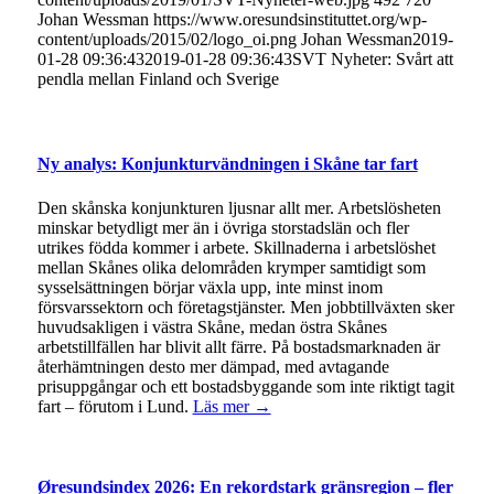
Johan Wessman
https://www.oresundsinstituttet.org/wp-
content/uploads/2015/02/logo_oi.png
Johan Wessman
2019-
01-28 09:36:43
2019-01-28 09:36:43
SVT Nyheter: Svårt att
pendla mellan Finland och Sverige
Ny analys: Konjunkturvändningen i Skåne tar fart
Den skånska konjunkturen ljusnar allt mer. Arbetslösheten
minskar betydligt mer än i övriga storstadslän och fler
utrikes födda kommer i arbete. Skillnaderna i arbetslöshet
mellan Skånes olika delområden krymper samtidigt som
sysselsättningen börjar växla upp, inte minst inom
försvarssektorn och företagstjänster. Men jobbtillväxten sker
huvudsakligen i västra Skåne, medan östra Skånes
arbetstillfällen har blivit allt färre. På bostadsmarknaden är
återhämtningen desto mer dämpad, med avtagande
prisuppgångar och ett bostadsbyggande som inte riktigt tagit
fart – förutom i Lund.
Läs mer →
Øresundsindex 2026: En rekordstark gränsregion – fler