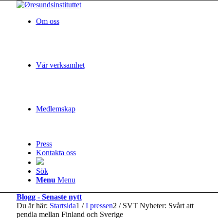
Om oss
Vår verksamhet
Medlemskap
Press
Kontakta oss
Sök
Menu
Menu
Blogg - Senaste nytt
Du är här:
Startsida
1
/
I pressen
2
/
SVT Nyheter: Svårt att
pendla mellan Finland och Sverige