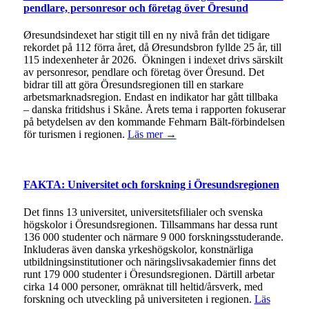
pendlare, personresor och företag över Öresund
Øresundsindexet har stigit till en ny nivå från det tidigare
rekordet på 112 förra året, då Øresundsbron fyllde 25 år, till
115 indexenheter år 2026. Ökningen i indexet drivs särskilt
av personresor, pendlare och företag över Öresund. Det
bidrar till att göra Öresundsregionen till en starkare
arbetsmarknadsregion. Endast en indikator har gått tillbaka
– danska fritidshus i Skåne. Årets tema i rapporten fokuserar
på betydelsen av den kommande Fehmarn Bält-förbindelsen
för turismen i regionen.
Läs mer →
FAKTA: Universitet och forskning i Öresundsregionen
Det finns 13 universitet, universitetsfilialer och svenska
högskolor i Öresundsregionen. Tillsammans har dessa runt
136 000 studenter och närmare 9 000 forskningsstuderande.
Inkluderas även danska yrkeshögskolor, konstnärliga
utbildningsinstitutioner och näringslivsakademier finns det
runt 179 000 studenter i Öresundsregionen. Därtill arbetar
cirka 14 000 personer, omräknat till heltid/årsverk, med
forskning och utveckling på universiteten i regionen.
Läs