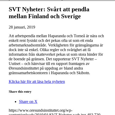
SVT Nyheter: Svårt att pendla
mellan Finland och Sverige
28 januari, 2019
Att arbetspendla mellan Haparanda och Torneå är nära och
enkelt rent fysiskt och det pekas ofta ut som ett enda
arbetsmarknadsområde. Verkligheten för gränsgångarna är
dock inte så enkel. Olika regler och svårighet att få
information från skatteverket pekas ut som stora hinder för
de boende på gränsen. Det rapporterar SVT Nyheter –
Uutiset – och hänvisar till en rapport framtagen av
Øresundsinstituttet på uppdrag av bland andra
gränssamarbetskontoren i Haparanda och Skibotn.
Klicka här för att läsa hela nyheten
Share this entry
Share on X
https://www.oresundsinstituttet.org/wp-
content/uploads/2019/01/SVT-Nyheter-web.jpg
492
720