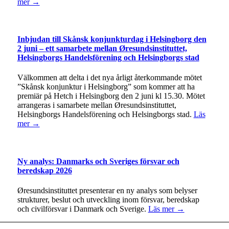
mer →
Inbjudan till Skånsk konjunkturdag i Helsingborg den
2 juni – ett samarbete mellan Øresundsinstituttet,
Helsingborgs Handelsförening och Helsingborgs stad
Välkommen att delta i det nya årligt återkommande mötet
”Skånsk konjunktur i Helsingborg” som kommer att ha
premiär på Hetch i Helsingborg den 2 juni kl 15.30. Mötet
arrangeras i samarbete mellan Øresundsinstituttet,
Helsingborgs Handelsförening och Helsingborgs stad.
Läs
mer →
Ny analys: Danmarks och Sveriges försvar och
beredskap 2026
Øresundsinstituttet presenterar en ny analys som belyser
strukturer, beslut och utveckling inom försvar, beredskap
och civilförsvar i Danmark och Sverige.
Läs mer →