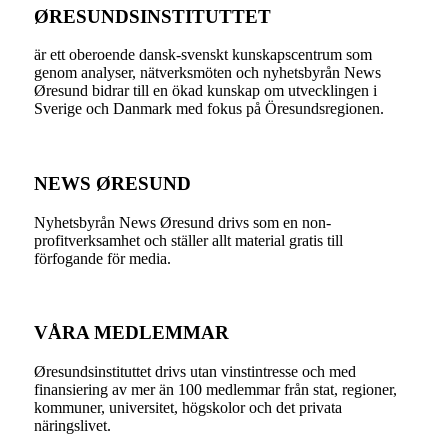
ØRESUNDSINSTITUTTET
är ett oberoende dansk-svenskt kunskapscentrum som
genom analyser, nätverksmöten och nyhetsbyrån News
Øresund bidrar till en ökad kunskap om utvecklingen i
Sverige och Danmark med fokus på Öresundsregionen.
NEWS ØRESUND
Nyhetsbyrån News Øresund drivs som en non-
profitverksamhet och ställer allt material gratis till
förfogande för media.
VÅRA MEDLEMMAR
Øresundsinstituttet drivs utan vinst­intresse och med
finansiering av mer än 100 medlemmar från stat, regioner,
kommuner, universitet, högskolor och det privata
näringslivet.