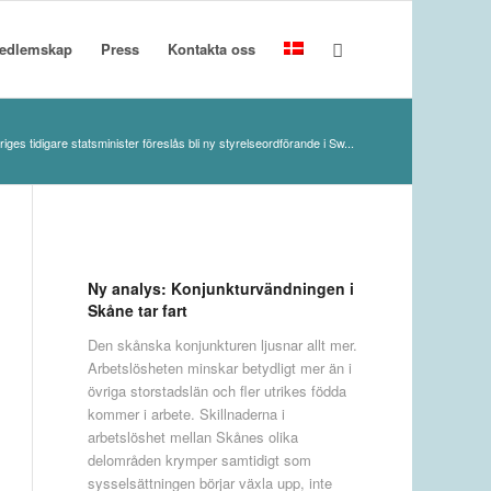
edlemskap
Press
Kontakta oss
iges tidigare statsminister föreslås bli ny styrelseordförande i Sw...
Ny analys: Konjunkturvändningen i
Skåne tar fart
Den skånska konjunkturen ljusnar allt mer.
Arbetslösheten minskar betydligt mer än i
övriga storstadslän och fler utrikes födda
kommer i arbete. Skillnaderna i
arbetslöshet mellan Skånes olika
delområden krymper samtidigt som
sysselsättningen börjar växla upp, inte