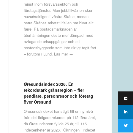
minst inom försvarssektorn och
företagstjänster. Men jobbtillväxten sker
huvudsakligen i västra Skåne, medan
östra Skånes arbetstillfällen har blivit allt
färre. På bostadsmarknaden är
återhämtningen desto mer dämpad, med
avtagande prisuppgångar och ett
bostadsbyggande som inte riktigt tagit fart
– förutom i Lund.
Läs mer →
Øresundsindex 2026: En
rekordstark gränsregion – fler
pendlare, personresor och företag
över Öresund
Øresundsindexet har stigit till en ny nivå
från det tidigare rekordet på 112 förra året,
då Øresundsbron fyllde 25 år, till 115
indexenheter år 2026. Ökningen i indexet