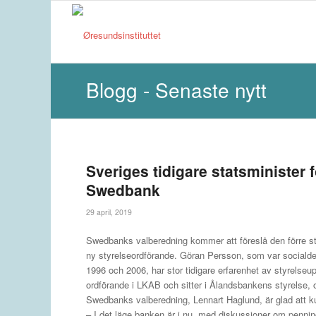
Blogg - Senaste nytt
Sveriges tidigare statsminister 
Swedbank
29 april, 2019
Swedbanks valberedning kommer att föreslå den förre 
ny styrelseordförande. Göran Persson, som var socialde
1996 och 2006, har stor tidigare erfarenhet av styrelseu
ordförande i LKAB och sitter i Ålandsbankens styrelse, o
Swedbanks valberedning, Lennart Haglund, är glad att 
– I det läge banken är i nu, med diskussioner om penning