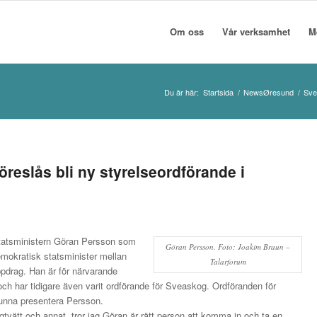
Om oss
Vår verksamhet
M
Du är här:
Startsida
/
NewsØresund
/
Sver
föreslås bli ny styrelseordförande i
statsministern Göran Persson som
Göran Persson. Foto: Joakim Braun –
mokratisk statsminister mellan
Talarforum
ppdrag. Han är för närvarande
ch har tidigare även varit ordförande för Sveaskog. Ordföranden för
kunna presentera Persson.
tvätt och annat, tror jag Göran är rätt person att komma in och ta en