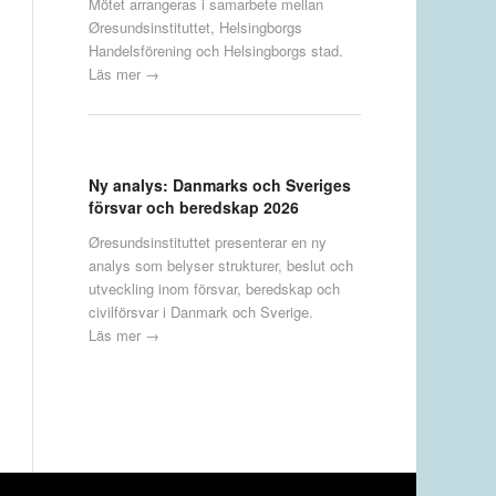
Mötet arrangeras i samarbete mellan
Øresundsinstituttet, Helsingborgs
Handelsförening och Helsingborgs stad.
Läs mer →
Ny analys: Danmarks och Sveriges
försvar och beredskap 2026
Øresundsinstituttet presenterar en ny
analys som belyser strukturer, beslut och
utveckling inom försvar, beredskap och
civilförsvar i Danmark och Sverige.
Läs mer →