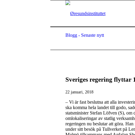
Blogg - Senaste nytt
Sveriges regering flyttar
22 januari, 2018
– Vi är fast beslutna att alla invester
ska komma hela landet till godo, sad
statsminister Stefan Löfven (S), om 
omlokaliseringar av statlig verksamh
regeringen nu beslutar att göra. Han
under sitt besök på Tullverket på Le
Malmö tillsammans med Ardalan She