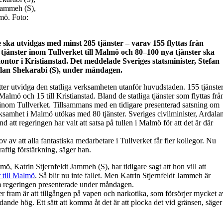
 Jammeh (S),
mö. Foto:
 ska utvidgas med minst 285 tjänster – varav 155 flyttas från
 tjänster inom Tullverket till Malmö och 80–100 nya tjänster ska
kontor i Kristianstad. Det meddelade Sveriges statsminister, Stefan
dalan Shekarabi (S), under måndagen.
tter utvidga den statliga verksamheten utanför huvudstaden. 155 tjänste
Malmö och 15 till Kristianstad. Bland de statliga tjänster som flyttas frå
inom Tullverket. Tillsammans med en tidigare presenterad satsning om
rksamhet i Malmö utökas med 80 tjänster. Sveriges civilminister, Ardala
 att regeringen har valt att satsa på tullen i Malmö för att det är där
ehov av att alla fantastiska medarbetare i Tullverket får fler kollegor. Nu
raftig förstärkning, säger han.
 Katrin Stjernfeldt Jammeh (S), har tidigare sagt att hon vill att
r till Malmö
. Så blir nu inte fallet. Men Katrin Stjernfeldt Jammeh är
 regeringen presenterade under måndagen.
r fram är att tillgången på vapen och narkotika, som försörjer mycket a
ödande hög. Ett sätt att komma åt det är att plocka det vid gränsen, säger