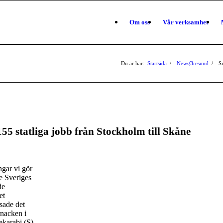
Om oss
Vår verksamhet
Du är här:
Startsida
/
NewsØresund
/
Sv
 155 statliga jobb från Stockholm till Skåne
ingar vi gör
e Sveriges
de
et
 sade det
rnacken i
karabi (S),