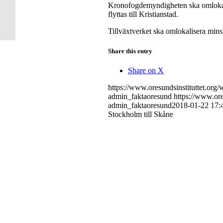
Kronofogdemyndigheten ska omlokalis
Malmö
flyttas till Kristianstad.
Tillväxtverket ska omlokalisera minst
Share this entry
Share on X
https://www.oresundsinstituttet.or
admin_faktaoresund
https://www.ore
admin_faktaoresund
2018-01-22 17:
Stockholm till Skåne