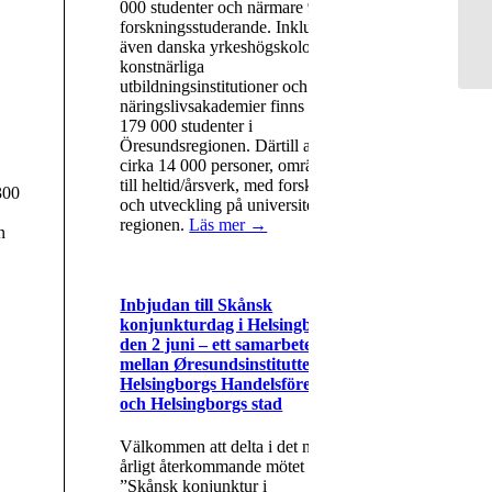
000 studenter och närmare 9 000
forskningsstuderande. Inkluderas
även danska yrkeshögskolor,
konstnärliga
utbildningsinstitutioner och
näringslivsakademier finns det runt
179 000 studenter i
Öresundsregionen. Därtill arbetar
cirka 14 000 personer, omräknat
till heltid/årsverk, med forskning
300
och utveckling på universiteten i
regionen.
Läs mer →
n
Inbjudan till Skånsk
konjunkturdag i Helsingborg
den 2 juni – ett samarbete
mellan Øresundsinstituttet,
Helsingborgs Handelsförening
och Helsingborgs stad
Välkommen att delta i det nya
årligt återkommande mötet
”Skånsk konjunktur i