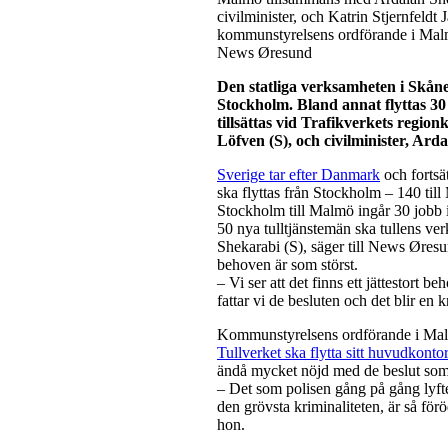
civilminister, och Katrin Stjernfeldt
kommunstyrelsens ordförande i Mal
News Øresund
Den statliga verksamheten i Skåne
Stockholm. Bland annat flyttas 30
tillsättas vid Trafikverkets region
Löfven (S), och civilminister, Ar
Sverige tar efter Danmark
och fortsä
ska flyttas från Stockholm – 140 till 
Stockholm till Malmö ingår 30 jobb 
50 nya tulltjänstemän ska tullens ve
Shekarabi (S), säger till News Øresund
behoven är som störst.
– Vi ser att det finns ett jättestort b
fattar vi de besluten och det blir en k
Kommunstyrelsens ordförande i Malmö,
Tullverket ska flytta sitt huvudkonto
ändå mycket nöjd med de beslut som
– Det som polisen gång på gång lyfte
den grövsta kriminaliteten, är så för
hon.