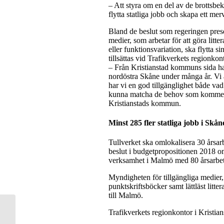
– Att styra om en del av de brottsbe
flytta statliga jobb och skapa ett me
Bland de beslut som regeringen pres
medier, som arbetar för att göra litt
eller funktionsvariation, ska flytta
tillsättas vid Trafikverkets regionkont
– Från Kristianstad kommuns sida har 
nordöstra Skåne under många år. Vi är
har vi en god tillgänglighet både va
kunna matcha de behov som kommer f
Kristianstads kommun.
Minst 285 fler statliga jobb i Skå
Tullverket ska omlokalisera 30 årsarb
beslut i budgetpropositionen 2018 om
verksamhet i Malmö med 80 årsarbets
Myndigheten för tillgängliga medier,
punktskriftsböcker samt lättläst litt
till Malmö.
Nu är byggandet igång av
Trafikverkets regionkontor i Kristia
Station Rosengård i