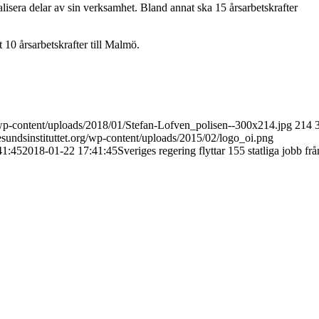
era delar av sin verksamhet. Bland annat ska 15 årsarbetskrafter
 10 årsarbetskrafter till Malmö.
g/wp-content/uploads/2018/01/Stefan-Lofven_polisen--300x214.jpg
214
sundsinstituttet.org/wp-content/uploads/2015/02/logo_oi.png
41:45
2018-01-22 17:41:45
Sveriges regering flyttar 155 statliga jobb frå