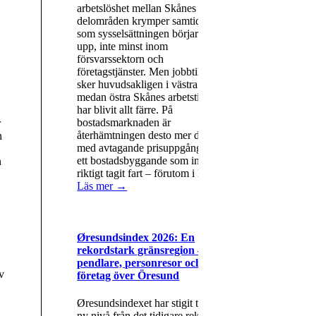
arbetslöshet mellan Skånes olika
delområden krymper samtidigt
som sysselsättningen börjar växla
upp, inte minst inom
försvarssektorn och
företagstjänster. Men jobbtillväxten
sker huvudsakligen i västra Skåne,
medan östra Skånes arbetstillfällen
har blivit allt färre. På
bostadsmarknaden är
r
återhämtningen desto mer dämpad,
n
med avtagande prisuppgångar och
ett bostadsbyggande som inte
n
riktigt tagit fart – förutom i Lund.
Läs mer →
Øresundsindex 2026: En
rekordstark gränsregion – fler
pendlare, personresor och
v
företag över Öresund
Øresundsindexet har stigit till en
ny nivå från det tidigare rekordet