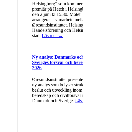
Helsingborg” som kommer att ha
premiär på Hetch i Helsingborg
den 2 juni kl 15.30. Mötet
arrangeras i samarbete mellan
Øresundsinstituttet, Helsingborgs
Handelsförening och Helsingborgs
stad.
Läs mer →
Ny analys: Danmarks och
Sveriges försvar och beredskap
2026
Øresundsinstituttet presenterar en
ny analys som belyser strukturer,
beslut och utveckling inom försvar,
beredskap och civilförsvar i
Danmark och Sverige.
Läs mer →