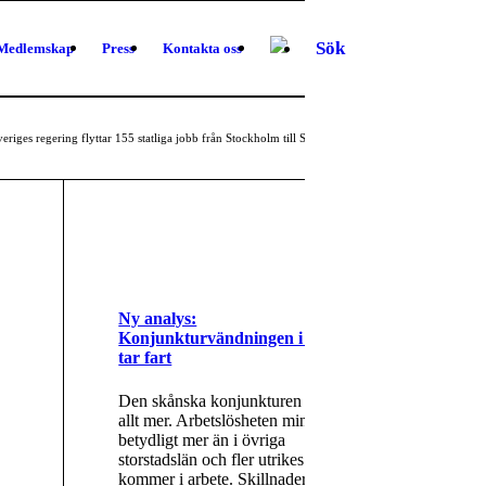
Sök
Medlemskap
Press
Kontakta oss
eriges regering flyttar 155 statliga jobb från Stockholm till Skåne...
1
2
Ny analys:
Konjunkturvändningen i Skåne
tar fart
Den skånska konjunkturen ljusnar
allt mer. Arbetslösheten minskar
betydligt mer än i övriga
storstadslän och fler utrikes födda
kommer i arbete. Skillnaderna i