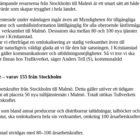
kämpande resurserna från Stockholm till Malmö är ett smart sätt att både
rvärde som skapar trygghet i hela landet.
enterade under måndagen ingår även att Myndigheten för tillgängliga
eratur och samhällsinformation lättillgänglig för alla oberoende läsförmåg
 sin verksamhet till Malmö. Dessutom ska mellan 80 och 100 nya tjänster
or i Kristianstad.
vi efterfrågat en omlokalisering av statlig verksamhet även till
 naturligtvis väldigt glada att vi får den här satsningen. I Kristianstad
d gäller kommunikationer och utbildningsmöjligheter. Så vi tror vi ska
innas hos Trafikverket, säger Anders Tell (S), kommunalråd
ne – varav 155 från Stockholm
etskrafter från Stockholm till Malmö. Detta gäller utöver ett tidigare
 att placera 50 nya tulltjänstemän i Malmö. Totalt utökas Tullverkets
krafter.
 som bland annat producerar och distribuerar taltidningar, talböcker och
eratur, ska omlokalisera hela sin verksamhet, omkring 100 årsarbetskrafter
nstad utvidgas med 80–100 årsarbetskrafter.