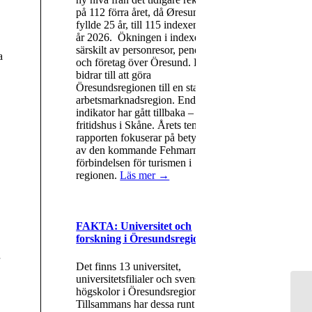
på 112 förra året, då Øresundsbron
fyllde 25 år, till 115 indexenheter
år 2026. Ökningen i indexet drivs
särskilt av personresor, pendlare
a
och företag över Öresund. Det
bidrar till att göra
Öresundsregionen till en starkare
arbetsmarknadsregion. Endast en
indikator har gått tillbaka – danska
fritidshus i Skåne. Årets tema i
rapporten fokuserar på betydelsen
av den kommande Fehmarn Bält-
förbindelsen för turismen i
regionen.
Läs mer →
FAKTA: Universitet och
forskning i Öresundsregionen
Det finns 13 universitet,
universitetsfilialer och svenska
högskolor i Öresundsregionen.
Tillsammans har dessa runt 136