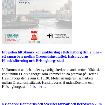
Inbjudan till Skånsk konjunkturdag i Helsingborg den 2 juni –
ett samarbete mellan Øresundsinstituttet, Helsingborgs
Handelsförening och Helsingborgs stad
Välkommen att delta i det nya årligt återkommande mötet ”Skånsk
konjunktur i Helsingborg” som kommer att ha premiär på Hetch i
Helsingborg den 2 juni kl 15.30. Mötet arrangeras i samarbete
mellan Øresundsinstituttet, Helsingborgs Handelsförening och
Helsingborgs stad.
Läs mer →
Ny analys: Danmarks och Sveriges försvar och beredskap 2026