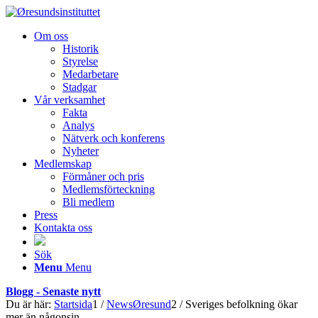
Om oss
Historik
Styrelse
Medarbetare
Stadgar
Vår verksamhet
Fakta
Analys
Nätverk och konferens
Nyheter
Medlemskap
Förmåner och pris
Medlemsförteckning
Bli medlem
Press
Kontakta oss
Sök
Menu
Menu
Blogg - Senaste nytt
Du är här:
Startsida
1
/
NewsØresund
2
/
Sveriges befolkning ökar
mer än någonsin