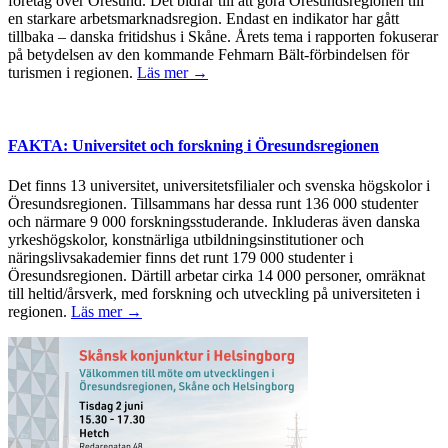
företag över Öresund. Det bidrar till att göra Öresundsregionen till
en starkare arbetsmarknadsregion. Endast en indikator har gått
tillbaka – danska fritidshus i Skåne. Årets tema i rapporten fokuserar
på betydelsen av den kommande Fehmarn Bält-förbindelsen för
turismen i regionen.
Läs mer →
FAKTA: Universitet och forskning i Öresundsregionen
Det finns 13 universitet, universitetsfilialer och svenska högskolor i
Öresundsregionen. Tillsammans har dessa runt 136 000 studenter
och närmare 9 000 forskningsstuderande. Inkluderas även danska
yrkeshögskolor, konstnärliga utbildningsinstitutioner och
näringslivsakademier finns det runt 179 000 studenter i
Öresundsregionen. Därtill arbetar cirka 14 000 personer, omräknat
till heltid/årsverk, med forskning och utveckling på universiteten i
regionen.
Läs mer →