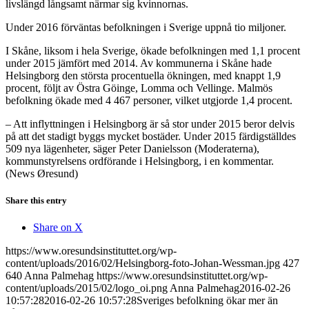
livslängd långsamt närmar sig kvinnornas.
Under 2016 förväntas befolkningen i Sverige uppnå tio miljoner.
I Skåne, liksom i hela Sverige, ökade befolkningen med 1,1 procent
under 2015 jämfört med 2014. Av kommunerna i Skåne hade
Helsingborg den största procentuella ökningen, med knappt 1,9
procent, följt av Östra Göinge, Lomma och Vellinge. Malmös
befolkning ökade med 4 467 personer, vilket utgjorde 1,4 procent.
– Att inflyttningen i Helsingborg är så stor under 2015 beror delvis
på att det stadigt byggs mycket bostäder. Under 2015 färdigställdes
509 nya lägenheter, säger Peter Danielsson (Moderaterna),
kommunstyrelsens ordförande i Helsingborg, i en kommentar.
(News Øresund)
Share this entry
Share on X
https://www.oresundsinstituttet.org/wp-
content/uploads/2016/02/Helsingborg-foto-Johan-Wessman.jpg
427
640
Anna Palmehag
https://www.oresundsinstituttet.org/wp-
content/uploads/2015/02/logo_oi.png
Anna Palmehag
2016-02-26
10:57:28
2016-02-26 10:57:28
Sveriges befolkning ökar mer än