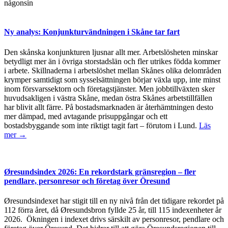
någonsin
Ny analys: Konjunkturvändningen i Skåne tar fart
Den skånska konjunkturen ljusnar allt mer. Arbetslösheten minskar
betydligt mer än i övriga storstadslän och fler utrikes födda kommer
i arbete. Skillnaderna i arbetslöshet mellan Skånes olika delområden
krymper samtidigt som sysselsättningen börjar växla upp, inte minst
inom försvarssektorn och företagstjänster. Men jobbtillväxten sker
huvudsakligen i västra Skåne, medan östra Skånes arbetstillfällen
har blivit allt färre. På bostadsmarknaden är återhämtningen desto
mer dämpad, med avtagande prisuppgångar och ett
bostadsbyggande som inte riktigt tagit fart – förutom i Lund.
Läs
mer →
Øresundsindex 2026: En rekordstark gränsregion – fler
pendlare, personresor och företag över Öresund
Øresundsindexet har stigit till en ny nivå från det tidigare rekordet på
112 förra året, då Øresundsbron fyllde 25 år, till 115 indexenheter år
2026. Ökningen i indexet drivs särskilt av personresor, pendlare och