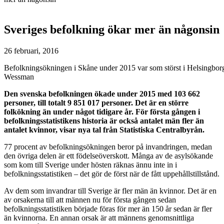
Sveriges befolkning ökar mer än någonsin
26 februari, 2016
Befolkningsökningen i Skåne under 2015 var som störst i Helsingbo
Wessman
Den svenska befolkningen ökade under 2015 med
103 662
personer, till totalt 9 851 017 personer. Det är en större
folkökning än under något tidigare år. För första gången i
befolkningsstatistikens historia är också antalet män fler än
antalet kvinnor, visar nya tal från Statistiska Centralbyrån.
77 procent av befolkningsökningen beror på invandringen, medan
den övriga delen är ett födelseöverskott. Många av de asylsökande
som kom till Sverige under hösten räknas ännu inte in i
befolkningsstatistiken – det gör de först när de fått uppehållstillstånd.
Av dem som invandrar till Sverige är fler män än kvinnor. Det är en
av orsakerna till att männen nu för första gången sedan
befolkningsstatistiken började föras för mer än 150 år sedan är fler
än kvinnorna. En annan orsak är att männens genomsnittliga