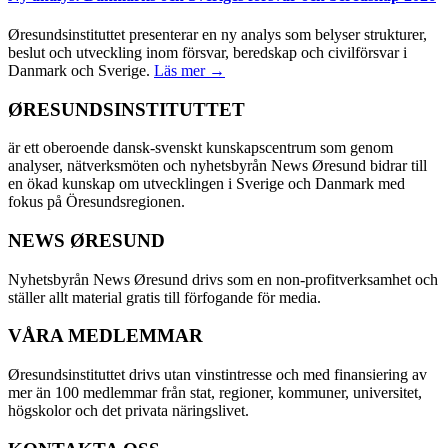
Øresundsinstituttet presenterar en ny analys som belyser strukturer,
beslut och utveckling inom försvar, beredskap och civilförsvar i
Danmark och Sverige.
Läs mer →
ØRESUNDSINSTITUTTET
är ett oberoende dansk-svenskt kunskapscentrum som genom
analyser, nätverksmöten och nyhetsbyrån News Øresund bidrar till
en ökad kunskap om utvecklingen i Sverige och Danmark med
fokus på Öresundsregionen.
NEWS ØRESUND
Nyhetsbyrån News Øresund drivs som en non-profitverksamhet och
ställer allt material gratis till förfogande för media.
VÅRA MEDLEMMAR
Øresundsinstituttet drivs utan vinst­intresse och med finansiering av
mer än 100 medlemmar från stat, regioner, kommuner, universitet,
högskolor och det privata näringslivet.