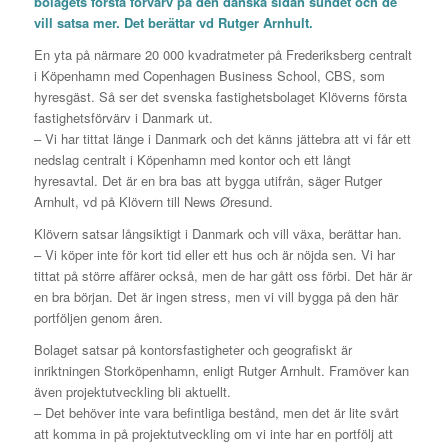
bolagets första förvärv på den danska sidan sundet och de
vill satsa mer. Det berättar vd Rutger Arnhult.
En yta på närmare 20 000 kvadratmeter på Frederiksberg centralt
i Köpenhamn med Copenhagen Business School, CBS, som
hyresgäst. Så ser det svenska fastighetsbolaget Klöverns första
fastighetsförvärv i Danmark ut.
– Vi har tittat länge i Danmark och det känns jättebra att vi får ett
nedslag centralt i Köpenhamn med kontor och ett långt
hyresavtal. Det är en bra bas att bygga utifrån, säger Rutger
Arnhult, vd på Klövern till News Øresund.
Klövern satsar långsiktigt i Danmark och vill växa, berättar han.
– Vi köper inte för kort tid eller ett hus och är nöjda sen. Vi har
tittat på större affärer också, men de har gått oss förbi. Det här är
en bra början. Det är ingen stress, men vi vill bygga på den här
portföljen genom åren.
Bolaget satsar på kontorsfastigheter och geografiskt är
inriktningen Storköpenhamn, enligt Rutger Arnhult. Framöver kan
även projektutveckling bli aktuellt.
– Det behöver inte vara befintliga bestånd, men det är lite svårt
att komma in på projektutveckling om vi inte har en portfölj att