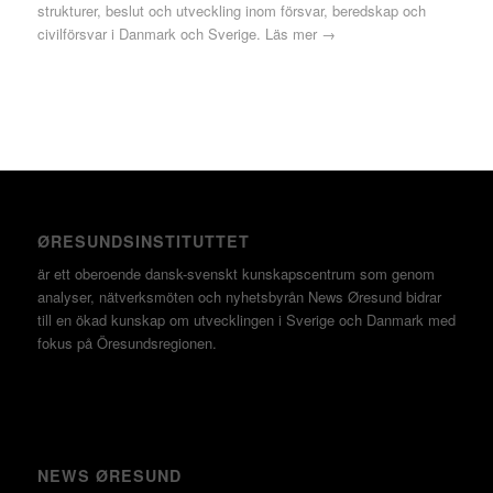
strukturer, beslut och utveckling inom försvar, beredskap och
civilförsvar i Danmark och Sverige.
Läs mer →
ØRESUNDSINSTITUTTET
är ett oberoende dansk-svenskt kunskapscentrum som genom
analyser, nätverksmöten och nyhetsbyrån News Øresund bidrar
till en ökad kunskap om utvecklingen i Sverige och Danmark med
fokus på Öresundsregionen.
NEWS ØRESUND