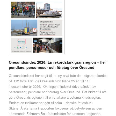
Øresundsindex 2026: En rekordstark gränsregion – fler
pendlare, personresor och företag över Öresund
Øresundsindexet har stigit till en ny nivå från det tidigare rekordet
på 112 förra året, då Øresundsbron fyllde 25 år, till 115
indexenheter år 2026. Ökningen i indexet drivs särskilt av
personresor, pendlare och företag över Öresund. Det bidrar till att
göra Öresundsregionen till en starkare arbetsmarknadsregion.
Endast en indikator har gått tillbaka – danska fritidshus i
Skåne. Årets tema i rapporten fokuserar på betydelsen av den
kommande Fehmarn Bält-förbindelsen för turismen i regionen.