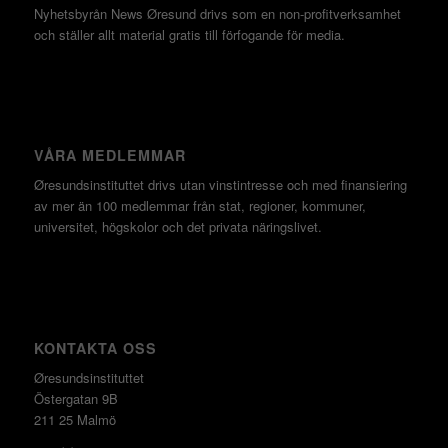
Nyhetsbyrån News Øresund drivs som en non-profitverksamhet
och ställer allt material gratis till förfogande för media.
VÅRA MEDLEMMAR
Øresundsinstituttet drivs utan vinst­intresse och med finansiering
av mer än 100 medlemmar från stat, regioner, kommuner,
universitet, högskolor och det privata näringslivet.
KONTAKTA OSS
Øresundsinstituttet
Östergatan 9B
211 25 Malmö