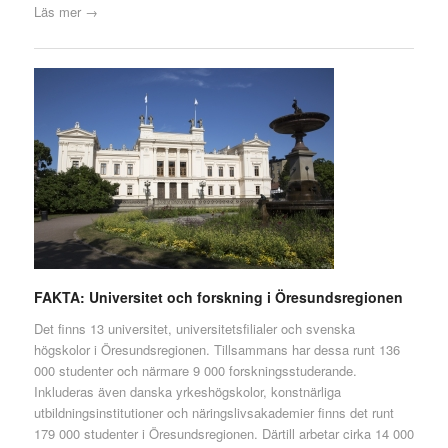
Läs mer →
FAKTA: Universitet och forskning i Öresundsregionen
Det finns 13 universitet, universitetsfilialer och svenska
högskolor i Öresundsregionen. Tillsammans har dessa runt 136
000 studenter och närmare 9 000 forskningsstuderande.
Inkluderas även danska yrkeshögskolor, konstnärliga
utbildningsinstitutioner och näringslivsakademier finns det runt
179 000 studenter i Öresundsregionen. Därtill arbetar cirka 14 000