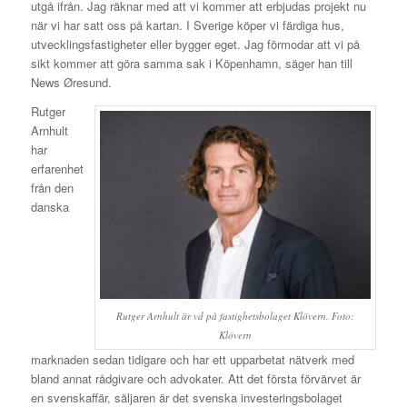
utgå ifrån. Jag räknar med att vi kommer att erbjudas projekt nu
när vi har satt oss på kartan. I Sverige köper vi färdiga hus,
utvecklingsfastigheter eller bygger eget. Jag förmodar att vi på
sikt kommer att göra samma sak i Köpenhamn, säger han till
News Øresund.
Rutger
Arnhult
har
erfarenhet
från den
danska
Rutger Arnhult är vd på fastighetsbolaget Klövern. Foto:
Klövern
marknaden sedan tidigare och har ett upparbetat nätverk med
bland annat rådgivare och advokater. Att det första förvärvet är
en svenskaffär, säljaren är det svenska investeringsbolaget