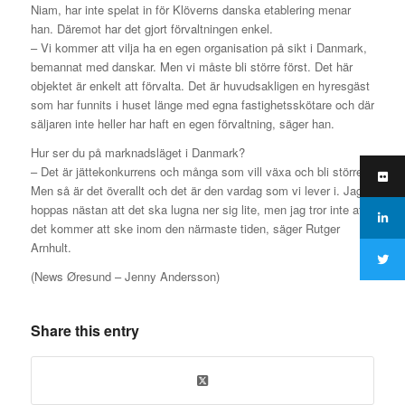
Niam, har inte spelat in för Klöverns danska etablering menar
han. Däremot har det gjort förvaltningen enkel.
– Vi kommer att vilja ha en egen organisation på sikt i Danmark,
bemannat med danskar. Men vi måste bli större först. Det här
objektet är enkelt att förvalta. Det är huvudsakligen en hyresgäst
som har funnits i huset länge med egna fastighetsskötare och där
säljaren inte heller har haft en egen förvaltning, säger han.
Hur ser du på marknadsläget i Danmark?
– Det är jättekonkurrens och många som vill växa och bli större.
Men så är det överallt och det är den vardag som vi lever i. Jag
hoppas nästan att det ska lugna ner sig lite, men jag tror inte att
det kommer att ske inom den närmaste tiden, säger Rutger
Arnhult.
(News Øresund – Jenny Andersson)
Share this entry