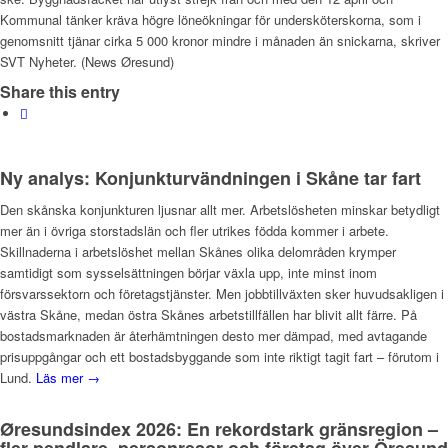
Kommunal tänker kräva högre löneökningar för undersköterskorna, som i
genomsnitt tjänar cirka 5 000 kronor mindre i månaden än snickarna, skriver
SVT Nyheter. (News Øresund)
Share this entry
Ny analys: Konjunkturvändningen i Skåne tar fart
Den skånska konjunkturen ljusnar allt mer. Arbetslösheten minskar betydligt
mer än i övriga storstadslän och fler utrikes födda kommer i arbete.
Skillnaderna i arbetslöshet mellan Skånes olika delområden krymper
samtidigt som sysselsättningen börjar växla upp, inte minst inom
försvarssektorn och företagstjänster. Men jobbtillväxten sker huvudsakligen i
västra Skåne, medan östra Skånes arbetstillfällen har blivit allt färre. På
bostadsmarknaden är återhämtningen desto mer dämpad, med avtagande
prisuppgångar och ett bostadsbyggande som inte riktigt tagit fart – förutom i
Lund.
Läs mer →
Øresundsindex 2026: En rekordstark gränsregion –
fler pendlare, personresor och företag över Öresund