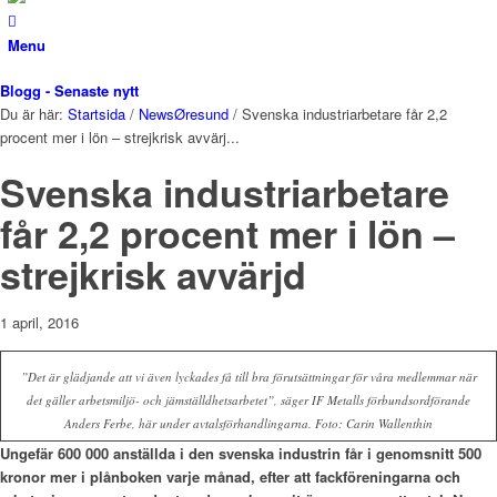
Menu
Blogg - Senaste nytt
Du är här:
Startsida
/
NewsØresund
/
Svenska industriarbetare får 2,2
procent mer i lön – strejkrisk avvärj...
Svenska industriarbetare
får 2,2 procent mer i lön –
strejkrisk avvärjd
1 april, 2016
”Det är glädjande att vi även lyckades få till bra förutsättningar för våra medlemmar när
det gäller arbetsmiljö- och jämställdhetsarbetet”, säger IF Metalls förbundsordförande
Anders Ferbe, här under avtalsförhandlingarna. Foto: Carin Wallenthin
Ungefär 600 000 anställda i den svenska industrin får i genomsnitt 500
kronor mer i plånboken varje månad, efter att fackföreningarna och