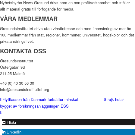
Nyhetsbyrån News Øresund drivs som en non-profitverksamhet och ställer
allt material gratis till förfogande för media.
VÅRA MEDLEMMAR
Øresundsinstituttet drivs utan vinst­intresse och med finansiering av mer än
100 medlemmar från stat, regioner, kommuner, universitet, högskolor och det
privata näringslivet.
KONTAKTA OSS
Øresundsinstituttet
Östergatan 9B
211 25 Malmö
+46 (0) 40 30 56 30
info@oresundsinstituttet.org
Flyttlassen från Danmark fortsätter minska
Strejk hotar
bygget av forskningsanläggningen ESS
Flickr
LinkedIn