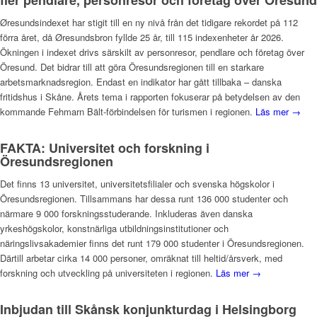
Øresundsindexet har stigit till en ny nivå från det tidigare rekordet på 112
förra året, då Øresundsbron fyllde 25 år, till 115 indexenheter år 2026.
Ökningen i indexet drivs särskilt av personresor, pendlare och företag över
Öresund. Det bidrar till att göra Öresundsregionen till en starkare
arbetsmarknadsregion. Endast en indikator har gått tillbaka – danska
fritidshus i Skåne. Årets tema i rapporten fokuserar på betydelsen av den
kommande Fehmarn Bält-förbindelsen för turismen i regionen.
Läs mer →
FAKTA: Universitet och forskning i
Öresundsregionen
Det finns 13 universitet, universitetsfilialer och svenska högskolor i
Öresundsregionen. Tillsammans har dessa runt 136 000 studenter och
närmare 9 000 forskningsstuderande. Inkluderas även danska
yrkeshögskolor, konstnärliga utbildningsinstitutioner och
näringslivsakademier finns det runt 179 000 studenter i Öresundsregionen.
Därtill arbetar cirka 14 000 personer, omräknat till heltid/årsverk, med
forskning och utveckling på universiteten i regionen.
Läs mer →
Inbjudan till Skånsk konjunkturdag i Helsingborg