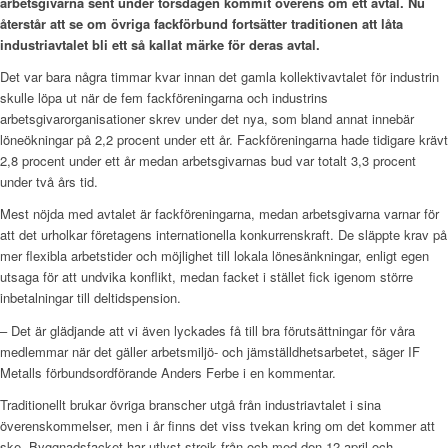
arbetsgivarna sent under torsdagen kommit överens om ett avtal. Nu
återstår att se om övriga fackförbund fortsätter traditionen att låta
industriavtalet bli ett så kallat märke för deras avtal.
Det var bara några timmar kvar innan det gamla kollektivavtalet för industrin
skulle löpa ut när de fem fackföreningarna och industrins
arbetsgivarorganisationer skrev under det nya, som bland annat innebär
löneökningar på 2,2 procent under ett år. Fackföreningarna hade tidigare krävt
2,8 procent under ett år medan arbetsgivarnas bud var totalt 3,3 procent
under två års tid.
Mest nöjda med avtalet är fackföreningarna, medan arbetsgivarna varnar för
att det urholkar företagens internationella konkurrenskraft. De släppte krav på
mer flexibla arbetstider och möjlighet till lokala lönesänkningar, enligt egen
utsaga för att undvika konflikt, medan facket i stället fick igenom större
inbetalningar till deltidspension.
– Det är glädjande att vi även lyckades få till bra förutsättningar för våra
medlemmar när det gäller arbetsmiljö- och jämställdhetsarbetet, säger IF
Metalls förbundsordförande Anders Ferbe i en kommentar.
Traditionellt brukar övriga branscher utgå från industriavtalet i sina
överenskommelser, men i år finns det viss tvekan kring om det kommer att
ske. Byggnadsfacket har utlyst strejk från och med den 12 april och