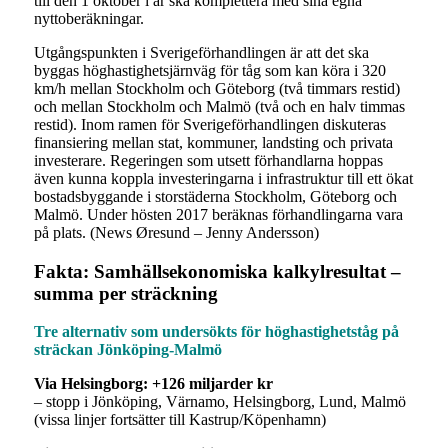
till den 1 oktober i år ska komplettera med sina egna
nyttoberäkningar.
Utgångspunkten i Sverigeförhandlingen är att det ska
byggas höghastighetsjärnväg för tåg som kan köra i 320
km/h mellan Stockholm och Göteborg (två timmars restid)
och mellan Stockholm och Malmö (två och en halv timmas
restid). Inom ramen för Sverigeförhandlingen diskuteras
finansiering mellan stat, kommuner, landsting och privata
investerare. Regeringen som utsett förhandlarna hoppas
även kunna koppla investeringarna i infrastruktur till ett ökat
bostadsbyggande i storstäderna Stockholm, Göteborg och
Malmö. Under hösten 2017 beräknas förhandlingarna vara
på plats. (News Øresund – Jenny Andersson)
Fakta: Samhällsekonomiska kalkylresultat –
summa per sträckning
Tre alternativ som undersökts för höghastighetståg på
sträckan Jönköping-Malmö
Via Helsingborg: +126 miljarder kr
– stopp i Jönköping, Värnamo, Helsingborg, Lund, Malmö
(vissa linjer fortsätter till Kastrup/Köpenhamn)