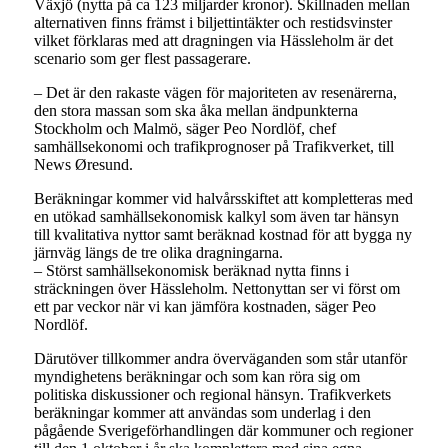
Växjö (nytta på ca 123 miljarder kronor). Skillnaden mellan
alternativen finns främst i biljettintäkter och restidsvinster
vilket förklaras med att dragningen via Hässleholm är det
scenario som ger flest passagerare.
– Det är den rakaste vägen för majoriteten av resenärerna,
den stora massan som ska åka mellan ändpunkterna
Stockholm och Malmö, säger Peo Nordlöf, chef
samhällsekonomi och trafikprognoser på Trafikverket, till
News Øresund.
Beräkningar kommer vid halvårsskiftet att kompletteras med
en utökad samhällsekonomisk kalkyl som även tar hänsyn
till kvalitativa nyttor samt beräknad kostnad för att bygga ny
järnväg längs de tre olika dragningarna.
– Störst samhällsekonomisk beräknad nytta finns i
sträckningen över Hässleholm. Nettonyttan ser vi först om
ett par veckor när vi kan jämföra kostnaden, säger Peo
Nordlöf.
Därutöver tillkommer andra överväganden som står utanför
myndighetens beräkningar och som kan röra sig om
politiska diskussioner och regional hänsyn. Trafikverkets
beräkningar kommer att användas som underlag i den
pågående Sverigeförhandlingen där kommuner och regioner