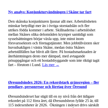
Ny analys: Konjunkturvändningen i Skåne tar fart
Den skånska konjunkturen ljusnar allt mer. Arbetslösheten
minskar betydligt mer än i övriga storstadslän och fler
utrikes födda kommer i arbete. Skillnaderna i arbetslöshet
mellan Skånes olika delområden krymper samtidigt som
sysselsättningen börjar växla upp, inte minst inom
försvarssektorn och företagstjänster. Men jobbtillväxten sker
huvudsakligen i västra Skåne, medan östra Skånes
arbetstillfällen har blivit allt färre. På bostadsmarknaden är
återhämtningen desto mer dämpad, med avtagande
prisuppgångar och ett bostadsbyggande som inte riktigt tagit
fart – förutom i Lund.
Läs mer →
Øresundsindex 2026: En rekordstark gränsregion – fler
pendlare, personresor och företag över Öresund
Øresundsindexet har stigit till en ny nivå från det tidigare
rekordet på 112 förra året, då Øresundsbron fyllde 25 år, till
115 indexenheter år 2026. Ökningen i indexet drivs särskilt