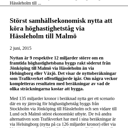
Hässleholm till ...
Störst samhällsekonomisk nytta att
köra höghastighetståg via
Hässleholm till Malmö
2 juni, 2015
Nyttan är 9 respektive 12 miljarder större om en
framtida höghastighetsbana byggs rakt söderut från
Jönköping till Malmö via Hässleholm än via
Helsingborg eller Växjö. Det visar de nyttoberäkningar
som Trafikverket offentliggjorde igår. Om några veckor
kompletteras resultaten med beräkningar av vad de
olika sträckningarna kostar att bygga.
Med 135 miljarder kronor i beräknad nytta ger ett scenario
där en ny järnväg för höghastighetståg byggs från
Stockholm via Jönköping till Hässleholm och sen vidare till
Lund och Malmö störst ekonomiskt utbyte. De två andra
alternativen som Trafikverket har med i sina beräkningar är
via Helsingborg (nytta på ca 126 miljarder kronor) eller via