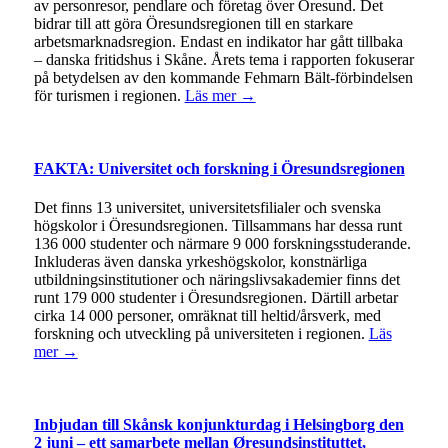
av personresor, pendlare och företag över Öresund. Det
bidrar till att göra Öresundsregionen till en starkare
arbetsmarknadsregion. Endast en indikator har gått tillbaka
– danska fritidshus i Skåne. Årets tema i rapporten fokuserar
på betydelsen av den kommande Fehmarn Bält-förbindelsen
för turismen i regionen.
Läs mer →
FAKTA: Universitet och forskning i Öresundsregionen
Det finns 13 universitet, universitetsfilialer och svenska
högskolor i Öresundsregionen. Tillsammans har dessa runt
136 000 studenter och närmare 9 000 forskningsstuderande.
Inkluderas även danska yrkeshögskolor, konstnärliga
utbildningsinstitutioner och näringslivsakademier finns det
runt 179 000 studenter i Öresundsregionen. Därtill arbetar
cirka 14 000 personer, omräknat till heltid/årsverk, med
forskning och utveckling på universiteten i regionen.
Läs
mer →
Inbjudan till Skånsk konjunkturdag i Helsingborg den
2 juni – ett samarbete mellan Øresundsinstituttet,