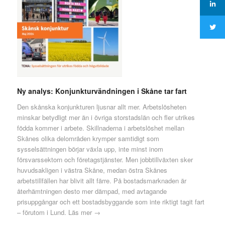
Ny analys: Konjunkturvändningen i Skåne tar fart
Den skånska konjunkturen ljusnar allt mer. Arbetslösheten
minskar betydligt mer än i övriga storstadslän och fler utrikes
födda kommer i arbete. Skillnaderna i arbetslöshet mellan
Skånes olika delområden krymper samtidigt som
sysselsättningen börjar växla upp, inte minst inom
försvarssektorn och företagstjänster. Men jobbtillväxten sker
huvudsakligen i västra Skåne, medan östra Skånes
arbetstillfällen har blivit allt färre. På bostadsmarknaden är
återhämtningen desto mer dämpad, med avtagande
prisuppgångar och ett bostadsbyggande som inte riktigt tagit fart
– förutom i Lund.
Läs mer →