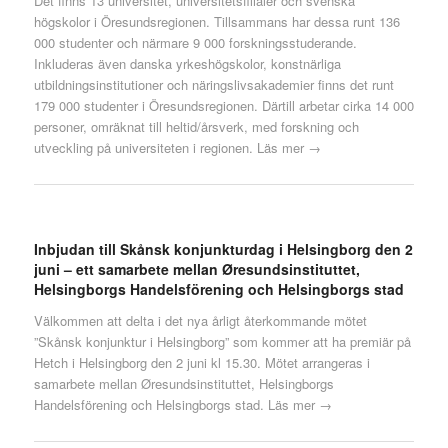
Det finns 13 universitet, universitetsfilialer och svenska
högskolor i Öresundsregionen. Tillsammans har dessa runt 136
000 studenter och närmare 9 000 forskningsstuderande.
Inkluderas även danska yrkeshögskolor, konstnärliga
utbildningsinstitutioner och näringslivsakademier finns det runt
179 000 studenter i Öresundsregionen. Därtill arbetar cirka 14 000
personer, omräknat till heltid/årsverk, med forskning och
utveckling på universiteten i regionen.
Läs mer →
Inbjudan till Skånsk konjunkturdag i Helsingborg den 2
juni – ett samarbete mellan Øresundsinstituttet,
Helsingborgs Handelsförening och Helsingborgs stad
Välkommen att delta i det nya årligt återkommande mötet
”Skånsk konjunktur i Helsingborg” som kommer att ha premiär på
Hetch i Helsingborg den 2 juni kl 15.30. Mötet arrangeras i
samarbete mellan Øresundsinstituttet, Helsingborgs
Handelsförening och Helsingborgs stad.
Läs mer →