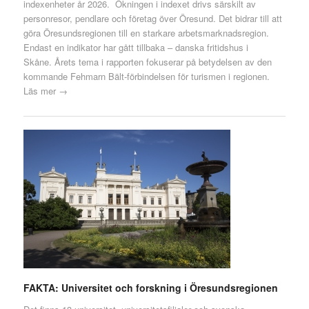
indexenheter år 2026. Ökningen i indexet drivs särskilt av
personresor, pendlare och företag över Öresund. Det bidrar till att
göra Öresundsregionen till en starkare arbetsmarknadsregion.
Endast en indikator har gått tillbaka – danska fritidshus i
Skåne. Årets tema i rapporten fokuserar på betydelsen av den
kommande Fehmarn Bält-förbindelsen för turismen i regionen.
Läs mer →
FAKTA: Universitet och forskning i Öresundsregionen