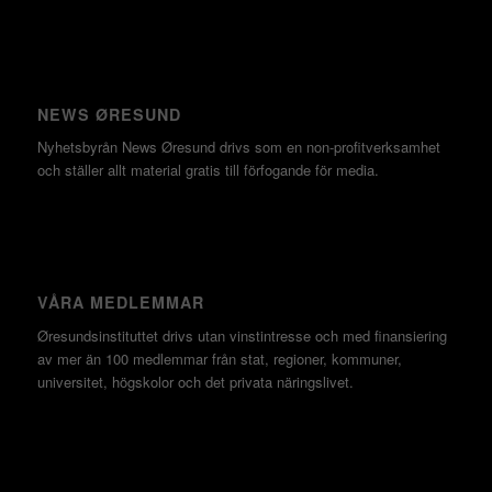
NEWS ØRESUND
Nyhetsbyrån News Øresund drivs som en non-profitverksamhet
och ställer allt material gratis till förfogande för media.
VÅRA MEDLEMMAR
Øresundsinstituttet drivs utan vinst­intresse och med finansiering
av mer än 100 medlemmar från stat, regioner, kommuner,
universitet, högskolor och det privata näringslivet.