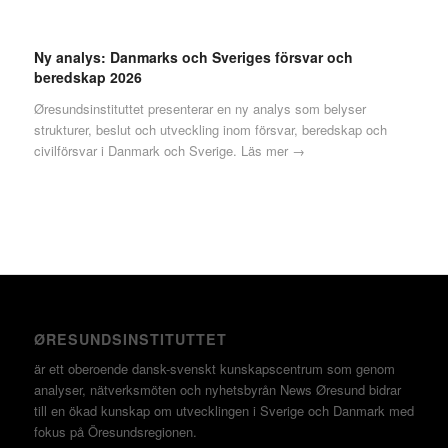
Ny analys: Danmarks och Sveriges försvar och
beredskap 2026
Øresundsinstituttet presenterar en ny analys som belyser
strukturer, beslut och utveckling inom försvar, beredskap och
civilförsvar i Danmark och Sverige.
Läs mer →
ØRESUNDSINSTITUTTET
är ett oberoende dansk-svenskt kunskapscentrum som genom
analyser, nätverksmöten och nyhetsbyrån News Øresund bidrar
till en ökad kunskap om utvecklingen i Sverige och Danmark med
fokus på Öresundsregionen.