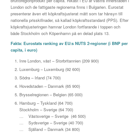
bruttoregionprodukt per capita. Rikast i EU är västra innerstaden i
London och de fattigaste regionerna finns i Bulgarien. Eurostat
presenterar även ett köpkraftsjusterat mått som tar hänsyn till
nationella prisskillnader, så kallad köpkraftsstandard (PPS). Efter
köpkraftsjusteringen hamnar London fortfarande i toppen och
både Stockholm och Köpenhamn på en delad plats 13.
Fakta: Eurostats ranking av EU:s NUTS 2-regioner (i BNP per
capita, i euro)
Inre London, väst – Storbritannien (209 900)
Luxemburg – Luxemburg (92 600)
Södra – Irland (74 700)
Hovedstaden – Danmark (65 900)
Brysselregionen – Belgien (65 000)
Hamburg – Tyskland (64 700)
Stockholm – Sverige (64 700)
… Västsverige – Sverige (46 500)
… Sydsverige – Sverige (40 700)
… Själland – Danmark (34 800)