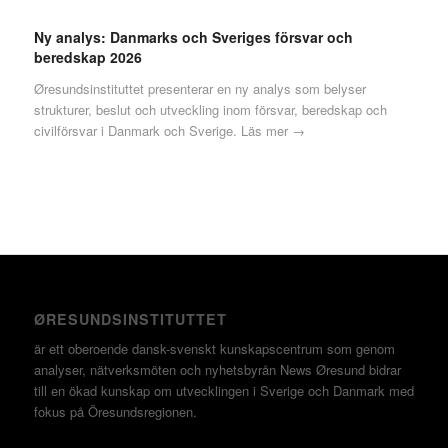
Ny analys: Danmarks och Sveriges försvar och
beredskap 2026
Øresundsinstituttet presenterar en ny analys som belyser
strukturer, beslut och utveckling inom försvar, beredskap och
civilförsvar i Danmark och Sverige.
Läs mer →
ØRESUNDSINSTITUTTET
är ett oberoende dansk-svenskt kunskapscentrum som genom
analyser, nätverksmöten och nyhetsbyrån News Øresund bidrar
till en ökad kunskap om utvecklingen i Sverige och Danmark med
fokus på Öresundsregionen.