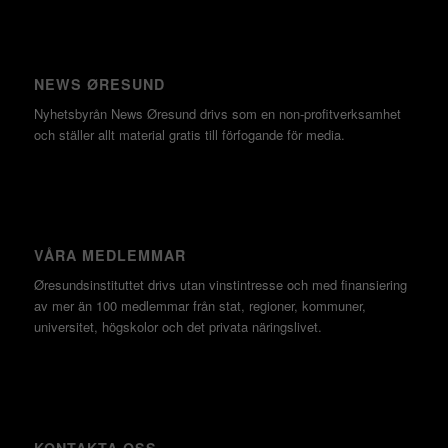
NEWS ØRESUND
Nyhetsbyrån News Øresund drivs som en non-profitverksamhet
och ställer allt material gratis till förfogande för media.
VÅRA MEDLEMMAR
Øresundsinstituttet drivs utan vinst­intresse och med finansiering
av mer än 100 medlemmar från stat, regioner, kommuner,
universitet, högskolor och det privata näringslivet.
KONTAKTA OSS