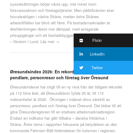
sysselsättningen börjar växla upp, inte minst inom
försvarssektorn och företagstjänster. Men jobbtillväxten sker
huvudsakligen i västra Skåne, medan östra Skånes
arbetstillfällen har blivit allt färre. På bostadsmarknaden är
återhämtningen desto mer dämpad, med avtagande
prisuppgångar och ett bostadsbyggande som inte riktigt tagit fart
Flickr
– förutom i Lund.
Läs mer →
LinkedIn
Twitter
Øresundsindex 2026: En rekordstark gränsregion – fler
pendlare, personresor och företag över Öresund
Øresundsindexet har stigit till en ny nivå från det tidigare rekordet
på 112 förra året, då Øresundsbron fyllde 25 år, till 115
indexenheter år 2026. Ökningen i indexet drivs särskilt av
personresor, pendlare och företag över Öresund. Det bidrar till att
göra Öresundsregionen till en starkare arbetsmarknadsregion.
Endast en indikator har gått tillbaka – danska fritidshus i
Skåne. Årets tema i rapporten fokuserar på betydelsen av den
kommande Fehmarn Bält-förbindelsen för turismen i regionen.