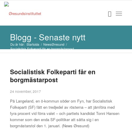
Blogg - Senaste nytt
Du är här:
Startsida
/
NewsØresund
/
Socialistisk Folkeparti får en borgmästarpost
Socialistisk Folkeparti får en
borgmästarpost
24 november, 2017
På Langeland, en ö-kommun söder om Fyn, har Socialistisk
Folkeparti (SF) fått en tredjedel av rösterna – att jämföra med
fyra procent vid förra valet – och partiets kandidat Tonni Hansen
kommer som den enda SF-politiker att sätta sig i en
borgmästarstol den 1. januari. (News Øresund)