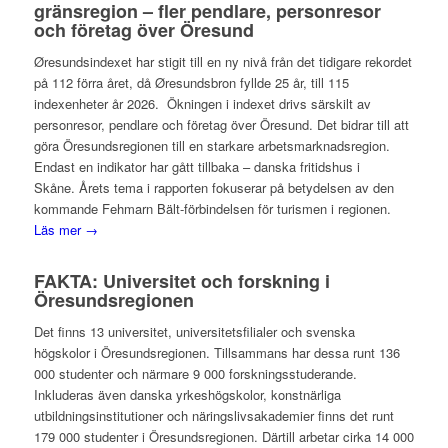
gränsregion – fler pendlare, personresor
och företag över Öresund
Øresundsindexet har stigit till en ny nivå från det tidigare rekordet
på 112 förra året, då Øresundsbron fyllde 25 år, till 115
indexenheter år 2026. Ökningen i indexet drivs särskilt av
personresor, pendlare och företag över Öresund. Det bidrar till att
göra Öresundsregionen till en starkare arbetsmarknadsregion.
Endast en indikator har gått tillbaka – danska fritidshus i
Skåne. Årets tema i rapporten fokuserar på betydelsen av den
kommande Fehmarn Bält-förbindelsen för turismen i regionen.
Läs mer →
FAKTA: Universitet och forskning i
Öresundsregionen
Det finns 13 universitet, universitetsfilialer och svenska
högskolor i Öresundsregionen. Tillsammans har dessa runt 136
000 studenter och närmare 9 000 forskningsstuderande.
Inkluderas även danska yrkeshögskolor, konstnärliga
utbildningsinstitutioner och näringslivsakademier finns det runt
179 000 studenter i Öresundsregionen. Därtill arbetar cirka 14 000