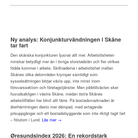
Ny analys: Konjunkturvändningen i Skåne
tar fart
Den skånska konjunkturen ljusnar allt mer. Arbetslösheten
minskar betydligt mer än i övriga storstadslän och fler utrikes
födda kommer i arbete. Skillnaderna i arbetslöshet mellan
Skånes olika delområden krymper samtidigt som
sysselsättningen börjar växla upp, inte minst inom
försvarssektorn och företagstjänster. Men jobbtillväxten sker
huvudsakligen i västra Skåne, medan östra Skånes
arbetstillfällen har blivit allt färre. På bostadsmarknaden är
återhämtningen desto mer dämpad, med avtagande
prisuppgångar och ett bostadsbyggande som inte riktigt tagit fart
– förutom i Lund.
Läs mer →
Øresundsindex 2026: En rekordstark