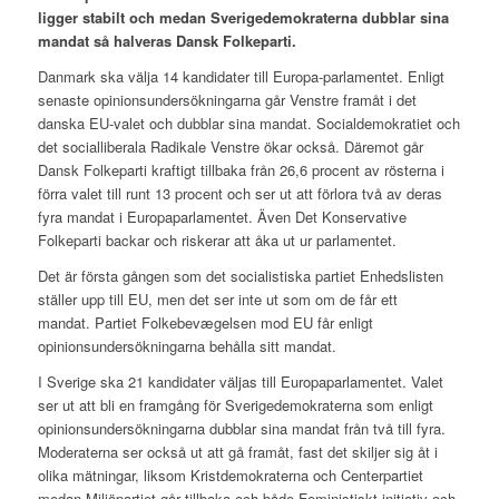
ligger stabilt och medan Sverigedemokraterna dubblar sina
mandat så halveras Dansk Folkeparti.
Danmark ska välja 14 kandidater till Europa-parlamentet. Enligt
senaste opinionsundersökningarna går Venstre framåt i det
danska EU-valet och dubblar sina mandat. Socialdemokratiet och
det socialliberala Radikale Venstre ökar också. Däremot går
Dansk Folkeparti kraftigt tillbaka från 26,6 procent av rösterna i
förra valet till runt 13 procent och ser ut att förlora två av deras
fyra mandat i Europaparlamentet. Även Det Konservative
Folkeparti backar och riskerar att åka ut ur parlamentet.
Det är första gången som det socialistiska partiet Enhedslisten
ställer upp till EU, men det ser inte ut som om de får ett
mandat. Partiet Folke
bevægelsen mod EU
får enligt
opinionsundersökningarna behålla sitt mandat.
I Sverige ska 21 kandidater väljas till Europaparlamentet. Valet
ser ut att bli en framgång för Sverigedemokraterna som enligt
opinionsundersökningarna dubblar sina mandat från två till fyra.
Moderaterna ser också ut att gå framåt, fast det skiljer sig åt i
olika mätningar, liksom Kristdemokraterna och Centerpartiet
medan Miljöpartiet går tillbaka och både Feministiskt initiativ och