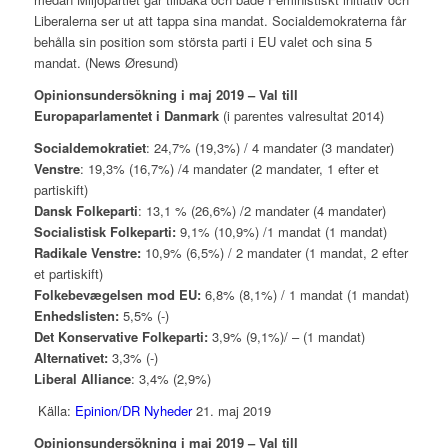
Liberalerna ser ut att tappa sina mandat. Socialdemokraterna får
behålla sin position som största parti i EU valet och sina 5
mandat. (News
Øresund)
Opinionsundersökning i maj 2019 – Val till
Europaparlamentet i Danmark
(i parentes valresultat 2014)
Socialdemokratiet
: 24,7% (19,3%) / 4 mandater (3 mandater)
Venstre
: 19,3% (16,7%) /4 mandater (2 mandater, 1 efter et
partiskift)
Dansk Folkeparti
: 13,1 % (26,6%) /2 mandater (4 mandater)
Socialistisk Folkeparti:
9,1% (10,9%) /1 mandat (1 mandat)
Radikale Venstre:
10,9% (6,5%) / 2 mandater (1 mandat, 2 efter
et partiskift)
Folkebevægelsen mod EU:
6,8% (8,1%) / 1 mandat (1 mandat)
Enhedslisten:
5,5% (-)
Det Konservative Folkeparti:
3,9% (9,1%)/ – (1 mandat)
Alternativet:
3,3% (-)
Liberal Alliance
: 3,4% (2,9%)
Källa:
Epinion/DR Nyheder
21. maj 2019
Opinionsundersökning i maj 2019 – Val till