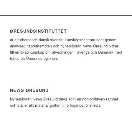
ØRESUNDSINSTITUTTET
är ett oberoende dansk-svenskt kunskapscentrum som genom
analyser, nätverksmöten och nyhetsbyrån News Øresund bidrar
till en ökad kunskap om utvecklingen i Sverige och Danmark med
fokus på Öresundsregionen.
NEWS ØRESUND
Nyhetsbyrån News Øresund drivs som en non-profitverksamhet
och ställer allt material gratis till förfogande för media.