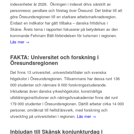
indexenheter år 2026. Ökningen i indexet drivs särskilt av
personresor, pendlare och företag över Öresund. Det bidrar till att
göra Öresundsregionen till en starkare arbetsmarknadsregion.
Endast en indikator har gått tillbaka – danska fritidshus i
Skåne. Årets tema i rapporten fokuserar på betydelsen av den
kommande Fehmarn Bält-förbindelsen för turismen i regionen.
Läs mer →
FAKTA: Universitet och forskning i
Öresundsregionen
Det finns 13 universitet, universitetsfilialer och svenska
högskolor i Öresundsregionen. Tillsammans har dessa runt 136
000 studenter och närmare 9 000 forskningsstuderande.
Inkluderas även danska yrkeshögskolor, konstnärliga
utbildningsinstitutioner och näringslivsakademier finns det runt
179 000 studenter i Öresundsregionen. Därtill arbetar cirka 14 000
personer, omräknat till heltid/årsverk, med forskning och
utveckling på universiteten i regionen.
Läs mer →
Inbjudan till Skånsk konjunkturdag i