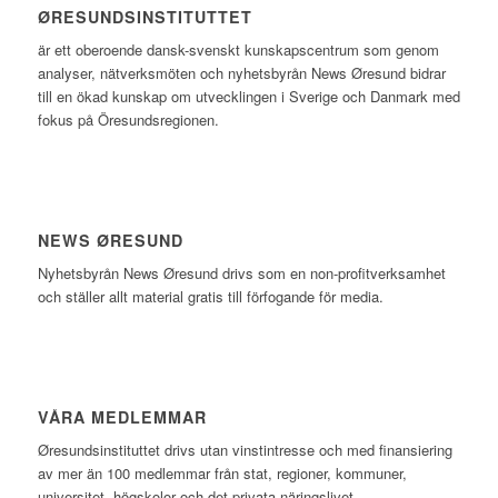
ØRESUNDSINSTITUTTET
är ett oberoende dansk-svenskt kunskapscentrum som genom
analyser, nätverksmöten och nyhetsbyrån News Øresund bidrar
till en ökad kunskap om utvecklingen i Sverige och Danmark med
fokus på Öresundsregionen.
NEWS ØRESUND
Nyhetsbyrån News Øresund drivs som en non-profitverksamhet
och ställer allt material gratis till förfogande för media.
VÅRA MEDLEMMAR
Øresundsinstituttet drivs utan vinst­intresse och med finansiering
av mer än 100 medlemmar från stat, regioner, kommuner,
universitet, högskolor och det privata näringslivet.