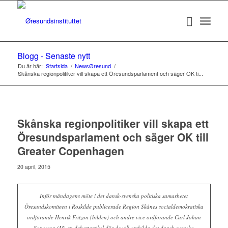
Blogg - Senaste nytt
Du är här:
Startsida
/
NewsØresund
/
Skånska regionpolitiker vill skapa ett Öresundsparlament och säger OK ti...
Skånska regionpolitiker vill skapa ett
Öresundsparlament och säger OK till
Greater Copenhagen
20 april, 2015
Inför måndagens möte i det dansk-svenska politiska samarbetet
Öresundskomiteen i Roskilde publicerade Region Skånes socialdemokratiska
ordförande Henrik Fritzon (bilden) och andre vice ordförande Carl Johan
Sonesson (M) en debattartikel där de vill ombilda det dansk-svenska