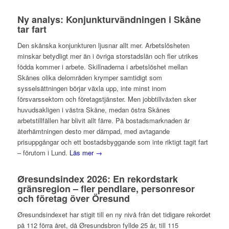
Ny analys: Konjunkturvändningen i Skåne
tar fart
Den skånska konjunkturen ljusnar allt mer. Arbetslösheten
minskar betydligt mer än i övriga storstadslän och fler utrikes
födda kommer i arbete. Skillnaderna i arbetslöshet mellan
Skånes olika delområden krymper samtidigt som
sysselsättningen börjar växla upp, inte minst inom
försvarssektorn och företagstjänster. Men jobbtillväxten sker
huvudsakligen i västra Skåne, medan östra Skånes
arbetstillfällen har blivit allt färre. På bostadsmarknaden är
återhämtningen desto mer dämpad, med avtagande
prisuppgångar och ett bostadsbyggande som inte riktigt tagit fart
– förutom i Lund.
Läs mer →
Øresundsindex 2026: En rekordstark
gränsregion – fler pendlare, personresor
och företag över Öresund
Øresundsindexet har stigit till en ny nivå från det tidigare rekordet
på 112 förra året, då Øresundsbron fyllde 25 år, till 115