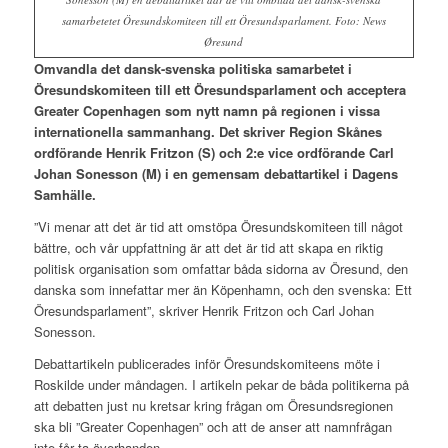
samarbetetet Öresundskomiteen till ett Öresundsparlament. Foto: News
Øresund
Omvandla det dansk-svenska politiska samarbetet i
Öresundskomiteen till ett Öresundsparlament och acceptera
Greater Copenhagen som nytt namn på regionen i vissa
internationella sammanhang. Det skriver Region Skånes
ordförande Henrik Fritzon (S) och 2:e vice ordförande Carl
Johan Sonesson (M) i en gemensam debattartikel i Dagens
Samhälle.
”Vi menar att det är tid att omstöpa Öresundskomiteen till något
bättre, och vår uppfattning är att det är tid att skapa en riktig
politisk organisation som omfattar båda sidorna av Öresund, den
danska som innefattar mer än Köpenhamn, och den svenska: Ett
Öresundsparlament”, skriver Henrik Fritzon och Carl Johan
Sonesson.
Debattartikeln publicerades inför Öresundskomiteens möte i
Roskilde under måndagen. I artikeln pekar de båda politikerna på
att debatten just nu kretsar kring frågan om Öresundsregionen
ska bli ”Greater Copenhagen” och att de anser att namnfrågan
inte får ta överhanden.