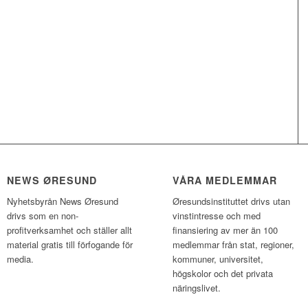
NEWS ØRESUND
VÅRA MEDLEMMAR
Nyhetsbyrån News Øresund
Øresundsinstituttet drivs utan
drivs som en non-
vinst­intresse och med
profitverksamhet och ställer allt
finansiering av mer än 100
material gratis till förfogande för
medlemmar från stat, regioner,
media.
kommuner, universitet,
högskolor och det privata
näringslivet.