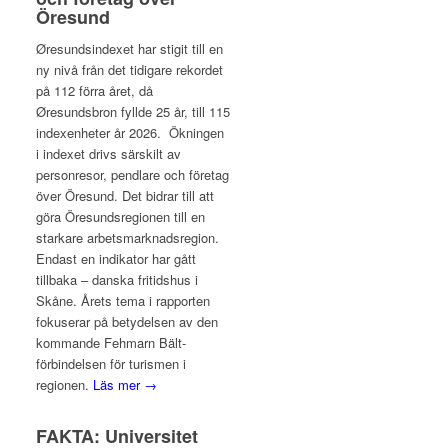
Öresund
Øresundsindexet har stigit till en
ny nivå från det tidigare rekordet
på 112 förra året, då
Øresundsbron fyllde 25 år, till 115
indexenheter år 2026. Ökningen
i indexet drivs särskilt av
personresor, pendlare och företag
över Öresund. Det bidrar till att
göra Öresundsregionen till en
starkare arbetsmarknadsregion.
Endast en indikator har gått
tillbaka – danska fritidshus i
Skåne. Årets tema i rapporten
fokuserar på betydelsen av den
kommande Fehmarn Bält-
förbindelsen för turismen i
regionen.
Läs mer →
FAKTA: Universitet