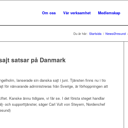
Om oss
Vår verksamhet
Medlemskap
Du är här:
Startsida
/
NewsØresund
sajt satsar på Danmark
gelholm, lanserade sin danska sajt i juni. Tjänsten finns nu i tio
jt för närvarande administreras från Sverige, är förhoppningen att
iftet. Kanske ännu tidigare, vi får se. I det första steget handlar
älj- och supporttjänster, säger Carl Vult von Steyern, Nordenchef
esund)