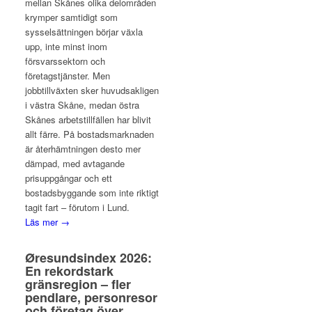
mellan Skånes olika delområden
krymper samtidigt som
sysselsättningen börjar växla
upp, inte minst inom
försvarssektorn och
företagstjänster. Men
jobbtillväxten sker huvudsakligen
i västra Skåne, medan östra
Skånes arbetstillfällen har blivit
allt färre. På bostadsmarknaden
är återhämtningen desto mer
dämpad, med avtagande
prisuppgångar och ett
bostadsbyggande som inte riktigt
tagit fart – förutom i Lund.
Läs mer →
Øresundsindex 2026:
En rekordstark
gränsregion – fler
pendlare, personresor
och företag över