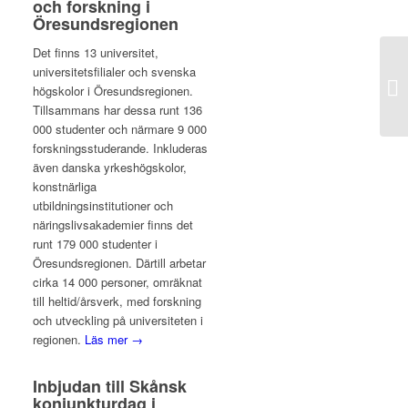
och forskning i
Öresundsregionen
Det finns 13 universitet,
Re
universitetsfilialer och svenska
bi
högskolor i Öresundsregionen.
ko
Tillsammans har dessa runt 136
000 studenter och närmare 9 000
forskningsstuderande. Inkluderas
även danska yrkeshögskolor,
konstnärliga
utbildningsinstitutioner och
näringslivsakademier finns det
runt 179 000 studenter i
Öresundsregionen. Därtill arbetar
cirka 14 000 personer, omräknat
till heltid/årsverk, med forskning
och utveckling på universiteten i
regionen.
Läs mer →
Inbjudan till Skånsk
konjunkturdag i