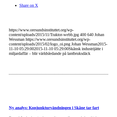
Share on X
https://www.oresundsinstituttet.org/wp-
content/uploads/2015/11/Traktor-webb.jpg
400
640
Johan
Wessman
https://www.oresundsinstituttet.org/wp-
content/uploads/2015/02/logo_oi.png
Johan Wessman
2015-
11-10 05:29:00
2015-11-10 05:29:00
Skånsk industrijätte i
miljardaffär – blir världsledande på lantbruksdäck
Ny analys: Konjunkturvändningen i Skåne tar fart