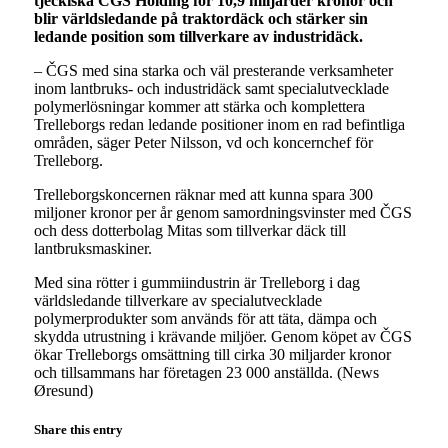
tjeckiska ČGS Holding för 10,9 miljarder kronor och
blir världsledande på traktordäck och stärker sin
ledande position som tillverkare av industridäck.
– ČGS med sina starka och väl presterande verksamheter
inom lantbruks- och industridäck samt specialutvecklade
polymerlösningar kommer att stärka och komplettera
Trelleborgs redan ledande positioner inom en rad befintliga
områden, säger Peter Nilsson, vd och koncernchef för
Trelleborg.
Trelleborgskoncernen räknar med att kunna spara 300
miljoner kronor per år genom samordningsvinster med ČGS
och dess dotterbolag Mitas som tillverkar däck till
lantbruksmaskiner.
Med sina rötter i gummiindustrin är Trelleborg i dag
världsledande tillverkare av specialutvecklade
polymerprodukter som används för att täta, dämpa och
skydda utrustning i krävande miljöer. Genom köpet av ČGS
ökar Trelleborgs omsättning till cirka 30 miljarder kronor
och tillsammans har företagen 23 000 anställda. (News
Øresund)
Share this entry