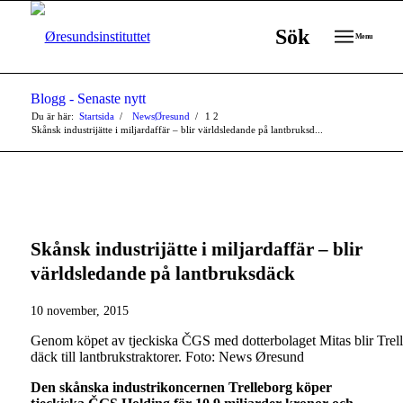
Sök
Menu
Blogg - Senaste nytt
Du är här:
Startsida
/
NewsØresund
/
1
2
Skånsk industrijätte i miljardaffär – blir världsledande på lantbruksd...
Skånsk industrijätte i miljardaffär – blir
världsledande på lantbruksdäck
10 november, 2015
Genom köpet av tjeckiska ČGS med dotterbolaget Mitas blir Trel
däck till lantbrukstraktorer. Foto: News Øresund
Den skånska industrikoncernen Trelleborg köper