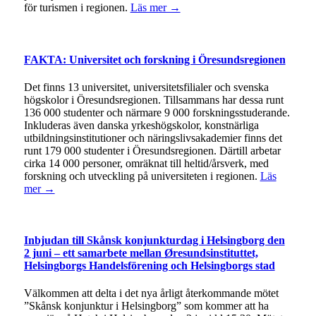
för turismen i regionen.
Läs mer →
FAKTA: Universitet och forskning i Öresundsregionen
Det finns 13 universitet, universitetsfilialer och svenska
högskolor i Öresundsregionen. Tillsammans har dessa runt
136 000 studenter och närmare 9 000 forskningsstuderande.
Inkluderas även danska yrkeshögskolor, konstnärliga
utbildningsinstitutioner och näringslivsakademier finns det
runt 179 000 studenter i Öresundsregionen. Därtill arbetar
cirka 14 000 personer, omräknat till heltid/årsverk, med
forskning och utveckling på universiteten i regionen.
Läs
mer →
Inbjudan till Skånsk konjunkturdag i Helsingborg den
2 juni – ett samarbete mellan Øresundsinstituttet,
Helsingborgs Handelsförening och Helsingborgs stad
Välkommen att delta i det nya årligt återkommande mötet
”Skånsk konjunktur i Helsingborg” som kommer att ha