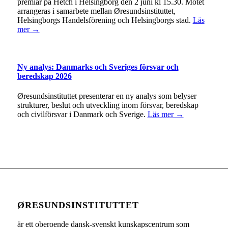
premiär på Hetch i Helsingborg den 2 juni kl 15.30. Mötet
arrangeras i samarbete mellan Øresundsinstituttet,
Helsingborgs Handelsförening och Helsingborgs stad.
Läs
mer →
Ny analys: Danmarks och Sveriges försvar och
beredskap 2026
Øresundsinstituttet presenterar en ny analys som belyser
strukturer, beslut och utveckling inom försvar, beredskap
och civilförsvar i Danmark och Sverige.
Läs mer →
ØRESUNDSINSTITUTTET
är ett oberoende dansk-svenskt kunskapscentrum som