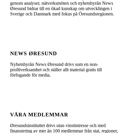
genom analyser, nätverksmöten och nyhetsbyrån News
Øresund bidrar till en ökad kunskap om utvecklingen i
Sverige och Danmark med fokus på Öresundsregionen.
NEWS ØRESUND
Nyhetsbyrån News Øresund drivs som en non-
profitverksamhet och ställer allt material gratis till
förfogande för media.
VÅRA MEDLEMMAR
Øresundsinstituttet drivs utan vinst­intresse och med
finansiering av mer än 100 medlemmar från stat, regioner,