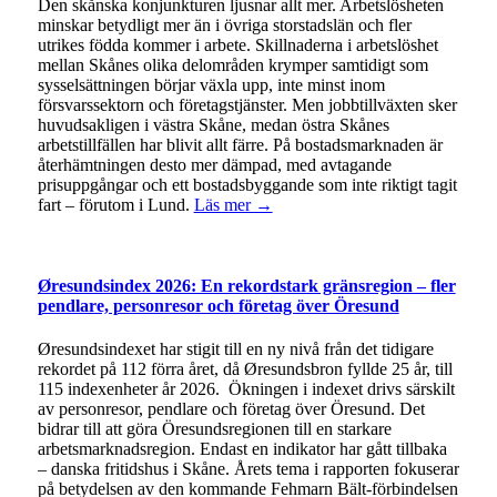
Den skånska konjunkturen ljusnar allt mer. Arbetslösheten
minskar betydligt mer än i övriga storstadslän och fler
utrikes födda kommer i arbete. Skillnaderna i arbetslöshet
mellan Skånes olika delområden krymper samtidigt som
sysselsättningen börjar växla upp, inte minst inom
försvarssektorn och företagstjänster. Men jobbtillväxten sker
huvudsakligen i västra Skåne, medan östra Skånes
arbetstillfällen har blivit allt färre. På bostadsmarknaden är
återhämtningen desto mer dämpad, med avtagande
prisuppgångar och ett bostadsbyggande som inte riktigt tagit
fart – förutom i Lund.
Läs mer →
Øresundsindex 2026: En rekordstark gränsregion – fler
pendlare, personresor och företag över Öresund
Øresundsindexet har stigit till en ny nivå från det tidigare
rekordet på 112 förra året, då Øresundsbron fyllde 25 år, till
115 indexenheter år 2026. Ökningen i indexet drivs särskilt
av personresor, pendlare och företag över Öresund. Det
bidrar till att göra Öresundsregionen till en starkare
arbetsmarknadsregion. Endast en indikator har gått tillbaka
– danska fritidshus i Skåne. Årets tema i rapporten fokuserar
på betydelsen av den kommande Fehmarn Bält-förbindelsen