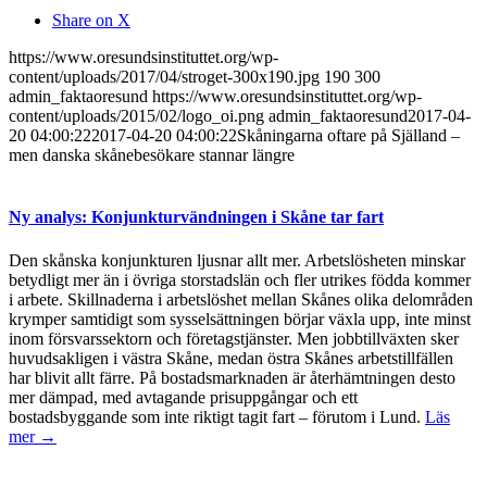
Share on X
https://www.oresundsinstituttet.org/wp-
content/uploads/2017/04/stroget-300x190.jpg
190
300
admin_faktaoresund
https://www.oresundsinstituttet.org/wp-
content/uploads/2015/02/logo_oi.png
admin_faktaoresund
2017-04-
20 04:00:22
2017-04-20 04:00:22
Skåningarna oftare på Själland –
men danska skånebesökare stannar längre
Ny analys: Konjunkturvändningen i Skåne tar fart
Den skånska konjunkturen ljusnar allt mer. Arbetslösheten minskar
betydligt mer än i övriga storstadslän och fler utrikes födda kommer
i arbete. Skillnaderna i arbetslöshet mellan Skånes olika delområden
krymper samtidigt som sysselsättningen börjar växla upp, inte minst
inom försvarssektorn och företagstjänster. Men jobbtillväxten sker
huvudsakligen i västra Skåne, medan östra Skånes arbetstillfällen
har blivit allt färre. På bostadsmarknaden är återhämtningen desto
mer dämpad, med avtagande prisuppgångar och ett
bostadsbyggande som inte riktigt tagit fart – förutom i Lund.
Läs
mer →