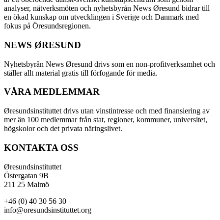
analyser, nätverksmöten och nyhetsbyrån News Øresund bidrar till
en ökad kunskap om utvecklingen i Sverige och Danmark med
fokus på Öresundsregionen.
NEWS ØRESUND
Nyhetsbyrån News Øresund drivs som en non-profitverksamhet och
ställer allt material gratis till förfogande för media.
VÅRA MEDLEMMAR
Øresundsinstituttet drivs utan vinst­intresse och med finansiering av
mer än 100 medlemmar från stat, regioner, kommuner, universitet,
högskolor och det privata näringslivet.
KONTAKTA OSS
Øresundsinstituttet
Östergatan 9B
211 25 Malmö
+46 (0) 40 30 56 30
info@oresundsinstituttet.org