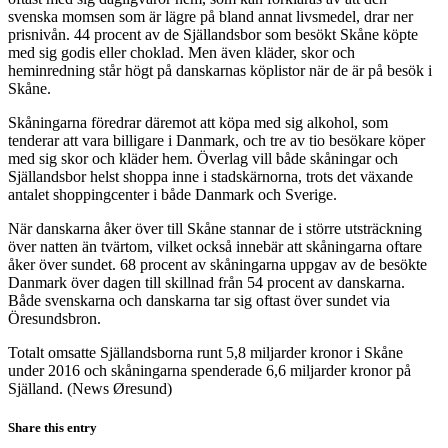
svenska momsen som är lägre på bland annat livsmedel, drar ner
prisnivån. 44 procent av de Själlandsbor som besökt Skåne köpte
med sig godis eller choklad. Men även kläder, skor och
heminredning står högt på danskarnas köplistor när de är på besök i
Skåne.
Skåningarna föredrar däremot att köpa med sig alkohol, som
tenderar att vara billigare i Danmark, och tre av tio besökare köper
med sig skor och kläder hem. Överlag vill både skåningar och
Själlandsbor helst shoppa inne i stadskärnorna, trots det växande
antalet shoppingcenter i både Danmark och Sverige.
När danskarna åker över till Skåne stannar de i större utsträckning
över natten än tvärtom, vilket också innebär att skåningarna oftare
åker över sundet. 68 procent av skåningarna uppgav av de besökte
Danmark över dagen till skillnad från 54 procent av danskarna.
Både svenskarna och danskarna tar sig oftast över sundet via
Öresundsbron.
Totalt omsatte Själlandsborna runt 5,8 miljarder kronor i Skåne
under 2016 och skåningarna spenderade 6,6 miljarder kronor på
Själland. (News Øresund)
Share this entry