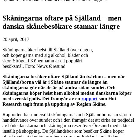
Skåningarna oftare på Själland – men
danska skånebesökare stannar längre
20 april, 2017
Skåningarna åker helst till Själland över dagen,
och köper gärna med sig alkohol, kläder och
skor. Ströget i Köpenhamn är ett populärt
besöksmål. Foto: News Øresund
Skåningarna besöker oftare Själland än tvärtom – men när
Själlandsborna väl är i Skåne stannar de längre än
skåningarna gör när de är på andra sidan sundet. Och
skåningarna köper helst hem alkohol medan danskarna köper
med svenskt godis. Det framgår av en
rapport
som Hui
Research tagit fram på uppdrag av Region Skåne.
Rapporten har undersökt skåningarnas och Själlandbornas res- och
handelsvanor över sundet och i den framgår det att cirka en tredjedel
av både danskarna och skåningarna reser över Öresund med siktet
inställt på shopping. De Själlandsbor som besöker Skåne köper
oftast med sig dagligvaror hem, som kan förklaras av att den