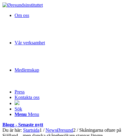
Om oss
Vår verksamhet
Medlemskap
Press
Kontakta oss
Sök
Menu
Menu
Blogg - Senaste nytt
Du är här:
Startsida
1
/
NewsØresund
2
/
Skåningarna oftare på
Själland – men danska skånebesökare stannar längre...