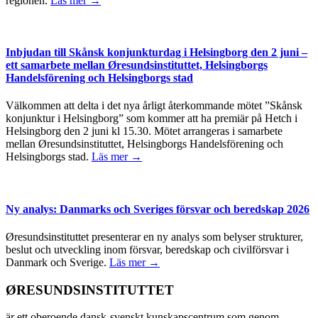
regionen.
Läs mer →
Inbjudan till Skånsk konjunkturdag i Helsingborg den 2 juni –
ett samarbete mellan Øresundsinstituttet, Helsingborgs
Handelsförening och Helsingborgs stad
Välkommen att delta i det nya årligt återkommande mötet ”Skånsk
konjunktur i Helsingborg” som kommer att ha premiär på Hetch i
Helsingborg den 2 juni kl 15.30. Mötet arrangeras i samarbete
mellan Øresundsinstituttet, Helsingborgs Handelsförening och
Helsingborgs stad.
Läs mer →
Ny analys: Danmarks och Sveriges försvar och beredskap 2026
Øresundsinstituttet presenterar en ny analys som belyser strukturer,
beslut och utveckling inom försvar, beredskap och civilförsvar i
Danmark och Sverige.
Läs mer →
ØRESUNDSINSTITUTTET
är ett oberoende dansk-svenskt kunskapscentrum som genom