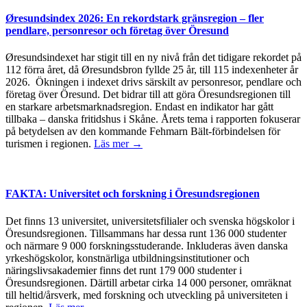
Øresundsindex 2026: En rekordstark gränsregion – fler
pendlare, personresor och företag över Öresund
Øresundsindexet har stigit till en ny nivå från det tidigare rekordet på
112 förra året, då Øresundsbron fyllde 25 år, till 115 indexenheter år
2026. Ökningen i indexet drivs särskilt av personresor, pendlare och
företag över Öresund. Det bidrar till att göra Öresundsregionen till
en starkare arbetsmarknadsregion. Endast en indikator har gått
tillbaka – danska fritidshus i Skåne. Årets tema i rapporten fokuserar
på betydelsen av den kommande Fehmarn Bält-förbindelsen för
turismen i regionen.
Läs mer →
FAKTA: Universitet och forskning i Öresundsregionen
Det finns 13 universitet, universitetsfilialer och svenska högskolor i
Öresundsregionen. Tillsammans har dessa runt 136 000 studenter
och närmare 9 000 forskningsstuderande. Inkluderas även danska
yrkeshögskolor, konstnärliga utbildningsinstitutioner och
näringslivsakademier finns det runt 179 000 studenter i
Öresundsregionen. Därtill arbetar cirka 14 000 personer, omräknat
till heltid/årsverk, med forskning och utveckling på universiteten i