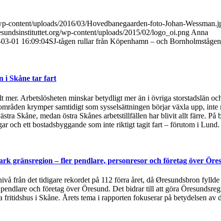
g/wp-content/uploads/2016/03/Hovedbanegaarden-foto-Johan-Wessman.j
sundsinstituttet.org/wp-content/uploads/2015/02/logo_oi.png
Anna
-03-01 16:09:04
SJ-tågen rullar från Köpenhamn – och Bornholmstågen 
i Skåne tar fart
t mer. Arbetslösheten minskar betydligt mer än i övriga storstadslän och
områden krymper samtidigt som sysselsättningen börjar växla upp, inte 
ästra Skåne, medan östra Skånes arbetstillfällen har blivit allt färre.
 och ett bostadsbyggande som inte riktigt tagit fart – förutom i Lund
rk gränsregion – fler pendlare, personresor och företag över Öre
 nivå från det tidigare rekordet på 112 förra året, då Øresundsbron fylld
, pendlare och företag över Öresund. Det bidrar till att göra Öresundsre
ska fritidshus i Skåne. Årets tema i rapporten fokuserar på betydelsen