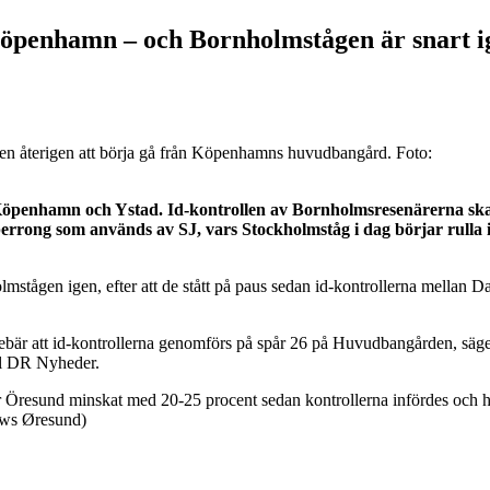
Köpenhamn – och Bornholmstågen är snart 
 återigen att börja gå från Köpenhamns huvudbangård. Foto:
Köpenhamn och Ystad. Id-kontrollen av Bornholmsresenärerna sk
rong som används av SJ, vars Stockholmståg i dag börjar rulla 
tågen igen, efter att de stått på paus sedan id-kontrollerna mellan 
nnebär att id-kontrollerna genomförs på spår 26 på Huvudbangården, sä
ll DR Nyheder.
er Öresund minskat med 20-25 procent sedan kontrollerna infördes och 
ews Øresund)