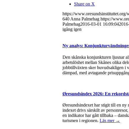
Share on X
https://www.oresundsinstituttet.or
640
Anna Palmehag
https://www.ore
Palmehag
2016-03-01 16:09:04
2016
igång igen
Ny analys: Konjunkturvändningen 
Den skånska konjunkturen ljusnar all
arbetslöshet mellan Skånes olika del
jobbtillväxten sker huvudsakligen i v
dämpad, med avtagande prisuppgångar
Øresundsindex 2026: En rekordsta
Øresundsindexet har stigit till en ny
indexet drivs särskilt av personresor
en indikator har gått tillbaka – dan
turismen i regionen.
Läs mer →