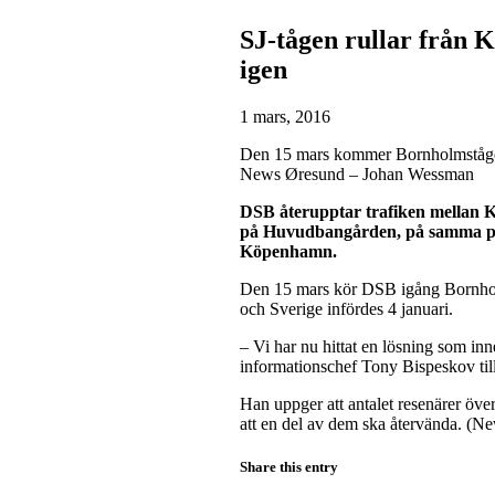
SJ-tågen rullar från 
igen
1 mars, 2016
Den 15 mars kommer Bornholmstågen
News Øresund – Johan Wessman
DSB återupptar trafiken mellan 
på Huvudbangården, på samma per
Köpenhamn.
Den 15 mars kör DSB igång Bornholms
och Sverige infördes 4 januari.
– Vi har nu hittat en lösning som i
informationschef Tony Bispeskov ti
Han uppger att antalet resenärer öv
att en del av dem ska återvända. (N
Share this entry