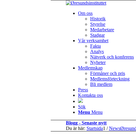
Om oss
Historik
Styrelse
Medarbetare
Stadgar
Vår verksamhet
Fakta
Analys
Nätverk och konferens
Nyheter
Medlemskap
Förmåner och pris
Medlemsförteckning
Bli medlem
Press
Kontakta oss
Sök
Menu
Menu
Blogg - Senaste nytt
Du är här:
Startsida
1
/
NewsØresun