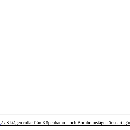
d
2
/
SJ-tågen rullar från Köpenhamn – och Bornholmstågen är snart igån