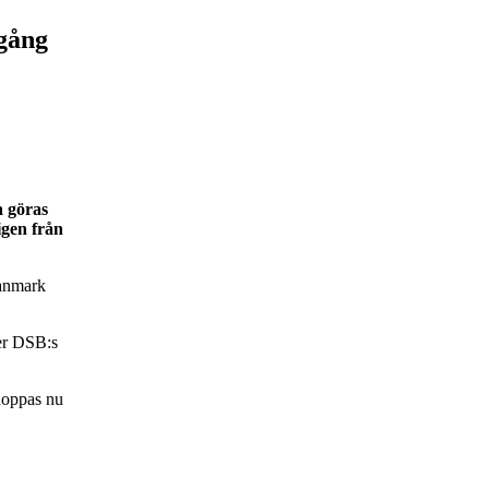
igång
a göras
igen från
Danmark
ger DSB:s
hoppas nu