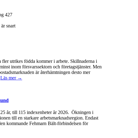
pg
427
är snart
 fler utrikes födda kommer i arbete. Skillnaderna i
minst inom försvarssektorn och företagstjänster. Men
 På bostadsmarknaden är återhämtningen desto mer
.
Läs mer →
sund
e 25 år, till 115 indexenheter år 2026. Ökningen i
gionen till en starkare arbetsmarknadsregion. Endast
 av den kommande Fehmarn Bält-förbindelsen för