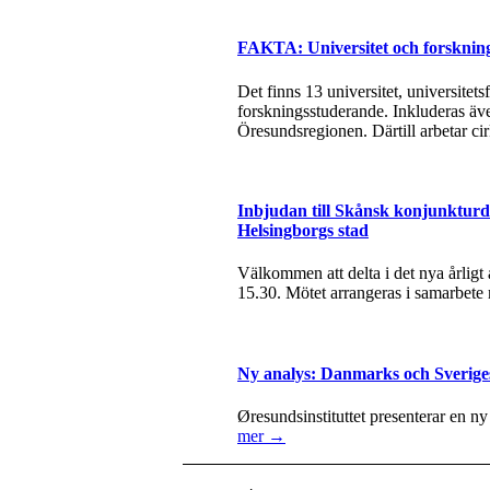
FAKTA: Universitet och forsknin
Det finns 13 universitet, universite
forskningsstuderande. Inkluderas äve
Öresundsregionen. Därtill arbetar ci
Inbjudan till Skånsk konjunkturda
Helsingborgs stad
Välkommen att delta i det nya årlig
15.30. Mötet arrangeras i samarbete
Ny analys: Danmarks och Sverige
Øresundsinstituttet presenterar en n
mer →