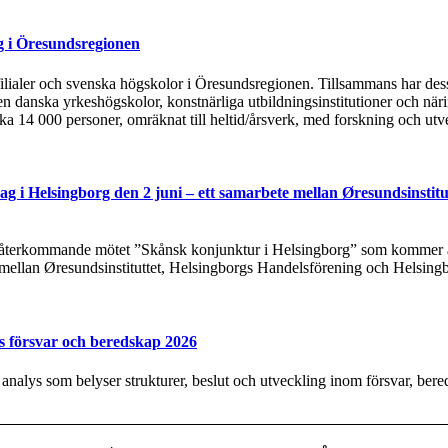
g i Öresundsregionen
tsfilialer och svenska högskolor i Öresundsregionen. Tillsammans har de
n danska yrkeshögskolor, konstnärliga utbildningsinstitutioner och näri
rka 14 000 personer, omräknat till heltid/årsverk, med forskning och utv
g i Helsingborg den 2 juni – ett samarbete mellan Øresundsinstitu
t återkommande mötet ”Skånsk konjunktur i Helsingborg” som kommer at
 mellan Øresundsinstituttet, Helsingborgs Handelsförening och Helsing
s försvar och beredskap 2026
y analys som belyser strukturer, beslut och utveckling inom försvar, be