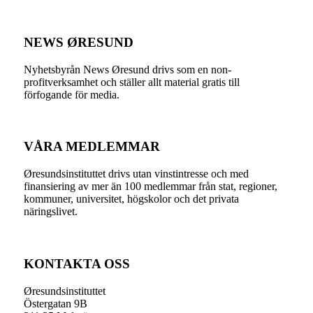
NEWS ØRESUND
Nyhetsbyrån News Øresund drivs som en non-
profitverksamhet och ställer allt material gratis till
förfogande för media.
VÅRA MEDLEMMAR
Øresundsinstituttet drivs utan vinst­intresse och med
finansiering av mer än 100 medlemmar från stat, regioner,
kommuner, universitet, högskolor och det privata
näringslivet.
KONTAKTA OSS
Øresundsinstituttet
Östergatan 9B