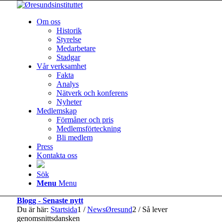
Om oss
Historik
Styrelse
Medarbetare
Stadgar
Vår verksamhet
Fakta
Analys
Nätverk och konferens
Nyheter
Medlemskap
Förmåner och pris
Medlemsförteckning
Bli medlem
Press
Kontakta oss
Sök
Menu
Menu
Blogg - Senaste nytt
Du är här:
Startsida
1
/
NewsØresund
2
/
Så lever
genomsnittsdansken