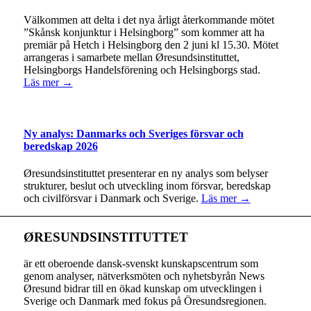
Välkommen att delta i det nya årligt återkommande mötet
”Skånsk konjunktur i Helsingborg” som kommer att ha
premiär på Hetch i Helsingborg den 2 juni kl 15.30. Mötet
arrangeras i samarbete mellan Øresundsinstituttet,
Helsingborgs Handelsförening och Helsingborgs stad.
Läs mer →
Ny analys: Danmarks och Sveriges försvar och
beredskap 2026
Øresundsinstituttet presenterar en ny analys som belyser
strukturer, beslut och utveckling inom försvar, beredskap
och civilförsvar i Danmark och Sverige.
Läs mer →
ØRESUNDSINSTITUTTET
är ett oberoende dansk-svenskt kunskapscentrum som
genom analyser, nätverksmöten och nyhetsbyrån News
Øresund bidrar till en ökad kunskap om utvecklingen i
Sverige och Danmark med fokus på Öresundsregionen.