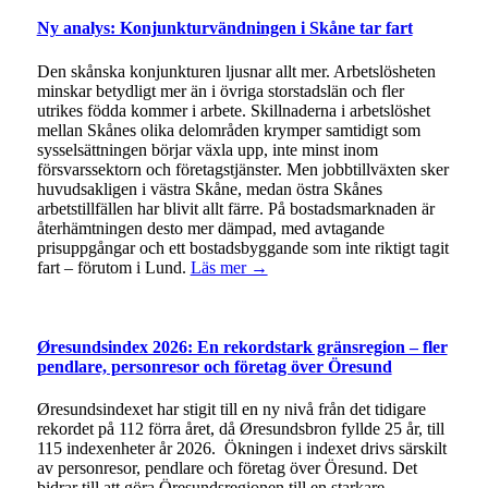
Ny analys: Konjunkturvändningen i Skåne tar fart
Den skånska konjunkturen ljusnar allt mer. Arbetslösheten
minskar betydligt mer än i övriga storstadslän och fler
utrikes födda kommer i arbete. Skillnaderna i arbetslöshet
mellan Skånes olika delområden krymper samtidigt som
sysselsättningen börjar växla upp, inte minst inom
försvarssektorn och företagstjänster. Men jobbtillväxten sker
huvudsakligen i västra Skåne, medan östra Skånes
arbetstillfällen har blivit allt färre. På bostadsmarknaden är
återhämtningen desto mer dämpad, med avtagande
prisuppgångar och ett bostadsbyggande som inte riktigt tagit
fart – förutom i Lund.
Läs mer →
Øresundsindex 2026: En rekordstark gränsregion – fler
pendlare, personresor och företag över Öresund
Øresundsindexet har stigit till en ny nivå från det tidigare
rekordet på 112 förra året, då Øresundsbron fyllde 25 år, till
115 indexenheter år 2026. Ökningen i indexet drivs särskilt
av personresor, pendlare och företag över Öresund. Det
bidrar till att göra Öresundsregionen till en starkare