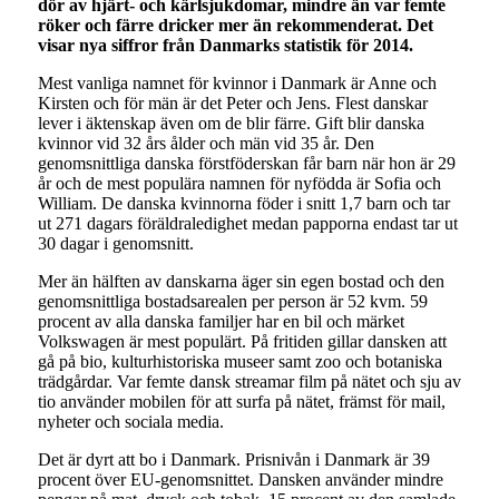
dör av hjärt- och kärlsjukdomar, mindre än var femte
röker och färre dricker mer än rekommenderat. Det
visar nya siffror från Danmarks statistik för 2014.
Mest vanliga namnet för kvinnor i Danmark är Anne och
Kirsten och för män är det Peter och Jens. Flest danskar
lever i äktenskap även om de blir färre. Gift blir danska
kvinnor vid 32 års ålder och män vid 35 år. Den
genomsnittliga danska förstföderskan får barn när hon är 29
år och de mest populära namnen för nyfödda är Sofia och
William. De danska kvinnorna föder i snitt 1,7 barn och tar
ut 271 dagars föräldraledighet medan papporna endast tar ut
30 dagar i genomsnitt.
Mer än hälften av danskarna äger sin egen bostad och den
genomsnittliga bostadsarealen per person är 52 kvm. 59
procent av alla danska familjer har en bil och märket
Volkswagen är mest populärt. På fritiden gillar dansken att
gå på bio, kulturhistoriska museer samt zoo och botaniska
trädgårdar. Var femte dansk streamar film på nätet och sju av
tio använder mobilen för att surfa på nätet, främst för mail,
nyheter och sociala media.
Det är dyrt att bo i Danmark. Prisnivån i Danmark är 39
procent över EU-genomsnittet. Dansken använder mindre