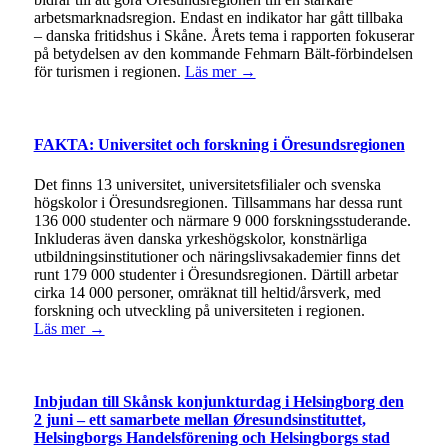
arbetsmarknadsregion. Endast en indikator har gått tillbaka
– danska fritidshus i Skåne. Årets tema i rapporten fokuserar
på betydelsen av den kommande Fehmarn Bält-förbindelsen
för turismen i regionen.
Läs mer →
FAKTA: Universitet och forskning i Öresundsregionen
Det finns 13 universitet, universitetsfilialer och svenska
högskolor i Öresundsregionen. Tillsammans har dessa runt
136 000 studenter och närmare 9 000 forskningsstuderande.
Inkluderas även danska yrkeshögskolor, konstnärliga
utbildningsinstitutioner och näringslivsakademier finns det
runt 179 000 studenter i Öresundsregionen. Därtill arbetar
cirka 14 000 personer, omräknat till heltid/årsverk, med
forskning och utveckling på universiteten i regionen.
Läs mer →
Inbjudan till Skånsk konjunkturdag i Helsingborg den
2 juni – ett samarbete mellan Øresundsinstituttet,
Helsingborgs Handelsförening och Helsingborgs stad