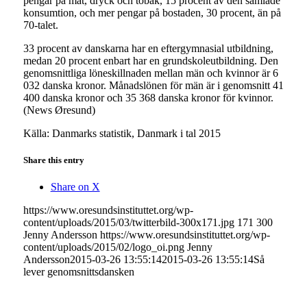
pengar på mat, dryck och tobak, 15 procent av den samlade
konsumtion, och mer pengar på bostaden, 30 procent, än på
70-talet.
33 procent av danskarna har en eftergymnasial utbildning,
medan 20 procent enbart har en grundskoleutbildning. Den
genomsnittliga löneskillnaden mellan män och kvinnor är 6
032 danska kronor. Månadslönen för män är i genomsnitt 41
400 danska kronor och 35 368 danska kronor för kvinnor.
(News Øresund)
Källa: Danmarks statistik, Danmark i tal 2015
Share this entry
Share on X
https://www.oresundsinstituttet.org/wp-
content/uploads/2015/03/twitterbild-300x171.jpg
171
300
Jenny Andersson
https://www.oresundsinstituttet.org/wp-
content/uploads/2015/02/logo_oi.png
Jenny
Andersson
2015-03-26 13:55:14
2015-03-26 13:55:14
Så
lever genomsnittsdansken