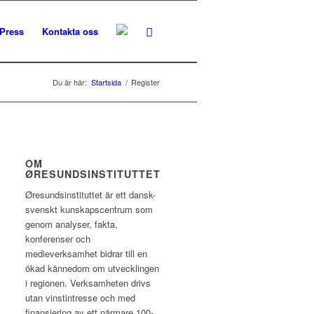
Press
Kontakta oss
Du är här:
Startsida
/
Register
OM
ØRESUNDSINSTITUTTET
Øresundsinstituttet är ett dansk-
svenskt kunskapscentrum som
genom analyser, fakta,
konferenser och
medieverksamhet bidrar till en
ökad kännedom om utvecklingen
i regionen. Verksamheten drivs
utan vinstintresse och med
finansiering av ett närmare 100-