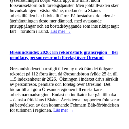
sysselsättningen börjar växla upp, inte minst inom
försvarssektorn och företagstjänster. Men jobbtillväxten sker
huvudsakligen i västra Skåne, medan östra Skånes
arbetstillfällen har blivit allt färre. På bostadsmarknaden är
återhämtningen desto mer dämpad, med avtagande
prisuppgångar och ett bostadsbyggande som inte riktigt tagit
fart – förutom i Lund.
Läs mer →
Øresundsindex 2026: En rekordstark gränsregion – fler
pendlare, personresor och företag över Öresund
Øresundsindexet har stigit till en ny nivå från det tidigare
rekordet på 112 förra året, då Øresundsbron fyllde 25 år, till
115 indexenheter år 2026. Ökningen i indexet drivs särskilt
av personresor, pendlare och företag över Öresund. Det
bidrar till att göra Öresundsregionen till en starkare
arbetsmarknadsregion. Endast en indikator har gått tillbaka
– danska fritidshus i Skåne. Årets tema i rapporten fokuserar
på betydelsen av den kommande Fehmarn Bält-förbindelsen
för turismen i regionen.
Läs mer →