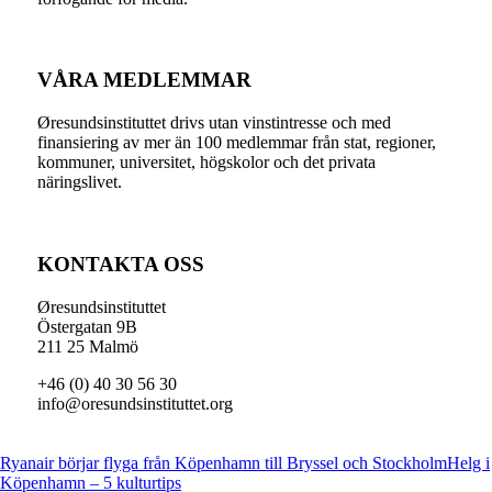
VÅRA MEDLEMMAR
Øresundsinstituttet drivs utan vinst­intresse och med
finansiering av mer än 100 medlemmar från stat, regioner,
kommuner, universitet, högskolor och det privata
näringslivet.
KONTAKTA OSS
Øresundsinstituttet
Östergatan 9B
211 25 Malmö
+46 (0) 40 30 56 30
info@oresundsinstituttet.org
Ryanair börjar flyga från Köpenhamn till Bryssel och Stockholm
Helg i
Köpenhamn – 5 kulturtips