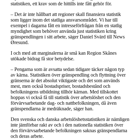
statistiken, ett krav som de hittills inte fått gehör för.
– Det är inte hållbart att regioner skall finansiera statistik
som ligger inom det statliga ansvarsområdet. Vi har till
exempel i dagarna fått en intresseförfrågan från en statlig
myndighet som behöver använda just statistiken kring
gränspendlingen i sitt arbete, säger Daniel Svärd till News
Øresund.
I och med att marginalerna är små kan Region Skånes
utökade bidrag få stor betydelse.
– Pengarna som är avsatta sedan tidigare täcker någon typ
av kärna. Statistiken över gränspendling och flyttning över
gränserna är det absolut viktigaste och det som används
mest, men också bostadspriser, bostadsbestånd och
befolkningens utbildning tillhör kärnan. Med tillskottet
hoppas vi också få till statistik över arbetslöshet och den
förvärvsarbetande dag- och nattbefolkningen, då även
gränspendlarna är medräknade, säger han.
Den svenska och danska arbetslöshetsstatistiken är nämligen
inte jämförbar rakt av och i den nationella statistiken över
den förvärvsarbetande befolkningen saknas gränspendlarna
och deras arbete.