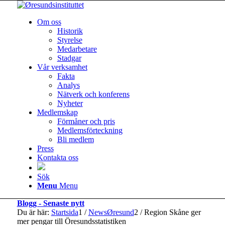
Om oss
Historik
Styrelse
Medarbetare
Stadgar
Vår verksamhet
Fakta
Analys
Nätverk och konferens
Nyheter
Medlemskap
Förmåner och pris
Medlemsförteckning
Bli medlem
Press
Kontakta oss
Sök
Menu
Menu
Blogg - Senaste nytt
Du är här:
Startsida
1
/
NewsØresund
2
/
Region Skåne ger
mer pengar till Öresundsstatistiken