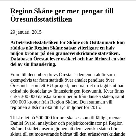
Region Skåne ger mer pengar till
Öresundsstatistiken
29 januari, 2015
Arbetslöshetsstatistiken för Skåne och Östdanmark kan
räddas när Region Skåne satsar ytterligare en halv
miljon kronor på den gränsöverskridande statistiken.
Databasen Örestat lever osäkert och har förlorat en stor
del av sin finansiering.
Fram till december drevs Örestat – den enda aktör som
exempelvis tar fram statistik över antalet pendlare över
Öresund – som ett EU-projekt, men när det nu tagit slut har
också nio tiondelar av finansieringen försvunnit. Kvar finns
cirka 300 000 danska kronor per år från danska staten, samt
900 000 kronor från Region Skåne. Den summan vill
regionen alltså nu öka till 1,4 miljoner för 2015.
Tillskottet på 500 000 kronor ska ses som tillfälligt, menar
Daniel Svärd, analytiker och projektkoordinator på Region
Skåne. I stället anser regionen att den svenska staten bör
skjuta till ett motsvarande bidrag till den gränsöverskridande