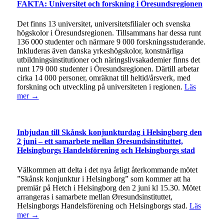
FAKTA: Universitet och forskning i Öresundsregionen
Det finns 13 universitet, universitetsfilialer och svenska
högskolor i Öresundsregionen. Tillsammans har dessa runt
136 000 studenter och närmare 9 000 forskningsstuderande.
Inkluderas även danska yrkeshögskolor, konstnärliga
utbildningsinstitutioner och näringslivsakademier finns det
runt 179 000 studenter i Öresundsregionen. Därtill arbetar
cirka 14 000 personer, omräknat till heltid/årsverk, med
forskning och utveckling på universiteten i regionen.
Läs
mer →
Inbjudan till Skånsk konjunkturdag i Helsingborg den
2 juni – ett samarbete mellan Øresundsinstituttet,
Helsingborgs Handelsförening och Helsingborgs stad
Välkommen att delta i det nya årligt återkommande mötet
”Skånsk konjunktur i Helsingborg” som kommer att ha
premiär på Hetch i Helsingborg den 2 juni kl 15.30. Mötet
arrangeras i samarbete mellan Øresundsinstituttet,
Helsingborgs Handelsförening och Helsingborgs stad.
Läs
mer →