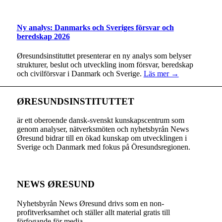
Ny analys: Danmarks och Sveriges försvar och
beredskap 2026
Øresundsinstituttet presenterar en ny analys som belyser
strukturer, beslut och utveckling inom försvar, beredskap
och civilförsvar i Danmark och Sverige.
Läs mer →
ØRESUNDSINSTITUTTET
är ett oberoende dansk-svenskt kunskapscentrum som
genom analyser, nätverksmöten och nyhetsbyrån News
Øresund bidrar till en ökad kunskap om utvecklingen i
Sverige och Danmark med fokus på Öresundsregionen.
NEWS ØRESUND
Nyhetsbyrån News Øresund drivs som en non-
profitverksamhet och ställer allt material gratis till
förfogande för media.