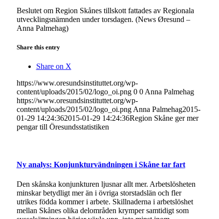
Beslutet om Region Skånes tillskott fattades av Regionala
utvecklingsnämnden under torsdagen. (News Øresund –
Anna Palmehag)
Share this entry
Share on X
https://www.oresundsinstituttet.org/wp-
content/uploads/2015/02/logo_oi.png
0
0
Anna Palmehag
https://www.oresundsinstituttet.org/wp-
content/uploads/2015/02/logo_oi.png
Anna Palmehag
2015-
01-29 14:24:36
2015-01-29 14:24:36
Region Skåne ger mer
pengar till Öresundsstatistiken
Ny analys: Konjunkturvändningen i Skåne tar fart
Den skånska konjunkturen ljusnar allt mer. Arbetslösheten
minskar betydligt mer än i övriga storstadslän och fler
utrikes födda kommer i arbete. Skillnaderna i arbetslöshet
mellan Skånes olika delområden krymper samtidigt som