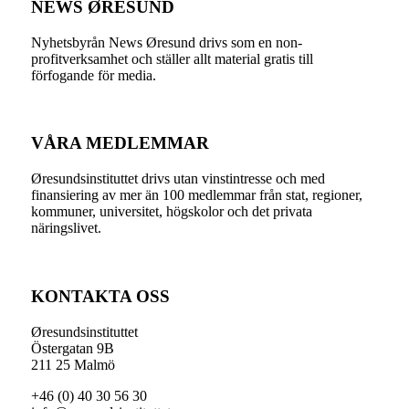
NEWS ØRESUND
Nyhetsbyrån News Øresund drivs som en non-
profitverksamhet och ställer allt material gratis till
förfogande för media.
VÅRA MEDLEMMAR
Øresundsinstituttet drivs utan vinst­intresse och med
finansiering av mer än 100 medlemmar från stat, regioner,
kommuner, universitet, högskolor och det privata
näringslivet.
KONTAKTA OSS
Øresundsinstituttet
Östergatan 9B
211 25 Malmö
+46 (0) 40 30 56 30