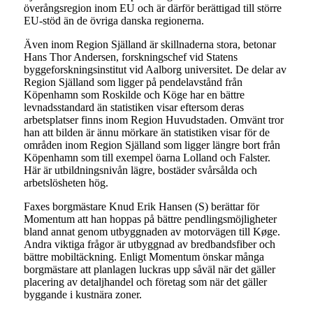
överångsregion inom EU och är därför berättigad till större
EU-stöd än de övriga danska regionerna.
Även inom Region Själland är skillnaderna stora, betonar
Hans Thor Andersen, forskningschef vid Statens
byggeforskningsinstitut vid Aalborg universitet. De delar av
Region Själland som ligger på pendelavstånd från
Köpenhamn som Roskilde och Köge har en bättre
levnadsstandard än statistiken visar eftersom deras
arbetsplatser finns inom Region Huvudstaden. Omvänt tror
han att bilden är ännu mörkare än statistiken visar för de
områden inom Region Själland som ligger längre bort från
Köpenhamn som till exempel öarna Lolland och Falster.
Här är utbildningsnivån lägre, bostäder svårsålda och
arbetslösheten hög.
Faxes borgmästare Knud Erik Hansen (S) berättar för
Momentum att han hoppas på bättre pendlingsmöjligheter
bland annat genom utbyggnaden av motorvägen till Køge.
Andra viktiga frågor är utbyggnad av bredbandsfiber och
bättre mobiltäckning. Enligt Momentum önskar många
borgmästare att planlagen luckras upp såväl när det gäller
placering av detaljhandel och företag som när det gäller
byggande i kustnära zoner.