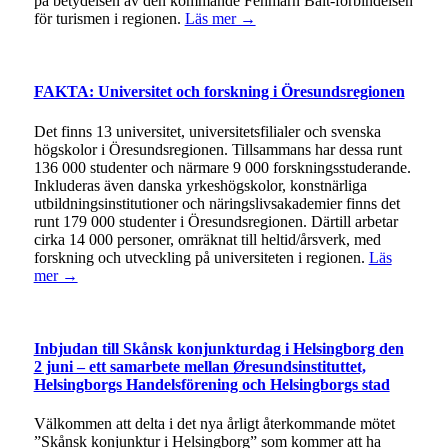
på betydelsen av den kommande Fehmarn Bält-förbindelsen
för turismen i regionen.
Läs mer →
FAKTA: Universitet och forskning i Öresundsregionen
Det finns 13 universitet, universitetsfilialer och svenska
högskolor i Öresundsregionen. Tillsammans har dessa runt
136 000 studenter och närmare 9 000 forskningsstuderande.
Inkluderas även danska yrkeshögskolor, konstnärliga
utbildningsinstitutioner och näringslivsakademier finns det
runt 179 000 studenter i Öresundsregionen. Därtill arbetar
cirka 14 000 personer, omräknat till heltid/årsverk, med
forskning och utveckling på universiteten i regionen.
Läs
mer →
Inbjudan till Skånsk konjunkturdag i Helsingborg den
2 juni – ett samarbete mellan Øresundsinstituttet,
Helsingborgs Handelsförening och Helsingborgs stad
Välkommen att delta i det nya årligt återkommande mötet
”Skånsk konjunktur i Helsingborg” som kommer att ha