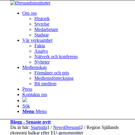
Om oss
Historik
Styrelse
Medarbetare
Stadgar
Vår verksamhet
Fakta
Analys
Nätverk och konferens
Nyheter
Medlemskap
Förmåner och pris
Medlemsförteckning
Bli medlem
Press
Kontakta oss
Sök
Menu
Menu
Blogg - Senaste nytt
Du är här:
Startsida
1
/
NewsØresund
2
/
Region Själlands
ekonomi halkar efter EU-genomsnittet