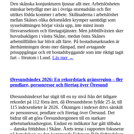
Den skånska konjunkturen ljusnar allt mer. Arbetslösheten
minskar betydligt mer än i övriga storstadslän och fler
utrikes födda kommer i arbete. Skillnaderna i arbetslöshet
mellan Skånes olika delområden krymper samtidigt som
sysselsättningen börjar växla upp, inte minst inom
försvarssektorn och företagstjänster. Men jobbtillväxten sker
huvudsakligen i västra Skåne, medan östra Skånes
arbetstillfällen har blivit allt färre. På bostadsmarknaden är
återhämtningen desto mer dämpad, med avtagande
prisuppgångar och ett bostadsbyggande som inte riktigt tagit
fart – förutom i Lund.
Läs mer →
Øresundsindex 2026: En rekordstark gränsregion – fler
pendlare, personresor och företag över Öresund
Øresundsindexet har stigit till en ny nivå från det tidigare
rekordet på 112 förra året, då Øresundsbron fyllde 25 år, till
115 indexenheter år 2026. Ökningen i indexet drivs särskilt
av personresor, pendlare och företag över Öresund. Det
bidrar till att göra Öresundsregionen till en starkare
arbetsmarknadsregion. Endast en indikator har gått tillbaka
– danska fritidshus i Skåne. Årets tema i rapporten fokuserar