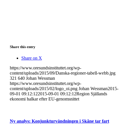
Share this entry
Share on X
https://www.oresundsinstituttet.org/wp-
content/uploads/2015/09/Danska-regioner-tabell-webb.jpg
321
640
Johan Wessman
https://www.oresundsinstituttet.org/wp-
content/uploads/2015/02/logo_oi.png
Johan Wessman
2015-
09-01 09:12:12
2015-09-01 09:12:12
Region Själlands
ekonomi halkar efter EU-genomsnittet
Ny analys: Konjunkturvändningen i Skåne tar fart