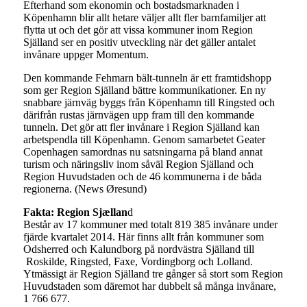
Efterhand som ekonomin och bostadsmarknaden i
Köpenhamn blir allt hetare väljer allt fler barnfamiljer att
flytta ut och det gör att vissa kommuner inom Region
Själland ser en positiv utveckling när det gäller antalet
invånare uppger Momentum.
Den kommande Fehmarn bält-tunneln är ett framtidshopp
som ger Region Själland bättre kommunikationer. En ny
snabbare järnväg byggs från Köpenhamn till Ringsted och
därifrån rustas järnvägen upp fram till den kommande
tunneln. Det gör att fler invånare i Region Själland kan
arbetspendla till Köpenhamn. Genom samarbetet Geater
Copenhagen samordnas nu satsningarna på bland annat
turism och näringsliv inom såväl Region Själland och
Region Huvudstaden och de 46 kommunerna i de båda
regionerna. (News Øresund)
Fakta: Region Sjællan
d
Består av 17 kommuner med totalt 819 385 invånare under
fjärde kvartalet 2014. Här finns allt från kommuner som
Odsherred och Kalundborg på nordvästra Själland till
Roskilde, Ringsted, Faxe, Vordingborg och Lolland.
Ytmässigt är Region Själland tre gånger så stort som Region
Huvudstaden som däremot har dubbelt så många invånare,
1 766 677.