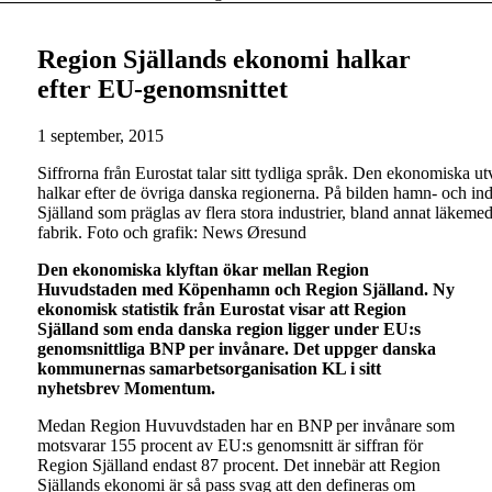
Region Själlands ekonomi halkar
efter EU-genomsnittet
1 september, 2015
Siffrorna från Eurostat talar sitt tydliga språk. Den ekonomiska 
halkar efter de övriga danska regionerna. På bilden hamn- och in
Själland som präglas av flera stora industrier, bland annat läkem
fabrik. Foto och grafik: News Øresund
Den ekonomiska klyftan ökar mellan Region
Huvudstaden med Köpenhamn och Region Själland. Ny
ekonomisk statistik från Eurostat visar att Region
Själland som enda danska region ligger under EU:s
genomsnittliga BNP per invånare. Det uppger danska
kommunernas samarbetsorganisation KL i sitt
nyhetsbrev Momentum.
Medan Region Huvuvdstaden har en BNP per invånare som
motsvarar 155 procent av EU:s genomsnitt är siffran för
Region Själland endast 87 procent. Det innebär att Region
Själlands ekonomi är så pass svag att den defineras om