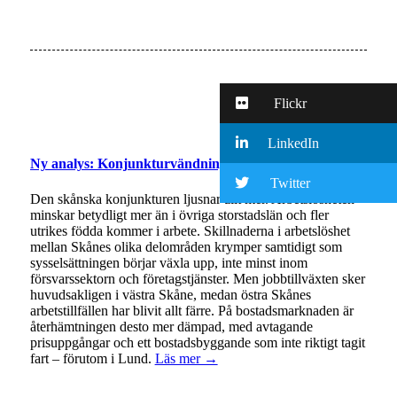
Flickr
LinkedIn
Ny analys: Konjunkturvändningen i Skåne tar fart
Twitter
Den skånska konjunkturen ljusnar allt mer. Arbetslösheten
minskar betydligt mer än i övriga storstadslän och fler
utrikes födda kommer i arbete. Skillnaderna i arbetslöshet
mellan Skånes olika delområden krymper samtidigt som
sysselsättningen börjar växla upp, inte minst inom
försvarssektorn och företagstjänster. Men jobbtillväxten sker
huvudsakligen i västra Skåne, medan östra Skånes
arbetstillfällen har blivit allt färre. På bostadsmarknaden är
återhämtningen desto mer dämpad, med avtagande
prisuppgångar och ett bostadsbyggande som inte riktigt tagit
fart – förutom i Lund.
Läs mer →