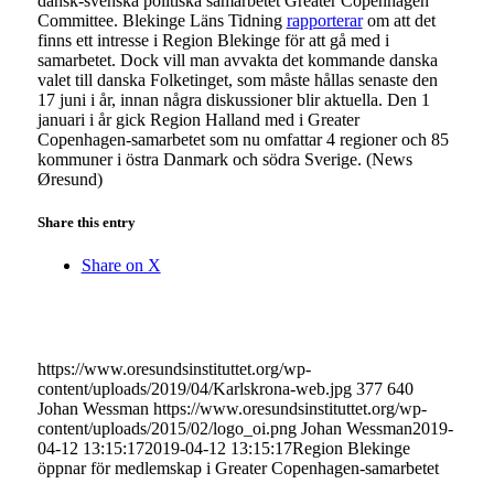
dansk-svenska politiska samarbetet Greater Copenhagen
Committee. Blekinge Läns Tidning
rapporterar
om att det
finns ett intresse i Region Blekinge för att gå med i
samarbetet. Dock vill man avvakta det kommande danska
valet till danska Folketinget, som måste hållas senaste den
17 juni i år, innan några diskussioner blir aktuella. Den 1
januari i år gick Region Halland med i Greater
Copenhagen-samarbetet som nu omfattar 4 regioner och 85
kommuner i östra Danmark och södra Sverige. (News
Øresund)
Share this entry
Share on X
https://www.oresundsinstituttet.org/wp-
content/uploads/2019/04/Karlskrona-web.jpg
377
640
Johan Wessman
https://www.oresundsinstituttet.org/wp-
content/uploads/2015/02/logo_oi.png
Johan Wessman
2019-
04-12 13:15:17
2019-04-12 13:15:17
Region Blekinge
öppnar för medlemskap i Greater Copenhagen-samarbetet