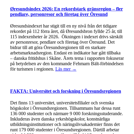
Øresundsindex 2026: En rekordstark gränsregion – fler
pendlare, personresor och företag över Öresund
Øresundsindexet har stigit till en ny nivå från det tidigare
rekordet på 112 förra året, då Øresundsbron fyllde 25 år, till
115 indexenheter år 2026. Ökningen i indexet drivs särskilt
av personresor, pendlare och företag över Öresund. Det
bidrar till att göra Öresundsregionen till en starkare
arbetsmarknadsregion. Endast en indikator har gått tillbaka
– danska fritidshus i Skåne. Årets tema i rapporten fokuserar
på betydelsen av den kommande Fehmarn Bält-förbindelsen
för turismen i regionen.
Läs mer →
FAKTA: Universitet och forskning i Öresundsregionen
Det finns 13 universitet, universitetsfilialer och svenska
högskolor i Öresundsregionen. Tillsammans har dessa runt
136 000 studenter och närmare 9 000 forskningsstuderande.
Inkluderas även danska yrkeshögskolor, konstnärliga
utbildningsinstitutioner och näringslivsakademier finns det
runt 179 000 studenter i Öresundsregionen. Därtill arbetar