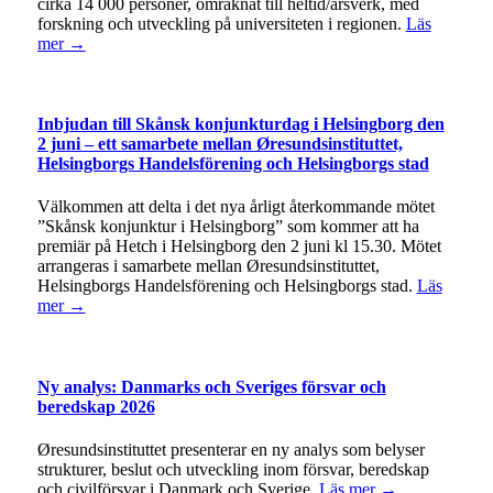
cirka 14 000 personer, omräknat till heltid/årsverk, med
forskning och utveckling på universiteten i regionen.
Läs
mer →
Inbjudan till Skånsk konjunkturdag i Helsingborg den
2 juni – ett samarbete mellan Øresundsinstituttet,
Helsingborgs Handelsförening och Helsingborgs stad
Välkommen att delta i det nya årligt återkommande mötet
”Skånsk konjunktur i Helsingborg” som kommer att ha
premiär på Hetch i Helsingborg den 2 juni kl 15.30. Mötet
arrangeras i samarbete mellan Øresundsinstituttet,
Helsingborgs Handelsförening och Helsingborgs stad.
Läs
mer →
Ny analys: Danmarks och Sveriges försvar och
beredskap 2026
Øresundsinstituttet presenterar en ny analys som belyser
strukturer, beslut och utveckling inom försvar, beredskap
och civilförsvar i Danmark och Sverige.
Läs mer →