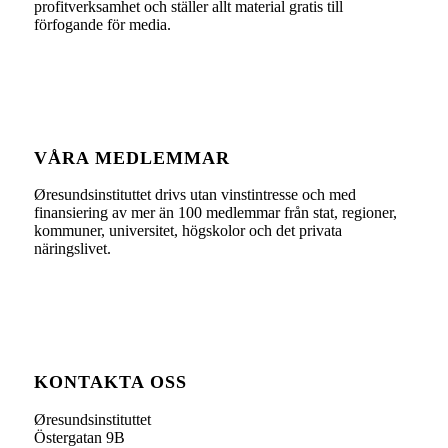
profitverksamhet och ställer allt material gratis till
förfogande för media.
VÅRA MEDLEMMAR
Øresundsinstituttet drivs utan vinst­intresse och med
finansiering av mer än 100 medlemmar från stat, regioner,
kommuner, universitet, högskolor och det privata
näringslivet.
KONTAKTA OSS
Øresundsinstituttet
Östergatan 9B