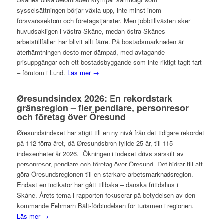
sysselsättningen börjar växla upp, inte minst inom
försvarssektorn och företagstjänster. Men jobbtillväxten sker
huvudsakligen i västra Skåne, medan östra Skånes
arbetstillfällen har blivit allt färre. På bostadsmarknaden är
återhämtningen desto mer dämpad, med avtagande
prisuppgångar och ett bostadsbyggande som inte riktigt tagit fart
– förutom i Lund.
Läs mer →
Øresundsindex 2026: En rekordstark
gränsregion – fler pendlare, personresor
och företag över Öresund
Øresundsindexet har stigit till en ny nivå från det tidigare rekordet
på 112 förra året, då Øresundsbron fyllde 25 år, till 115
indexenheter år 2026. Ökningen i indexet drivs särskilt av
personresor, pendlare och företag över Öresund. Det bidrar till att
göra Öresundsregionen till en starkare arbetsmarknadsregion.
Endast en indikator har gått tillbaka – danska fritidshus i
Skåne. Årets tema i rapporten fokuserar på betydelsen av den
kommande Fehmarn Bält-förbindelsen för turismen i regionen.
Läs mer →