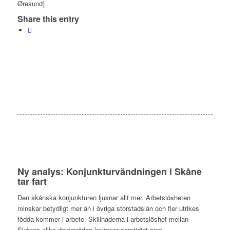
Øresund)
Share this entry
Ny analys: Konjunkturvändningen i Skåne
tar fart
Den skånska konjunkturen ljusnar allt mer. Arbetslösheten
minskar betydligt mer än i övriga storstadslän och fler utrikes
födda kommer i arbete. Skillnaderna i arbetslöshet mellan
Skånes olika delområden krymper samtidigt som