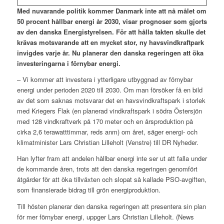
Med nuvarande politik kommer Danmark inte att nå målet om
50 procent hållbar energi år 2030, visar prognoser som gjorts
av den danska Energistyrelsen. För att hålla takten skulle det
krävas motsvarande att en mycket stor, ny havsvindkraftpark
invigdes varje år. Nu planerar den danska regeringen att öka
investeringarna i förnybar energi.
– Vi kommer att investera i ytterligare utbyggnad av förnybar
energi under perioden 2020 till 2030. Om man försöker få en bild
av det som saknas motsvarar det en havsvindkraftspark i storlek
med Kriegers Flak (en planerad vindkraftspark i södra Östersjön
med 128 vindkraftverk på 170 meter och en årsproduktion på
cirka 2,6 terawatttimmar, reds anm) om året, säger energi- och
klimatminister Lars Christian Lilleholt (Venstre) till DR Nyheder.
Han lyfter fram att andelen hållbar energi inte ser ut att falla under
de kommande åren, trots att den danska regeringen genomfört
åtgärder för att öka tillväxten och slopat så kallade PSO-avgiften,
som finansierade bidrag till grön energiproduktion.
Till hösten planerar den danska regeringen att presentera sin plan
för mer förnybar energi, uppger Lars Christian Lilleholt. (News