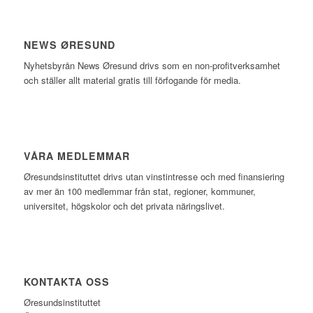
NEWS ØRESUND
Nyhetsbyrån News Øresund drivs som en non-profitverksamhet
och ställer allt material gratis till förfogande för media.
VÅRA MEDLEMMAR
Øresundsinstituttet drivs utan vinst­intresse och med finansiering
av mer än 100 medlemmar från stat, regioner, kommuner,
universitet, högskolor och det privata näringslivet.
KONTAKTA OSS
Øresundsinstituttet