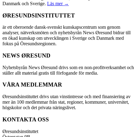
Danmark och Sverige.
Läs mer →
ØRESUNDSINSTITUTTET
är ett oberoende dansk-svenskt kunskapscentrum som genom
analyser, nätverksmöten och nyhetsbyrån News Øresund bidrar till
en ökad kunskap om utvecklingen i Sverige och Danmark med
fokus på Öresundsregionen.
NEWS ØRESUND
Nyhetsbyrån News Øresund drivs som en non-profitverksamhet och
ställer allt material gratis till förfogande för media.
VÅRA MEDLEMMAR
Øresundsinstituttet drivs utan vinst­intresse och med finansiering av
mer än 100 medlemmar från stat, regioner, kommuner, universitet,
högskolor och det privata näringslivet.
KONTAKTA OSS
Øresundsinstituttet
Östergatan 9B