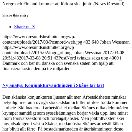
Norge och Finland kommer att förlora sina jobb. (News Øresund)
Share this entry
Share on X
https://www.oresundsinstituttet.org/wp-
content/uploads/2017/03/Postnord-web.jpg
433
640
Johan Wessman
https://www.oresundsinstituttet.org/wp-
content/uploads/2015/02/logo_oi.png
Johan Wessman
2017-03-08
20:51:43
2017-03-08 20:51:43
PostNord tvingas säga upp 4000 i
Danmark och ber nu danska och svenska staten om hjälp att
finansiera kostnaden på tre miljarder
Ny analys: Konjunkturvändningen i Skåne tar fart
Den skånska konjunkturen ljusnar allt mer. Arbetslösheten minskar
betydligt mer än i övriga storstadslän och fler utrikes födda kommer
i arbete. Skillnaderna i arbetslöshet mellan Skånes olika delområden
krymper samtidigt som sysselsättningen börjar växla upp, inte minst
inom försvarssektorn och företagstjänster. Men jobbtillväxten sker
huvudsakligen i västra Skåne, medan östra Skånes arbetstillfällen
har blivit allt färre. På bostadsmarknaden är återhämtningen desto