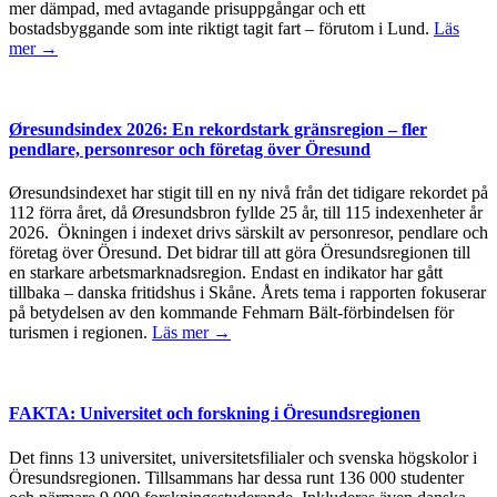
mer dämpad, med avtagande prisuppgångar och ett
bostadsbyggande som inte riktigt tagit fart – förutom i Lund.
Läs
mer →
Øresundsindex 2026: En rekordstark gränsregion – fler
pendlare, personresor och företag över Öresund
Øresundsindexet har stigit till en ny nivå från det tidigare rekordet på
112 förra året, då Øresundsbron fyllde 25 år, till 115 indexenheter år
2026. Ökningen i indexet drivs särskilt av personresor, pendlare och
företag över Öresund. Det bidrar till att göra Öresundsregionen till
en starkare arbetsmarknadsregion. Endast en indikator har gått
tillbaka – danska fritidshus i Skåne. Årets tema i rapporten fokuserar
på betydelsen av den kommande Fehmarn Bält-förbindelsen för
turismen i regionen.
Läs mer →
FAKTA: Universitet och forskning i Öresundsregionen
Det finns 13 universitet, universitetsfilialer och svenska högskolor i
Öresundsregionen. Tillsammans har dessa runt 136 000 studenter