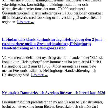
och närmare 9 000 forskningsstuderande. Inkluderas även danska
yrkeshögskolor, konstnärliga utbildningsinstitutioner och
näringslivsakademier finns det runt 179 000 studenter i
Öresundsregionen. Därtill arbetar cirka 14 000 personer, omräknat
till heltid/årsverk, med forskning och utveckling på universiteten i
regionen.
Läs mer →
Inbjudan till Skånsk konjunkturdag i Helsingborg den 2 juni –
ett samarbete mellan Øresundsinstituttet, Helsingborgs
Handelsförening och Helsingborgs stad
Välkommen att delta i det nya årligt återkommande mötet ”Skånsk
konjunktur i Helsingborg” som kommer att ha premiär på Hetch i
Helsingborg den 2 juni kl 15.30. Mötet arrangeras i samarbete
mellan Øresundsinstituttet, Helsingborgs Handelsförening och
Helsingborgs stad.
Läs mer →
Ny analys: Danmarks och Sveriges försvar och beredskap 2026
Øresundsinstituttet presenterar en ny analys som belyser strukturer,
beslut och utveckling inom försvar, beredskap och civilförsvar i