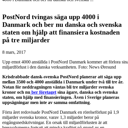
PostNord tvingas säga upp 4000 i
Danmark och ber nu danska och svenska
staten om hjälp att finansiera kostnaden
på tre miljarder
8 mars, 2017
Upp emot 4000 anställda i PostNord Danmark kommer att förlora sina j
miljardförlust i den danska verksamheten. Foto: News Øresund
Krisdrabbade dansk-svenska PostNord planerar att säga upp
mellan 3500 och 4000 anställda i Danmark under två till tre år.
Notan för neddragningen väntas bli tre miljarder svenska
kronor och nu
ber företaget
sina ägare, danska och svenska
staten, om hjälp med finansieringen. Även i Sverige planeras
uppsägningar men inte av samma omfattning
.
Förra året redovisade PostNord Danmark en rörelseförlust på 1,9
miljarder svenska kronor, varav 1,3 miljarder beror på
engångsnedskrivningar. En orsak till miljardförlusten är att
brevvolymerna fortsatt att minska kraftigt på grund av en