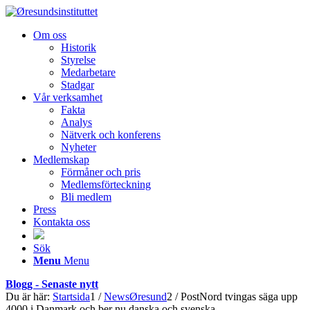
Om oss
Historik
Styrelse
Medarbetare
Stadgar
Vår verksamhet
Fakta
Analys
Nätverk och konferens
Nyheter
Medlemskap
Förmåner och pris
Medlemsförteckning
Bli medlem
Press
Kontakta oss
Sök
Menu
Menu
Blogg - Senaste nytt
Du är här:
Startsida
1
/
NewsØresund
2
/
PostNord tvingas säga upp
4000 i Danmark och ber nu danska och svenska ...