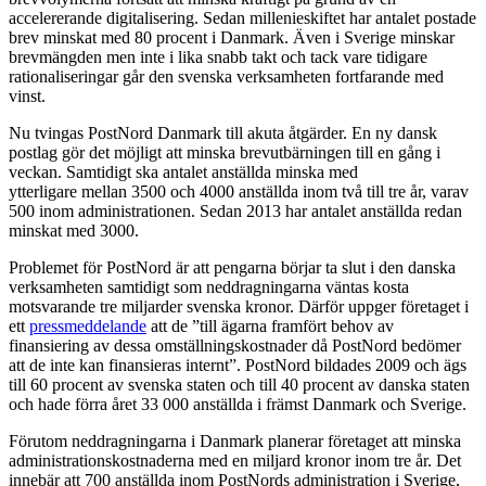
accelererande digitalisering. Sedan millenieskiftet har antalet postade
brev minskat med 80 procent i Danmark. Även i Sverige minskar
brevmängden men inte i lika snabb takt och tack vare tidigare
rationaliseringar går den svenska verksamheten fortfarande med
vinst.
Nu tvingas PostNord Danmark till akuta åtgärder. En ny dansk
postlag gör det möjligt att minska brevutbärningen till en gång i
veckan. Samtidigt ska antalet anställda minska med
ytterligare mellan 3500 och 4000 anställda inom två till tre år, varav
500 inom administrationen. Sedan 2013 har antalet anställda redan
minskat med 3000.
Problemet för PostNord är att pengarna börjar ta slut i den danska
verksamheten samtidigt som neddragningarna väntas kosta
motsvarande tre miljarder svenska kronor. Därför uppger företaget i
ett
pressmeddelande
att de ”till ägarna framfört behov av
finansiering av dessa omställningskostnader då PostNord bedömer
att de inte kan finansieras internt”. PostNord bildades 2009 och ägs
till 60 procent av svenska staten och till 40 procent av danska staten
och hade förra året 33 000 anställda i främst Danmark och Sverige.
Förutom neddragningarna i Danmark planerar företaget att minska
administrationskostnaderna med en miljard kronor inom tre år. Det
innebär att 700 anställda inom PostNords administration i Sverige,