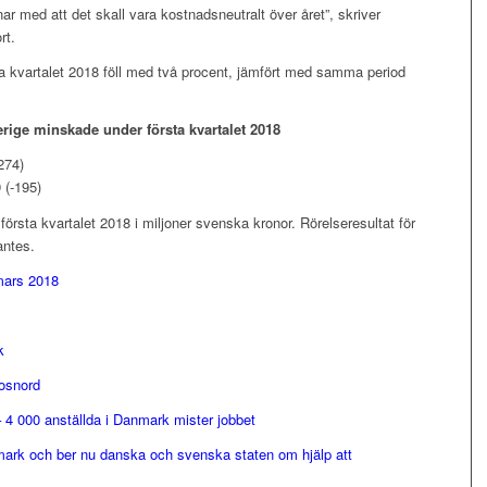
knar med att det skall vara kostnadsneutralt över året”, skriver
rt.
a kvartalet 2018 föll med två procent, jämfört med samma period
rige minskade under första kvartalet 2018
274)
 (-195)
r första kvartalet 2018 i miljoner svenska kronor. Rörelseresultat för
antes.
mars 2018
k
Posnord
4 000 anställda i Danmark mister jobbet
mark och ber nu danska och svenska staten om hjälp att