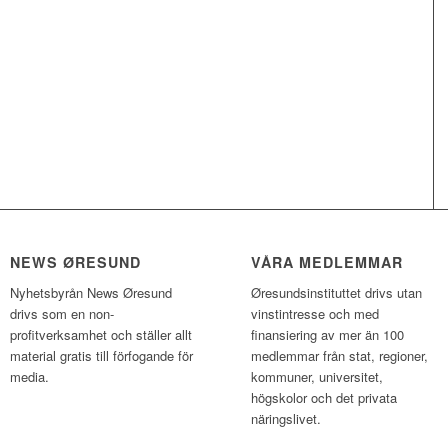
NEWS ØRESUND
VÅRA MEDLEMMAR
Nyhetsbyrån News Øresund
Øresundsinstituttet drivs utan
drivs som en non-
vinst­intresse och med
profitverksamhet och ställer allt
finansiering av mer än 100
material gratis till förfogande för
medlemmar från stat, regioner,
media.
kommuner, universitet,
högskolor och det privata
näringslivet.