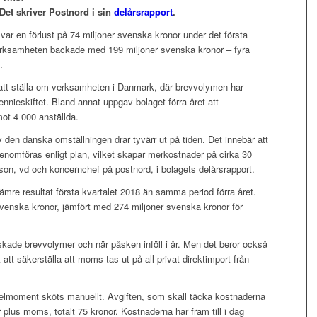
 Det skriver Postnord i sin
delårsrapport
.
d var en förlust på 74 miljoner svenska kronor under det första
erksamheten backade med 199 miljoner svenska kronor – fyra
.
 att ställa om verksamheten i Danmark, där brevvolymen har
nnieskiftet. Bland annat uppgav bolaget förra året att
t 4 000 anställda.
den danska omställningen drar tyvärr ut på tiden. Det innebär att
enomföras enligt plan, vilket skapar merkostnader på cirka 30
n, vd och koncernchef på postnord, i bolagets delårsrapport.
mre resultat första kvartalet 2018 än samma period förra året.
svenska kronor, jämfört med 274 miljoner svenska kronor för
kade brevvolymer och när påsken inföll i år. Men det beror också
 att säkerställa att moms tas ut på all privat direktimport från
lmoment sköts manuellt. Avgiften, som skall täcka kostnaderna
or plus moms, totalt 75 kronor. Kostnaderna har fram till i dag