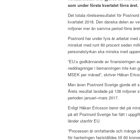
som under första kvartalet förra året.
Det totala rörelseresultatet för Postnor
kvartalet 2018. Den danska delen av v
miljoner mer än samma period förra året
Postnord har under fyra år arbetat med
minskat med runt 80 procent sedan mille
personalstyrkan ska minska med uppemo
”EU:s godkännande av finansieringen av 
neddragningar i bemanningen inte kan g
MSEK per månad”, skriver Håkan Ericsso
Men även Postnord Sverige gjorde ett sä
Årets resultat landade på 138 miljoner 
perioden januari–mars 2017.
Enligt Håkan Ericsson beror det på mins
på att Postnord Sverige har fått i uppgift
länder utanför EU.
”Processen är omfattande och många de
för hanteringen fastställdes till 60 kron