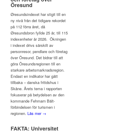
Öresund
Øresundsindexet har stigit till en
ny nivå från det tidigare rekordet
på 112 förra året, då
Øresundsbron fyllde 25 år, till 115
indexenheter år 2026. Ökningen
i indexet drivs särskilt av
personresor, pendlare och företag
över Öresund. Det bidrar till att
göra Öresundsregionen till en
starkare arbetsmarknadsregion.
Endast en indikator har gått
tillbaka – danska fritidshus i
Skåne. Årets tema i rapporten
fokuserar på betydelsen av den
kommande Fehmarn Bält-
förbindelsen för turismen i
regionen.
Läs mer →
FAKTA: Universitet