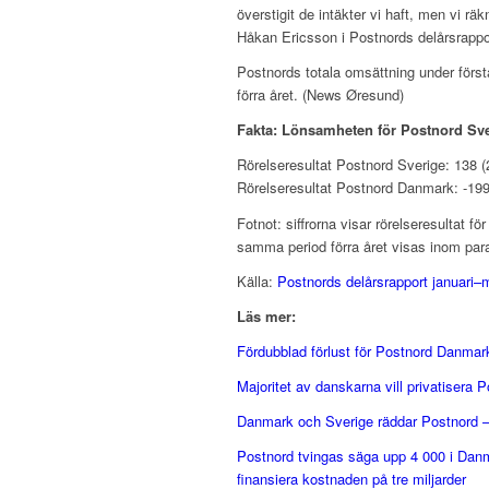
överstigit de intäkter vi haft, men vi rä
Håkan Ericsson i Postnords delårsrappo
Postnords totala omsättning under först
förra året. (News Øresund)
Fakta: Lönsamheten för Postnord Sve
Rörelseresultat Postnord Sverige: 138 (
Rörelseresultat Postnord Danmark: -199
Fotnot: siffrorna visar rörelseresultat fö
samma period förra året visas inom par
Källa:
Postnords delårsrapport januari–
Läs mer:
Fördubblad förlust för Postnord Danmar
Majoritet av danskarna vill privatisera 
Danmark och Sverige räddar Postnord – 
Postnord tvingas säga upp 4 000 i Dan
finansiera kostnaden på tre miljarder