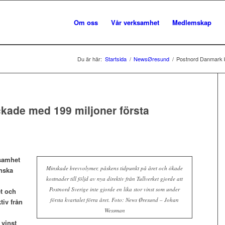
Om oss
Vår verksamhet
Medlemskap
Du är här:
Startsida
/
NewsØresund
/
Postnord Danmark b
ade med 199 miljoner första
samhet
Minskade brevvolymer, påskens tidpunkt på året och ökade
enska
kostnader till följd av nya direktiv från Tullverket gjorde att
Postnord Sverige inte gjorde en lika stor vinst som under
t och
första kvartalet förra året. Foto: News Øresund – Johan
tiv från
Wessman
 vinst