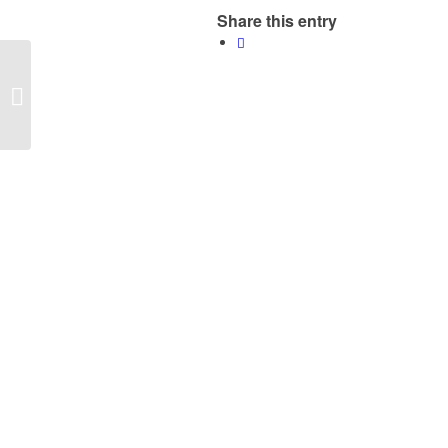
Share this entry
Stort intresse för att
köra Öresundstågen
från 2020