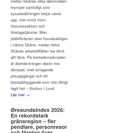
mellan Skånes olika delområden
krymper samtidigt som
sysselsättningen börjar växla
upp, inte minst inom
försvarssektorn och
företagstjänster. Men
jobbtillväxten sker huvudsakligen
i västra Skåne, medan östra
Skånes arbetstillfällen har blivit
allt färre. På bostadsmarknaden
är återhämtningen desto mer
dämpad, med avtagande
prisuppgångar och ett
bostadsbyggande som inte riktigt
tagit fart – förutom i Lund.
Läs mer →
Øresundsindex 2026:
En rekordstark
gränsregion – fler
pendlare, personresor
och företag över