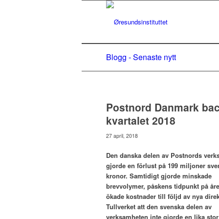
Blogg - Senaste nytt
Postnord Danmark back
kvartalet 2018
27 april, 2018
Den danska delen av Postnords verk
gjorde en förlust på 199 miljoner sv
kronor. Samtidigt gjorde minskade
brevvolymer, påskens tidpunkt på åre
ökade kostnader till följd av nya direk
Tullverket att den svenska delen av
verksamheten inte gjorde en lika stor