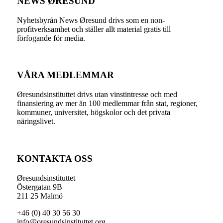
NEWS ØRESUND
Nyhetsbyrån News Øresund drivs som en non-
profitverksamhet och ställer allt material gratis till
förfogande för media.
VÅRA MEDLEMMAR
Øresundsinstituttet drivs utan vinst­intresse och med
finansiering av mer än 100 medlemmar från stat, regioner,
kommuner, universitet, högskolor och det privata
näringslivet.
KONTAKTA OSS
Øresundsinstituttet
Östergatan 9B
211 25 Malmö
+46 (0) 40 30 56 30
info@oresundsinstituttet.org