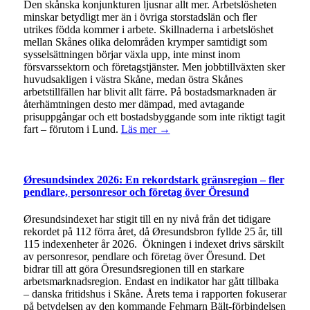
Den skånska konjunkturen ljusnar allt mer. Arbetslösheten
minskar betydligt mer än i övriga storstadslän och fler
utrikes födda kommer i arbete. Skillnaderna i arbetslöshet
mellan Skånes olika delområden krymper samtidigt som
sysselsättningen börjar växla upp, inte minst inom
försvarssektorn och företagstjänster. Men jobbtillväxten sker
huvudsakligen i västra Skåne, medan östra Skånes
arbetstillfällen har blivit allt färre. På bostadsmarknaden är
återhämtningen desto mer dämpad, med avtagande
prisuppgångar och ett bostadsbyggande som inte riktigt tagit
fart – förutom i Lund.
Läs mer →
Øresundsindex 2026: En rekordstark gränsregion – fler
pendlare, personresor och företag över Öresund
Øresundsindexet har stigit till en ny nivå från det tidigare
rekordet på 112 förra året, då Øresundsbron fyllde 25 år, till
115 indexenheter år 2026. Ökningen i indexet drivs särskilt
av personresor, pendlare och företag över Öresund. Det
bidrar till att göra Öresundsregionen till en starkare
arbetsmarknadsregion. Endast en indikator har gått tillbaka
– danska fritidshus i Skåne. Årets tema i rapporten fokuserar
på betydelsen av den kommande Fehmarn Bält-förbindelsen