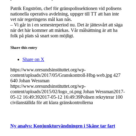
Patrik Engström, chef för gränspolissektionen vid polisens
nationella operativa avdelning, uppger till TT att han inte
vet när regeringens mål kan nås.
– Vi går in i en semesterperiod nu. Det är jättesvårt att säga
när det här kommer att märkas. Vår målsättning är att ha
folk på plats så snart som möjligt.
Share this entry
Share on X
https://www.oresundsinstituttet.org/wp-
content/uploads/2017/05/Granskontroll-Hbg-web.jpg
427
640
Johan Wessman
https://www.oresundsinstituttet.org/wp-
content/uploads/2015/02/logo_oi.png
Johan Wessman
2017-
05-12 16:49:39
2017-05-12 16:49:39
Polisen rekryterar 100
civilanställda för att klara gränskontrollerna
Ny analys: Konjunkturvändningen i Skåne tar fart