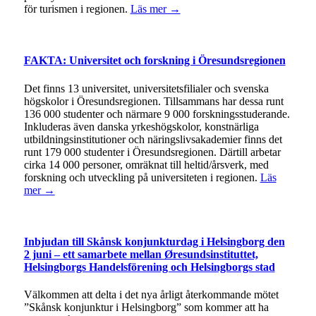
för turismen i regionen.
Läs mer →
FAKTA: Universitet och forskning i Öresundsregionen
Det finns 13 universitet, universitetsfilialer och svenska
högskolor i Öresundsregionen. Tillsammans har dessa runt
136 000 studenter och närmare 9 000 forskningsstuderande.
Inkluderas även danska yrkeshögskolor, konstnärliga
utbildningsinstitutioner och näringslivsakademier finns det
runt 179 000 studenter i Öresundsregionen. Därtill arbetar
cirka 14 000 personer, omräknat till heltid/årsverk, med
forskning och utveckling på universiteten i regionen.
Läs
mer →
Inbjudan till Skånsk konjunkturdag i Helsingborg den
2 juni – ett samarbete mellan Øresundsinstituttet,
Helsingborgs Handelsförening och Helsingborgs stad
Välkommen att delta i det nya årligt återkommande mötet
”Skånsk konjunktur i Helsingborg” som kommer att ha