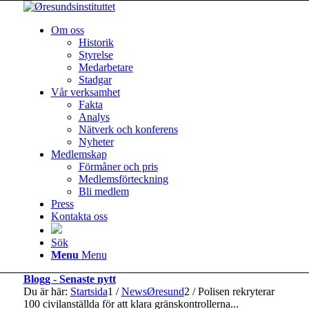
Om oss
Historik
Styrelse
Medarbetare
Stadgar
Vår verksamhet
Fakta
Analys
Nätverk och konferens
Nyheter
Medlemskap
Förmåner och pris
Medlemsförteckning
Bli medlem
Press
Kontakta oss
Sök
Menu
Menu
Blogg - Senaste nytt
Du är här:
Startsida
1
/
NewsØresund
2
/
Polisen rekryterar
100 civilanställda för att klara gränskontrollerna...