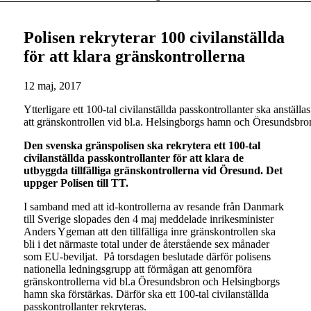
Polisen rekryterar 100 civilanställda
för att klara gränskontrollerna
12 maj, 2017
Ytterligare ett 100-tal civilanställda passkontrollanter ska anställ
att gränskontrollen vid bl.a. Helsingborgs hamn och Öresundsbr
Den svenska gränspolisen ska rekrytera ett 100-tal
civilanställda passkontrollanter för att klara de
utbyggda tillfälliga gränskontrollerna vid Öresund. Det
uppger Polisen till TT.
I samband med att id-kontrollerna av resande från Danmark
till Sverige slopades den 4 maj meddelade inrikesminister
Anders Ygeman att den tillfälliga inre gränskontrollen ska
bli i det närmaste total under de återstående sex månader
som EU-beviljat. På torsdagen beslutade därför polisens
nationella ledningsgrupp att förmågan att genomföra
gränskontrollerna vid bl.a Öresundsbron och Helsingborgs
hamn ska förstärkas. Därför ska ett 100-tal civilanställda
passkontrollanter rekryteras.