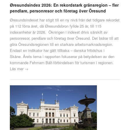
Øresundsindex 2026: En rekordstark gränsregion – fler
pendlare, personresor och företag över Öresund
Øresundsindexet har stigit till en ny nivå från det tidigare rekordet
på 112 förra året, då Øresundsbron fyllde 25 år, till 115
indexenheter år 2026. Ökningen i indexet drivs särskilt av
personresor, pendlare och företag över Öresund. Det bidrar till att
göra Öresundsregionen till en starkare arbetsmarknadsregion.
Endast en indikator har gått tillbaka – danska fritidshus i
Skåne. Årets tema i rapporten fokuserar på betydelsen av den
kommande Fehmarn Bält-förbindelsen för turismen i regionen.
Läs mer →