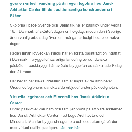
göra en virtuell vandring på din egen legobro hos Dansk
Arkitektur Center till de traditionsenliga konstrundorna i
Skåne.
Skolorna i både Sverige och Danmark håller påsklov under vecka
15. I Danmark är skärtorsdagen en helgdag, medan den i Sverige
är en vanlig arbetsdag även om många tar ledigt hela eller halva
dagen.
Redan innan lovveckan inleds har en första påsktradition inträffat
i Danmark – bryggeriernas årliga lansering av det danska
påskölet – påskbrygg. I år avlöpte bryggeriernas så kallade P-dag
den 31 mars.
Här nedan har News Øresund samlat några av de aktiviteter
Öresundsregionens danska sida erbjuder under påskledigheten.
Virtuella legobroar och Minecraft hos Dansk Arkitektur
Center
Under påsklovet kan barn och familjer pröva på att vara arkitekter
hos Dansk Arkitektur Center med Lego Architecture och
Minecraft. Man får bygga sin egen bro och dessutom gå på den
med virtual reality-glasögon.
Läs mer här.