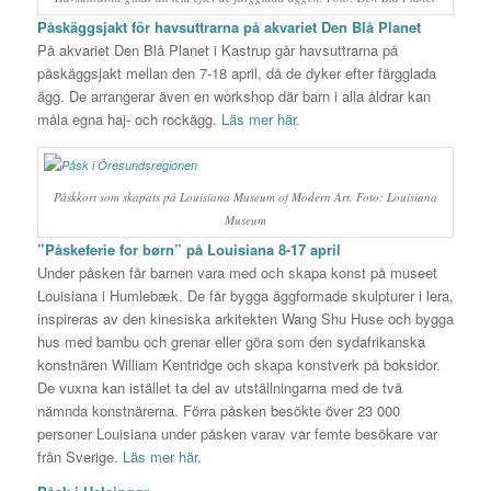
Påskäggsjakt för havsuttrarna på akvariet Den Blå Planet
På akvariet Den Blå Planet i Kastrup går havsuttrarna på
påskäggsjakt mellan den 7-18 april, då de dyker efter färgglada
ägg. De arrangerar även en workshop där barn i alla åldrar kan
måla egna haj- och rockägg.
Läs mer här.
Påskkort som skapats på Louisiana Museum of Modern Art. Foto: Louisiana
Museum
”Påskeferie for børn” på Louisiana 8-17 april
Under påsken får barnen vara med och skapa konst på museet
Louisiana i Humlebæk. De får bygga äggformade skulpturer i lera,
inspireras av den kinesiska arkitekten Wang Shu Huse och bygga
hus med bambu och grenar eller göra som den sydafrikanska
konstnären William Kentridge och skapa konstverk på boksidor.
De vuxna kan istället ta del av utställningarna med de två
nämnda konstnärerna. Förra påsken besökte över 23 000
personer Louisiana under påsken varav var femte besökare var
från Sverige.
Läs mer här.