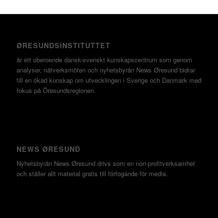
ØRESUNDSINSTITUTTET
är ett oberoende dansk-svenskt kunskapscentrum som genom
analyser, nätverksmöten och nyhetsbyrån News Øresund bidrar
till en ökad kunskap om utvecklingen i Sverige och Danmark med
fokus på Öresundsregionen.
NEWS ØRESUND
Nyhetsbyrån News Øresund drivs som en non-profitverksamhet
och ställer allt material gratis till förfogande för media.