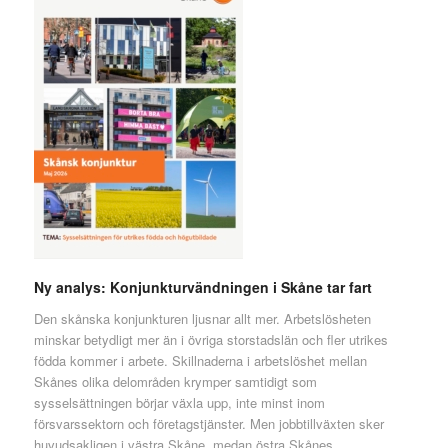
Ny analys: Konjunkturvändningen i Skåne tar fart
Den skånska konjunkturen ljusnar allt mer. Arbetslösheten
minskar betydligt mer än i övriga storstadslän och fler utrikes
födda kommer i arbete. Skillnaderna i arbetslöshet mellan
Skånes olika delområden krymper samtidigt som
sysselsättningen börjar växla upp, inte minst inom
försvarssektorn och företagstjänster. Men jobbtillväxten sker
huvudsakligen i västra Skåne, medan östra Skånes