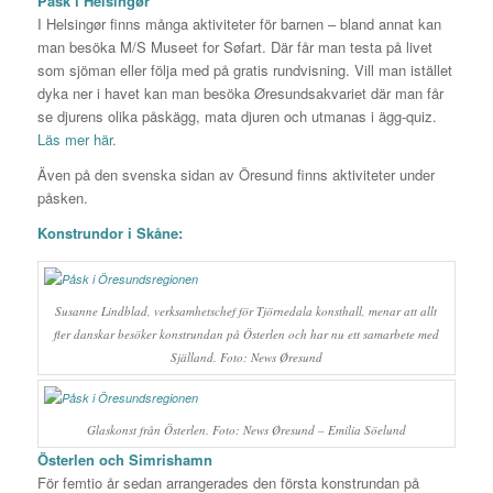
Påsk i Helsingør
I Helsingør finns många aktiviteter för barnen – bland annat kan
man besöka M/S Museet for Søfart. Där får man testa på livet
som sjöman eller följa med på gratis rundvisning. Vill man istället
dyka ner i havet kan man besöka Øresundsakvariet där man får
se djurens olika påskägg, mata djuren och utmanas i ägg-quiz.
Läs mer här.
Även på den svenska sidan av Öresund finns aktiviteter under
påsken.
Konstrundor i Skåne:
Susanne Lindblad, verksamhetschef för Tjörnedala konsthall, menar att allt
fler danskar besöker konstrundan på Österlen och har nu ett samarbete med
Själland. Foto: News Øresund
Glaskonst från Österlen. Foto: News Øresund – Emilia Söelund
Österlen och Simrishamn
För femtio år sedan arrangerades den första konstrundan på