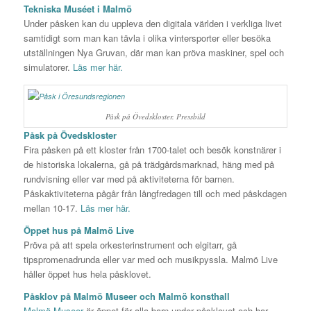
Tekniska Muséet i Malmö
Under påsken kan du uppleva den digitala världen i verkliga livet
samtidigt som man kan tävla i olika vintersporter eller besöka
utställningen Nya Gruvan, där man kan pröva maskiner, spel och
simulatorer.
Läs mer här.
Påsk på Övedskloster. Pressbild
Påsk på Övedskloster
Fira påsken på ett kloster från 1700-talet och besök konstnärer i
de historiska lokalerna, gå på trädgårdsmarknad, häng med på
rundvisning eller var med på aktiviteterna för barnen.
Påskaktiviteterna pågår från långfredagen till och med påskdagen
mellan 10-17.
Läs mer här.
Öppet hus på Malmö Live
Pröva på att spela orkesterinstrument och elgitarr, gå
tipspromenadrunda eller var med och musikpyssla. Malmö Live
håller öppet hus hela påsklovet.
Påsklov på Malmö Museer och Malmö konsthall
Malmö Museer
är öppet för alla barn under påsklovet och har