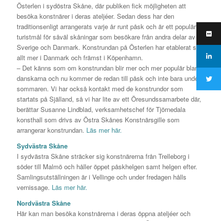
Österlen i sydöstra Skåne, där publiken fick möjligheten att
besöka konstnärer i deras ateljéer. Sedan dess har den
traditionsenligt arrangerats varje år runt påsk och är ett populärt
turistmål för såväl skåningar som besökare från andra delar av
Sverige och Danmark. Konstrundan på Österlen har etablerat sig
allt mer i Danmark och främst i Köpenhamn.
– Det känns som om konstrundan blir mer och mer populär bland
danskarna och nu kommer de redan till påsk och inte bara under
sommaren. Vi har också kontakt med de konstrundor som
startats på Själland, så vi har lite av ett Öresundssamarbete där,
berättar Susanne Lindblad, verksamhetschef för Tjörnedala
konsthall som drivs av Östra Skånes Konstnärsgille som
arrangerar konstrundan.
Läs mer här.
Sydvästra Skåne
I sydvästra Skåne sträcker sig konstnärerna från Trelleborg i
söder till Malmö och håller öppet påskhelgen samt helgen efter.
Samlingsutställningen är i Vellinge och under fredagen hålls
vernissage.
Läs mer här.
Nordvästra Skåne
Här kan man besöka konstnärerna i deras öppna ateljéer och