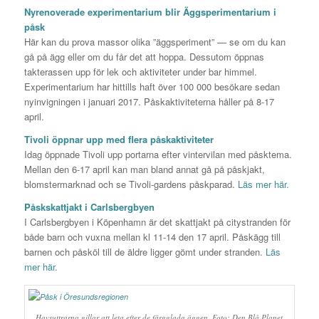
Nyrenoverade experimentarium blir Äggsperimentarium i
påsk
Här kan du prova massor olika ”äggsperiment” — se om du kan
gå på ägg eller om du får det att hoppa. Dessutom öppnas
takterassen upp för lek och aktiviteter under bar himmel.
Experimentarium har hittills haft över 100 000 besökare sedan
nyinvigningen i januari 2017. Påskaktiviteterna håller på 8-17
april.
Tivoli öppnar upp med flera påskaktiviteter
Idag öppnade Tivoli upp portarna efter vintervilan med påsktema.
Mellan den 6-17 april kan man bland annat gå på påskjakt,
blomstermarknad och se Tivoli-gardens påskparad.
Läs mer här.
Påskskattjakt i Carlsbergbyen
I Carlsbergbyen i Köpenhamn är det skattjakt på citystranden för
både barn och vuxna mellan kl 11-14 den 17 april. Påskägg till
barnen och påsköl till de äldre ligger gömt under stranden.
Läs
mer här.
Havsuttrarna gillar att leta efter de färgglada äggen. Foto: Den Blå Planet