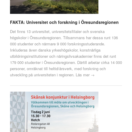
FAKTA: Universitet och forskning i Öresundsregionen
Det finns 13 universitet, universitetsfilialer och svenska
högskolor i Öresundsregionen. Tillsammans har dessa runt 136
000 studenter och närmare 9 000 forskningsstuderande.
Inkluderas även danska yrkeshögskolor, konstnärliga
utbildningsinstitutioner och näringslivsakademier finns det runt
179 000 studenter i Öresundsregionen. Därtill arbetar cirka 14 000
personer, omräknat till heltid/årsverk, med forskning och
utveckling på universiteten i regionen.
Läs mer →