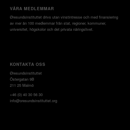
VÅRA MEDLEMMAR
Øresundsinstituttet drivs utan vinst­intresse och med finansiering
av mer än 100 medlemmar från stat, regioner, kommuner,
universitet, högskolor och det privata näringslivet.
KONTAKTA OSS
Øresundsinstituttet
Östergatan 9B
211 25 Malmö
+46 (0) 40 30 56 30
info@oresundsinstituttet.org