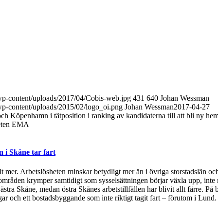
/wp-content/uploads/2017/04/Cobis-web.jpg
431
640
Johan Wessman
/wp-content/uploads/2015/02/logo_oi.png
Johan Wessman
2017-04-27
och Köpenhamn i tätposition i ranking av kandidaterna till att bli ny hem
heten EMA
i Skåne tar fart
t mer. Arbetslösheten minskar betydligt mer än i övriga storstadslän och
områden krymper samtidigt som sysselsättningen börjar växla upp, inte 
ästra Skåne, medan östra Skånes arbetstillfällen har blivit allt färre.
 och ett bostadsbyggande som inte riktigt tagit fart – förutom i Lund