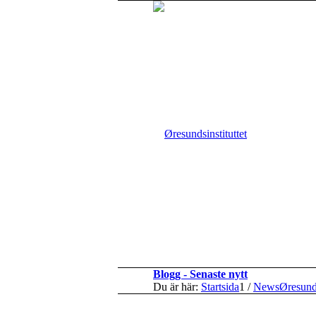
Blogg - Senaste nytt
Du är här:
Startsida
1
/
NewsØresun