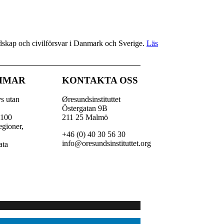
redskap och civilförsvar i Danmark och Sverige.
Läs
MMAR
KONTAKTA OSS
vs utan
Øresundsinstituttet
Östergatan 9B
 100
211 25 Malmö
egioner,
+46 (0) 40 30 56 30
,
info@oresundsinstituttet.org
ata