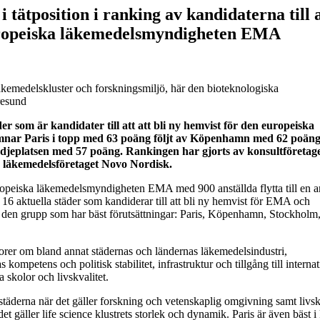
tätposition i ranking av kandidaterna till a
uropeiska läkemedelsmyndigheten EMA
äkemedelskluster och forskningsmiljö, här den bioteknologiska
resund
er som är kandidater till att att bli ny hemvist för den europeiska
ar Paris i topp med 63 poäng följt av Köpenhamn med 62 poäng
jeplatsen med 57 poäng. Rankingen har gjorts av konsultföretag
 läkemedelsföretaget Novo Nordisk.
opeiska läkemedelsmyndigheten EMA med 900 anställda flytta till en a
6 aktuella städer som kandiderar till att bli ny hemvist för EMA och
hör den grupp som har bäst förutsättningar: Paris, Köpenhamn, Stockholm
er om bland annat städernas och ländernas läkemedelsindustri,
kompetens och politisk stabilitet, infrastruktur och tillgång till internat
la skolor och livskvalitet.
äderna när det gäller forskning och vetenskaplig omgivning samt livsk
 det gäller life science klustrets storlek och dynamik. Paris är även bäst i