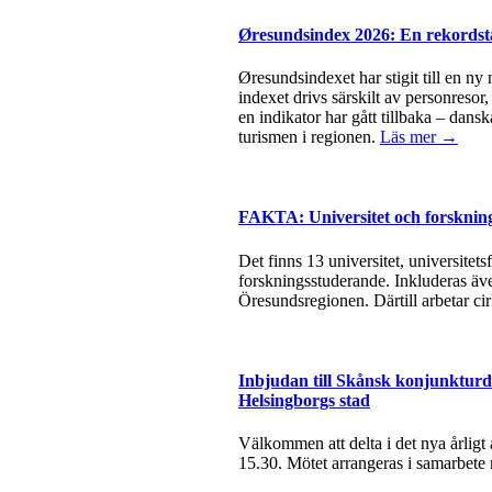
Øresundsindex 2026: En rekordsta
Øresundsindexet har stigit till en ny
indexet drivs särskilt av personresor
en indikator har gått tillbaka – dan
turismen i regionen.
Läs mer →
FAKTA: Universitet och forsknin
Det finns 13 universitet, universite
forskningsstuderande. Inkluderas äve
Öresundsregionen. Därtill arbetar ci
Inbjudan till Skånsk konjunkturda
Helsingborgs stad
Välkommen att delta i det nya årlig
15.30. Mötet arrangeras i samarbete