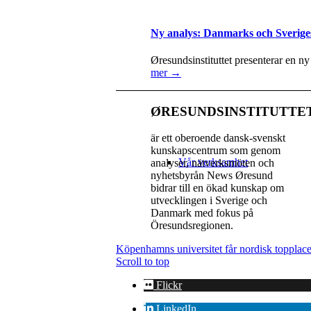
Ny analys: Danmarks och Sverige
Øresundsinstituttet presenterar en n
mer →
ØRESUNDSINSTITUTTE
är ett oberoende dansk-svenskt
kunskapscentrum som genom
Vår verksamhet
analyser, nätverksmöten och
nyhetsbyrån News Øresund
bidrar till en ökad kunskap om
utvecklingen i Sverige och
Danmark med fokus på
Öresundsregionen.
Köpenhamns universitet får nordisk topplace
Scroll to top
Flickr
LinkedIn