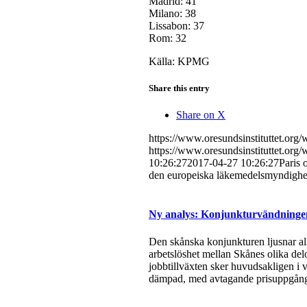
Madrid: 41
Milano: 38
Lissabon: 37
Rom: 32
Källa: KPMG
Share this entry
Share on X
https://www.oresundsinstituttet.org
https://www.oresundsinstituttet.org
10:26:27
2017-04-27 10:26:27
Paris 
den europeiska läkemedelsmyndig
Ny analys: Konjunkturvändningen 
Den skånska konjunkturen ljusnar all
arbetslöshet mellan Skånes olika del
jobbtillväxten sker huvudsakligen i v
dämpad, med avtagande prisuppgångar