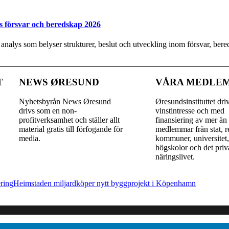
s försvar och beredskap 2026
y analys som belyser strukturer, beslut och utveckling inom försvar, be
T
NEWS ØRESUND
VÅRA MEDLE
Nyhetsbyrån News Øresund
Øresundsinstituttet dri
drivs som en non-
vinst­intresse och med
profitverksamhet och ställer allt
finansiering av mer än
material gratis till förfogande för
medlemmar från stat, r
media.
kommuner, universitet
högskolor och det priv
näringslivet.
ring
Heimstaden miljardköper nytt byggprojekt i Köpenhamn