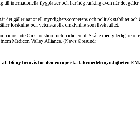
ng till internationella flygplatser och har hög ranking även när det gäller
r det gäller nationell myndighetskompetens och politisk stabilitet och 
äller forskning och vetenskaplig omgivning som livskvalitet.
ämns inte Öresundsbron och närheten till Skåne med ytterligare univ
t inom Medicon Valley Alliance. (News Øresund)
r att bli ny hemvis för den europeiska läkemedelsmyndigheten E