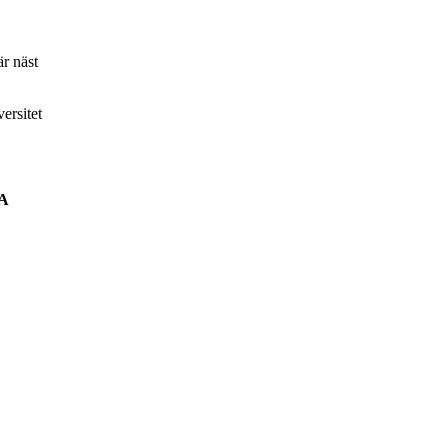
är näst
ersitet
MA