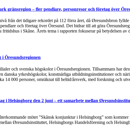
rk gränsregion – fler pendlare, personresor och företag över Öre
 nivå från det tidigare rekordet på 112 förra året, då Øresundsbron fylld
, pendlare och företag över Öresund. Det bidrar till att göra Öresundsre
ska fritidshus i Skåne. Årets tema i rapporten fokuserar på betydelsen
g i Öresundsregionen
tsfilialer och svenska högskolor i Öresundsregionen. Tillsammans har de
n danska yrkeshögskolor, konstnärliga utbildningsinstitutioner och näri
rka 14 000 personer, omräknat till heltid/årsverk, med forskning och utv
g i Helsingborg den 2 juni – ett samarbete mellan Øresundsinstitu
t återkommande mötet ”Skånsk konjunktur i Helsingborg” som kommer at
 mellan Øresundsinstituttet, Helsingborgs Handelsförening och Helsing