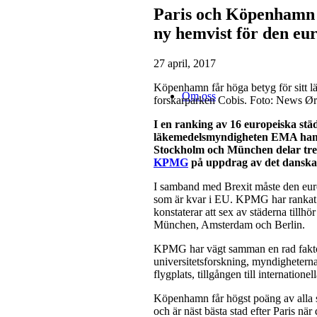
Paris och Köpenhamn i 
ny hemvist för den e
27 april, 2017
Köpenhamn får höga betyg för sitt l
Om oss
forskarparken Cobis. Foto: News Ø
I en ranking av 16 europeiska städ
läkemedelsmyndigheten EMA hamn
Stockholm och München delar tred
KPMG
på uppdrag av det danska
I samband med Brexit måste den eur
som är kvar i EU. KPMG har rankat 1
konstaterar att sex av städerna till
München, Amsterdam och Berlin.
KPMG har vägt samman en rad faktor
universitetsforskning, myndigheternas 
flygplats, tillgången till internationel
Köpenhamn får högst poäng av alla st
och är näst bästa stad efter Paris när