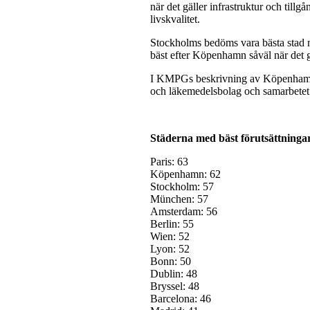
när det gäller infrastruktur och tillgå
livskvalitet.
Stockholms bedöms vara bästa stad nä
bäst efter Köpenhamn såväl när det g
I KMPGs beskrivning av Köpenhamn n
och läkemedelsbolag och samarbete
Städerna med bäst förutsättninga
Paris: 63
Köpenhamn: 62
Stockholm: 57
München: 57
Amsterdam: 56
Berlin: 55
Wien: 52
Lyon: 52
Bonn: 50
Dublin: 48
Bryssel: 48
Barcelona: 46