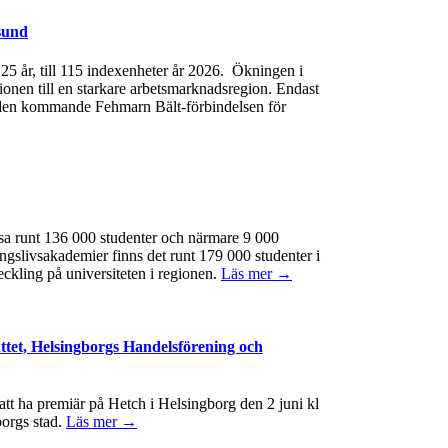
sund
e 25 år, till 115 indexenheter år 2026. Ökningen i
gionen till en starkare arbetsmarknadsregion. Endast
 av den kommande Fehmarn Bält-förbindelsen för
ssa runt 136 000 studenter och närmare 9 000
ngslivsakademier finns det runt 179 000 studenter i
eckling på universiteten i regionen.
Läs mer →
ttet, Helsingborgs Handelsförening och
t ha premiär på Hetch i Helsingborg den 2 juni kl
borgs stad.
Läs mer →