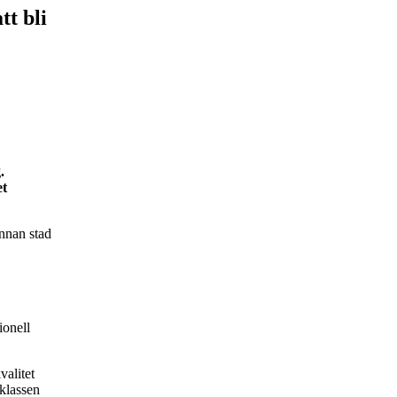
tt bli
.
et
nnan stad
,
ionell
valitet
 klassen