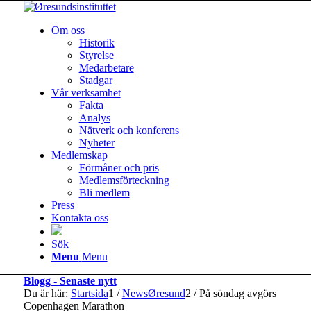
Om oss
Historik
Styrelse
Medarbetare
Stadgar
Vår verksamhet
Fakta
Analys
Nätverk och konferens
Nyheter
Medlemskap
Förmåner och pris
Medlemsförteckning
Bli medlem
Press
Kontakta oss
Sök
Menu
Menu
Blogg - Senaste nytt
Du är här:
Startsida
1
/
NewsØresund
2
/
På söndag avgörs
Copenhagen Marathon