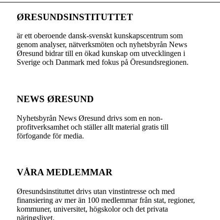
ØRESUNDSINSTITUTTET
är ett oberoende dansk-svenskt kunskapscentrum som
genom analyser, nätverksmöten och nyhetsbyrån News
Øresund bidrar till en ökad kunskap om utvecklingen i
Sverige och Danmark med fokus på Öresundsregionen.
NEWS ØRESUND
Nyhetsbyrån News Øresund drivs som en non-
profitverksamhet och ställer allt material gratis till
förfogande för media.
VÅRA MEDLEMMAR
Øresundsinstituttet drivs utan vinst­intresse och med
finansiering av mer än 100 medlemmar från stat, regioner,
kommuner, universitet, högskolor och det privata
näringslivet.