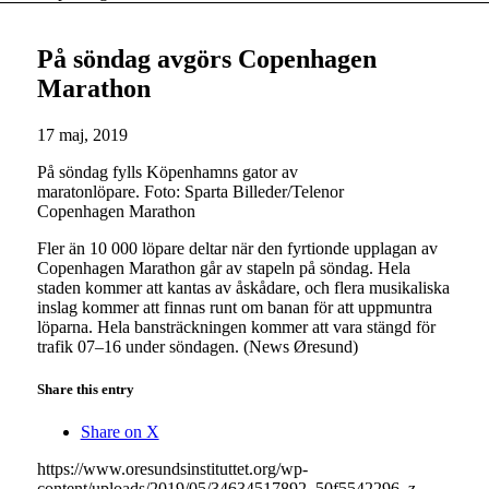
På söndag avgörs Copenhagen
Marathon
17 maj, 2019
På söndag fylls Köpenhamns gator av
maratonlöpare. Foto: Sparta Billeder/Telenor
Copenhagen Marathon
Fler än 10 000 löpare deltar när den fyrtionde upplagan av
Copenhagen Marathon går av stapeln på söndag. Hela
staden kommer att kantas av åskådare, och flera musikaliska
inslag kommer att finnas runt om banan för att uppmuntra
löparna. Hela bansträckningen kommer att vara stängd för
trafik 07–16 under söndagen. (News Øresund)
Share this entry
Share on X
https://www.oresundsinstituttet.org/wp-
content/uploads/2019/05/34634517892_50f5542296_z-