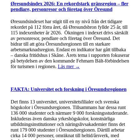
Øresundsindex 2026: En rekordstark gränsregion – fler
pendlare, personresor och företag över Öresund
Øresundsindexet har stigit till en ny nivå från det tidigare
rekordet på 112 förra året, då Øresundsbron fyllde 25 år, till
115 indexenheter år 2026. Ökningen i indexet drivs särskilt
av personresor, pendlare och företag över Öresund. Det
bidrar till att göra Öresundsregionen till en starkare
arbetsmarknadsregion. Endast en indikator har gått tillbaka
– danska fritidshus i Skåne. Årets tema i rapporten fokuserar
på betydelsen av den kommande Fehmarn Bält-förbindelsen
för turismen i regionen.
Läs mer →
FAKTA: Universitet och forskning i Öresundsregionen
Det finns 13 universitet, universitetsfilialer och svenska
högskolor i Öresundsregionen. Tillsammans har dessa runt
136 000 studenter och närmare 9 000 forskningsstuderande.
Inkluderas även danska yrkeshögskolor, konstnärliga
utbildningsinstitutioner och näringslivsakademier finns det
runt 179 000 studenter i Öresundsregionen. Därtill arbetar
cirka 14 000 personer, omräknat till heltid/årsverk, med