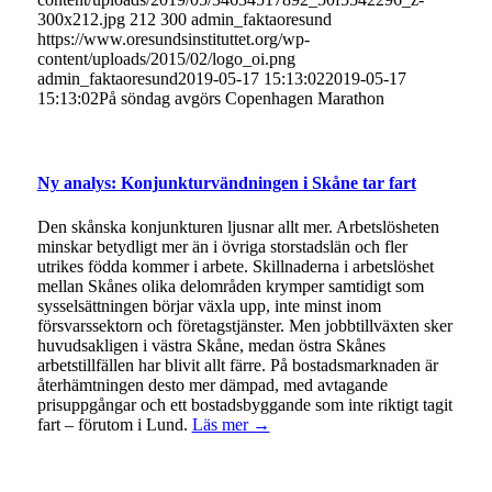
300x212.jpg
212
300
admin_faktaoresund
https://www.oresundsinstituttet.org/wp-
content/uploads/2015/02/logo_oi.png
admin_faktaoresund
2019-05-17 15:13:02
2019-05-17
15:13:02
På söndag avgörs Copenhagen Marathon
Ny analys: Konjunkturvändningen i Skåne tar fart
Den skånska konjunkturen ljusnar allt mer. Arbetslösheten
minskar betydligt mer än i övriga storstadslän och fler
utrikes födda kommer i arbete. Skillnaderna i arbetslöshet
mellan Skånes olika delområden krymper samtidigt som
sysselsättningen börjar växla upp, inte minst inom
försvarssektorn och företagstjänster. Men jobbtillväxten sker
huvudsakligen i västra Skåne, medan östra Skånes
arbetstillfällen har blivit allt färre. På bostadsmarknaden är
återhämtningen desto mer dämpad, med avtagande
prisuppgångar och ett bostadsbyggande som inte riktigt tagit
fart – förutom i Lund.
Läs mer →