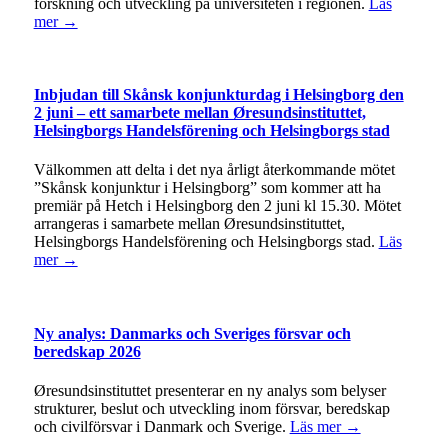
forskning och utveckling på universiteten i regionen.
Läs
mer →
Inbjudan till Skånsk konjunkturdag i Helsingborg den
2 juni – ett samarbete mellan Øresundsinstituttet,
Helsingborgs Handelsförening och Helsingborgs stad
Välkommen att delta i det nya årligt återkommande mötet
”Skånsk konjunktur i Helsingborg” som kommer att ha
premiär på Hetch i Helsingborg den 2 juni kl 15.30. Mötet
arrangeras i samarbete mellan Øresundsinstituttet,
Helsingborgs Handelsförening och Helsingborgs stad.
Läs
mer →
Ny analys: Danmarks och Sveriges försvar och
beredskap 2026
Øresundsinstituttet presenterar en ny analys som belyser
strukturer, beslut och utveckling inom försvar, beredskap
och civilförsvar i Danmark och Sverige.
Läs mer →