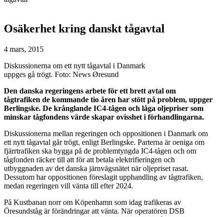
Osäkerhet kring danskt tågavtal
4 mars, 2015
Diskussionerna om ett nytt tågavtal i Danmark
uppges gå trögt. Foto: News Øresund
Den danska regeringens arbete för ett brett avtal om
tågtrafiken de kommande tio åren har stött på problem, uppger
Berlingske. De krånglande IC4-tågen och låga oljepriser som
minskar tågfondens värde skapar ovisshet i förhandlingarna.
Diskussionerna mellan regeringen och oppositionen i Danmark om
ett nytt tågavtal går trögt, enligt Berlingske. Parterna är oeniga om
fjärrtrafiken ska bygga på de problemtyngda IC4-tågen och om
tågfonden räcker till att för att betala elektrifieringen och
utbyggnaden av det danska järnvägsnätet när oljepriset rasat.
Dessutom har oppositionen föreslagit upphandling av tågtrafiken,
medan regeringen vill vänta till efter 2024.
På Kustbanan norr om Köpenhamn som idag trafikeras av
Öresundståg är förändringar att vänta. När operatören DSB