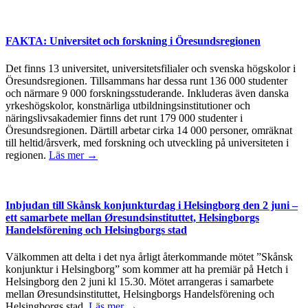
FAKTA: Universitet och forskning i Öresundsregionen
Det finns 13 universitet, universitetsfilialer och svenska högskolor i
Öresundsregionen. Tillsammans har dessa runt 136 000 studenter
och närmare 9 000 forskningsstuderande. Inkluderas även danska
yrkeshögskolor, konstnärliga utbildningsinstitutioner och
näringslivsakademier finns det runt 179 000 studenter i
Öresundsregionen. Därtill arbetar cirka 14 000 personer, omräknat
till heltid/årsverk, med forskning och utveckling på universiteten i
regionen.
Läs mer →
Inbjudan till Skånsk konjunkturdag i Helsingborg den 2 juni –
ett samarbete mellan Øresundsinstituttet, Helsingborgs
Handelsförening och Helsingborgs stad
Välkommen att delta i det nya årligt återkommande mötet ”Skånsk
konjunktur i Helsingborg” som kommer att ha premiär på Hetch i
Helsingborg den 2 juni kl 15.30. Mötet arrangeras i samarbete
mellan Øresundsinstituttet, Helsingborgs Handelsförening och
Helsingborgs stad.
Läs mer →