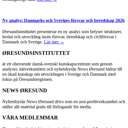
Ny analys: Danmarks och Sveriges försvar och beredskap 2026
Øresundsinstituttet presenterar en ny analys som belyser strukturer,
beslut och utveckling inom försvar, beredskap och civilförsvar i
Danmark och Sverige.
Läs mer →
ØRESUNDSINSTITUTTET
är ett oberoende dansk-svenskt kunskapscentrum som genom
analyser, nätverksmöten och nyhetsbyrån News Øresund bidrar till
en ökad kunskap om utvecklingen i Sverige och Danmark med
fokus på Öresundsregionen.
NEWS ØRESUND
Nyhetsbyrån News Øresund drivs som en non-profitverksamhet och
ställer allt material gratis till förfogande för media.
VÅRA MEDLEMMAR