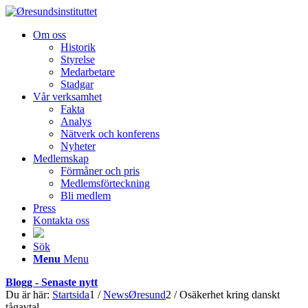
Om oss
Historik
Styrelse
Medarbetare
Stadgar
Vår verksamhet
Fakta
Analys
Nätverk och konferens
Nyheter
Medlemskap
Förmåner och pris
Medlemsförteckning
Bli medlem
Press
Kontakta oss
Sök
Menu
Menu
Blogg - Senaste nytt
Du är här:
Startsida
1
/
NewsØresund
2
/
Osäkerhet kring danskt
tågavtal