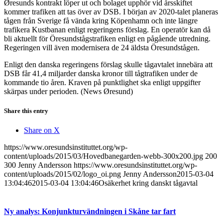
Øresunds kontrakt löper ut och bolaget upphör vid årsskiftet
kommer trafiken att tas över av DSB. I början av 2020-talet planeras
tågen från Sverige få vända kring Köpenhamn och inte längre
trafikera Kustbanan enligt regeringens förslag. En operatör kan då
bli aktuellt för Öresundstågstrafiken enligt en pågående utredning.
Regeringen vill även modernisera de 24 äldsta Öresundstågen.
Enligt den danska regeringens förslag skulle tågavtalet innebära att
DSB får 41,4 miljarder danska kronor till tågtrafiken under de
kommande tio åren. Kraven på punktlighet ska enligt uppgifter
skärpas under perioden. (News Øresund)
Share this entry
Share on X
https://www.oresundsinstituttet.org/wp-
content/uploads/2015/03/Hovedbanegarden-webb-300x200.jpg
200
300
Jenny Andersson
https://www.oresundsinstituttet.org/wp-
content/uploads/2015/02/logo_oi.png
Jenny Andersson
2015-03-04
13:04:46
2015-03-04 13:04:46
Osäkerhet kring danskt tågavtal
Ny analys: Konjunkturvändningen i Skåne tar fart