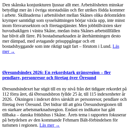
Den skånska konjunkturen ljusnar allt mer. Arbetslösheten minskar
betydligt mer än i övriga storstadslän och fler utrikes födda kommer
i arbete. Skillnaderna i arbetslöshet mellan Skånes olika delområden
krymper samtidigt som sysselsättningen börjar växla upp, inte minst
inom försvarssektorn och företagstjänster. Men jobbtillväxten sker
huvudsakligen i västra Skåne, medan östra Skånes arbetstillfällen
har blivit allt färre. På bostadsmarknaden är återhämtningen desto
mer dämpad, med avtagande prisuppgångar och ett
bostadsbyggande som inte riktigt tagit fart – förutom i Lund.
Läs
mer →
Øresundsindex 2026: En rekordstark gränsregion – fler
pendlare, personresor och företag över Öresund
Øresundsindexet har stigit till en ny nivå från det tidigare rekordet på
112 förra året, då Øresundsbron fyllde 25 år, till 115 indexenheter år
2026. Ökningen i indexet drivs särskilt av personresor, pendlare och
företag över Öresund. Det bidrar till att göra Öresundsregionen till
en starkare arbetsmarknadsregion. Endast en indikator har gått
tillbaka – danska fritidshus i Skåne. Årets tema i rapporten fokuserar
på betydelsen av den kommande Fehmarn Bält-förbindelsen för
turismen i regionen.
Läs mer →