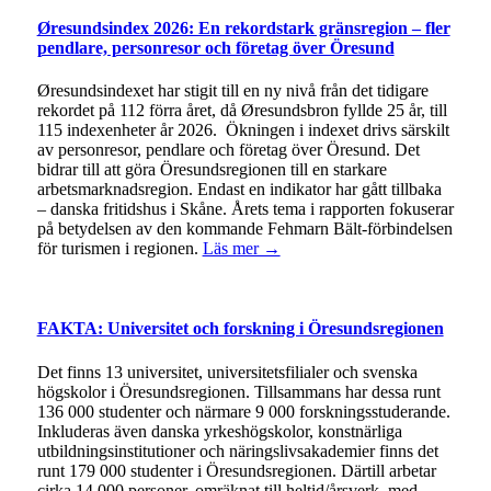
Øresundsindex 2026: En rekordstark gränsregion – fler
pendlare, personresor och företag över Öresund
Øresundsindexet har stigit till en ny nivå från det tidigare
rekordet på 112 förra året, då Øresundsbron fyllde 25 år, till
115 indexenheter år 2026. Ökningen i indexet drivs särskilt
av personresor, pendlare och företag över Öresund. Det
bidrar till att göra Öresundsregionen till en starkare
arbetsmarknadsregion. Endast en indikator har gått tillbaka
– danska fritidshus i Skåne. Årets tema i rapporten fokuserar
på betydelsen av den kommande Fehmarn Bält-förbindelsen
för turismen i regionen.
Läs mer →
FAKTA: Universitet och forskning i Öresundsregionen
Det finns 13 universitet, universitetsfilialer och svenska
högskolor i Öresundsregionen. Tillsammans har dessa runt
136 000 studenter och närmare 9 000 forskningsstuderande.
Inkluderas även danska yrkeshögskolor, konstnärliga
utbildningsinstitutioner och näringslivsakademier finns det
runt 179 000 studenter i Öresundsregionen. Därtill arbetar
cirka 14 000 personer, omräknat till heltid/årsverk, med