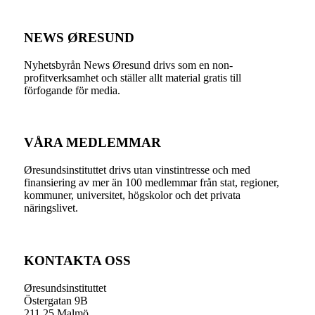
NEWS ØRESUND
Nyhetsbyrån News Øresund drivs som en non-
profitverksamhet och ställer allt material gratis till
förfogande för media.
VÅRA MEDLEMMAR
Øresundsinstituttet drivs utan vinst­intresse och med
finansiering av mer än 100 medlemmar från stat, regioner,
kommuner, universitet, högskolor och det privata
näringslivet.
KONTAKTA OSS
Øresundsinstituttet
Östergatan 9B
211 25 Malmö