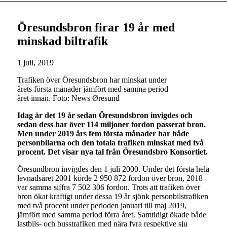
Öresundsbron firar 19 år med
minskad biltrafik
1 juli, 2019
Trafiken över Öresundsbron har minskat under
årets första månader jämfört med samma period
året innan. Foto: News Øresund
Idag är det 19 år sedan Öresundsbron invigdes och
sedan dess har över 114 miljoner fordon passerat bron.
Men under 2019 års fem första månader har både
personbilarna och den totala trafiken minskat med två
procent. Det visar nya tal från Öresundsbro Konsortiet.
Öresundbron invigdes den 1 juli 2000. Under det första hela
levnadsåret 2001 körde 2 950 872 fordon över bron, 2018
var samma siffra 7 502 306 fordon. Trots att trafiken över
bron ökat kraftigt under dessa 19 år sjönk personbilstrafiken
med två procent under perioden januari till maj 2019,
jämfört med samma period förra året. Samtidigt ökade både
lastbils- och busstrafiken med nära fyra respektive sju