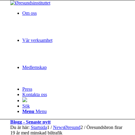
Om oss
Vår verksamhet
Medlemskap
Press
Kontakta oss
Sök
Menu
Menu
Blogg - Senaste nytt
Du är här:
Startsida
1
/
NewsØresund
2
/
Öresundsbron firar
19 år med minskad biltrafik