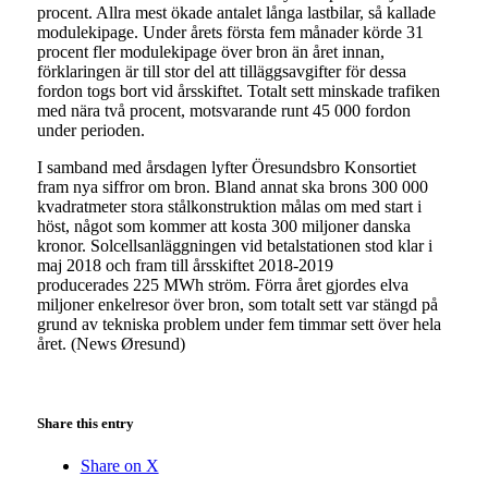
procent. Allra mest ökade antalet långa lastbilar, så kallade
modulekipage. Under årets första fem månader körde 31
procent fler modulekipage över bron än året innan,
förklaringen är till stor del att tilläggsavgifter för dessa
fordon togs bort vid årsskiftet. Totalt sett minskade trafiken
med nära två procent, motsvarande runt 45 000 fordon
under perioden.
I samband med årsdagen lyfter Öresundsbro Konsortiet
fram nya siffror om bron. Bland annat ska brons 300 000
kvadratmeter stora stålkonstruktion målas om med start i
höst, något som kommer att kosta 300 miljoner danska
kronor. Solcellsanläggningen vid betalstationen stod klar i
maj 2018 och fram till årsskiftet 2018-2019
producerades 225 MWh ström. Förra året gjordes elva
miljoner enkelresor över bron, som totalt sett var stängd på
grund av tekniska problem under fem timmar sett över hela
året. (News Øresund)
Share this entry
Share on X