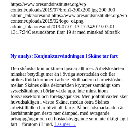
https://www.oresundsinstituttet.org/wp-
content/uploads/2019/07/bron1-300x200.jpg
200
300
admin_faktaoresund
https://www.oresundsinstituttet.org/wp-
content/uploads/2015/02/logo_oi.png
admin_faktaoresund
2019-07-01 13:17:34
2019-07-01
13:17:34
Öresundsbron firar 19 år med minskad biltrafik
Ny analys: Konjunkturvändningen i Skåne tar fart
Den skånska konjunkturen ljusnar allt mer. Arbetslösheten
minskar betydligt mer än i övriga storstadslän och fler
utrikes födda kommer i arbete. Skillnaderna i arbetslöshet
mellan Skånes olika delområden krymper samtidigt som
sysselsättningen börjar växla upp, inte minst inom
försvarssektorn och företagstjänster. Men jobbtillväxten sker
huvudsakligen i västra Skåne, medan östra Skånes
arbetstillfällen har blivit allt färre. På bostadsmarknaden är
återhämtningen desto mer dämpad, med avtagande
prisuppgångar och ett bostadsbyggande som inte riktigt tagit
fart – förutom i Lund.
Läs mer →