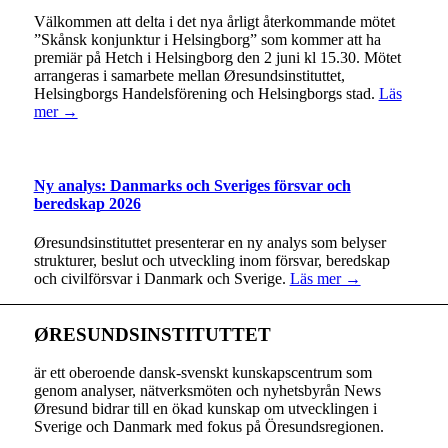
Välkommen att delta i det nya årligt återkommande mötet
”Skånsk konjunktur i Helsingborg” som kommer att ha
premiär på Hetch i Helsingborg den 2 juni kl 15.30. Mötet
arrangeras i samarbete mellan Øresundsinstituttet,
Helsingborgs Handelsförening och Helsingborgs stad.
Läs
mer →
Ny analys: Danmarks och Sveriges försvar och
beredskap 2026
Øresundsinstituttet presenterar en ny analys som belyser
strukturer, beslut och utveckling inom försvar, beredskap
och civilförsvar i Danmark och Sverige.
Läs mer →
ØRESUNDSINSTITUTTET
är ett oberoende dansk-svenskt kunskapscentrum som
genom analyser, nätverksmöten och nyhetsbyrån News
Øresund bidrar till en ökad kunskap om utvecklingen i
Sverige och Danmark med fokus på Öresundsregionen.