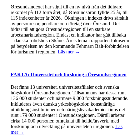
Øresundsindexet har stigit till en ny nivå från det tidigare
rekordet på 112 förra året, då Øresundsbron fyllde 25 år, till
115 indexenheter år 2026. Ökningen i indexet drivs särskilt
av personresor, pendlare och företag över Öresund. Det
bidrar till att göra Öresundsregionen till en starkare
arbetsmarknadsregion. Endast en indikator har gått tillbaka
– danska fritidshus i Skåne. Årets tema i rapporten fokuserar
på betydelsen av den kommande Fehmarn Bält-förbindelsen
för turismen i regionen.
Läs mer →
FAKTA: Universitet och forskning i Öresundsregionen
Det finns 13 universitet, universitetsfilialer och svenska
högskolor i Öresundsregionen. Tillsammans har dessa runt
136 000 studenter och närmare 9 000 forskningsstuderande.
Inkluderas även danska yrkeshögskolor, konstnärliga
utbildningsinstitutioner och näringslivsakademier finns det
runt 179 000 studenter i Öresundsregionen. Därtill arbetar
cirka 14 000 personer, omräknat till heltid/årsverk, med
forskning och utveckling på universiteten i regionen.
Läs
mer →