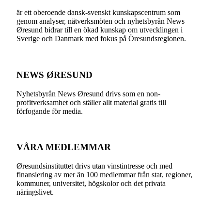
är ett oberoende dansk-svenskt kunskapscentrum som
genom analyser, nätverksmöten och nyhetsbyrån News
Øresund bidrar till en ökad kunskap om utvecklingen i
Sverige och Danmark med fokus på Öresundsregionen.
NEWS ØRESUND
Nyhetsbyrån News Øresund drivs som en non-
profitverksamhet och ställer allt material gratis till
förfogande för media.
VÅRA MEDLEMMAR
Øresundsinstituttet drivs utan vinst­intresse och med
finansiering av mer än 100 medlemmar från stat, regioner,
kommuner, universitet, högskolor och det privata
näringslivet.