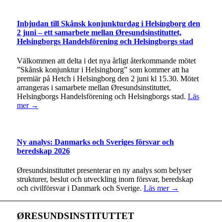
Inbjudan till Skånsk konjunkturdag i Helsingborg den
2 juni – ett samarbete mellan Øresundsinstituttet,
Helsingborgs Handelsförening och Helsingborgs stad
Välkommen att delta i det nya årligt återkommande mötet
”Skånsk konjunktur i Helsingborg” som kommer att ha
premiär på Hetch i Helsingborg den 2 juni kl 15.30. Mötet
arrangeras i samarbete mellan Øresundsinstituttet,
Helsingborgs Handelsförening och Helsingborgs stad.
Läs
mer →
Ny analys: Danmarks och Sveriges försvar och
beredskap 2026
Øresundsinstituttet presenterar en ny analys som belyser
strukturer, beslut och utveckling inom försvar, beredskap
och civilförsvar i Danmark och Sverige.
Läs mer →
ØRESUNDSINSTITUTTET