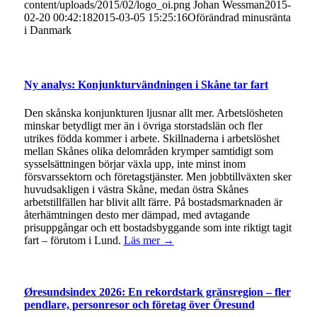
content/uploads/2015/02/logo_oi.png
Johan Wessman
2015-
02-20 00:42:18
2015-03-05 15:25:16
Oförändrad minusränta
i Danmark
Ny analys: Konjunkturvändningen i Skåne tar fart
Den skånska konjunkturen ljusnar allt mer. Arbetslösheten
minskar betydligt mer än i övriga storstadslän och fler
utrikes födda kommer i arbete. Skillnaderna i arbetslöshet
mellan Skånes olika delområden krymper samtidigt som
sysselsättningen börjar växla upp, inte minst inom
försvarssektorn och företagstjänster. Men jobbtillväxten sker
huvudsakligen i västra Skåne, medan östra Skånes
arbetstillfällen har blivit allt färre. På bostadsmarknaden är
återhämtningen desto mer dämpad, med avtagande
prisuppgångar och ett bostadsbyggande som inte riktigt tagit
fart – förutom i Lund.
Läs mer →
Øresundsindex 2026: En rekordstark gränsregion – fler
pendlare, personresor och företag över Öresund