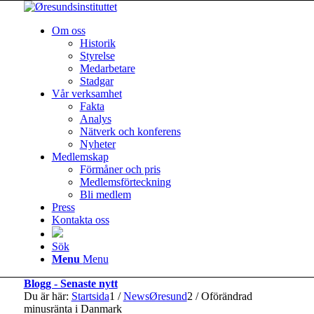
Om oss
Historik
Styrelse
Medarbetare
Stadgar
Vår verksamhet
Fakta
Analys
Nätverk och konferens
Nyheter
Medlemskap
Förmåner och pris
Medlemsförteckning
Bli medlem
Press
Kontakta oss
Sök
Menu
Menu
Blogg - Senaste nytt
Du är här:
Startsida
1
/
NewsØresund
2
/
Oförändrad
minusränta i Danmark