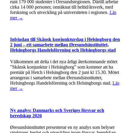
runt 179 000 studenter i Öresundsregionen. Därtill arbetar
cirka 14 000 personer, omräknat till heltid/årsverk, med
forskning och utveckling på universiteten i regionen.
Läs
mer →
Inbjudan till Skånsk konjunkturdag i Helsingborg den
2 juni – ett samarbete mellan Øresundsinstituttet,
Helsingborgs Handelsförening och Helsingborgs stad
Välkommen att delta i det nya årligt återkommande mötet
”Skånsk konjunktur i Helsingborg” som kommer att ha
premiär på Hetch i Helsingborg den 2 juni kl 15.30. Mötet
arrangeras i samarbete mellan Øresundsinstituttet,
Helsingborgs Handelsförening och Helsingborgs stad.
Läs
mer →
Ny analys: Danmarks och Sveriges försvar och
beredskap 2026
Øresundsinstituttet presenterar en ny analys som belyser
strukturer, beslut och utveckling inom försvar, beredskap