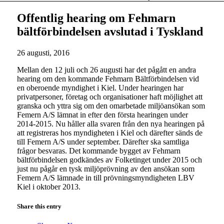
Offentlig hearing om Fehmarn
bältförbindelsen avslutad i Tyskland
26 augusti, 2016
Mellan den 12 juli och 26 augusti har det pågått en andra
hearing om den kommande Fehmarn Bältförbindelsen vid
en oberoende myndighet i Kiel. Under hearingen har
privatpersoner, företag och organisationer haft möjlighet att
granska och yttra sig om den omarbetade miljöansökan som
Femern A/S lämnat in efter den första hearingen under
2014-2015. Nu håller alla svaren från den nya hearingen på
att registreras hos myndigheten i Kiel och därefter sänds de
till Femern A/S under september. Därefter ska samtliga
frågor besvaras. Det kommande bygget av Fehmarn
bältförbindelsen godkändes av Folketinget under 2015 och
just nu pågår en tysk miljöprövning av den ansökan som
Femern A/S lämnade in till prövningsmyndigheten LBV
Kiel i oktober 2013.
Share this entry