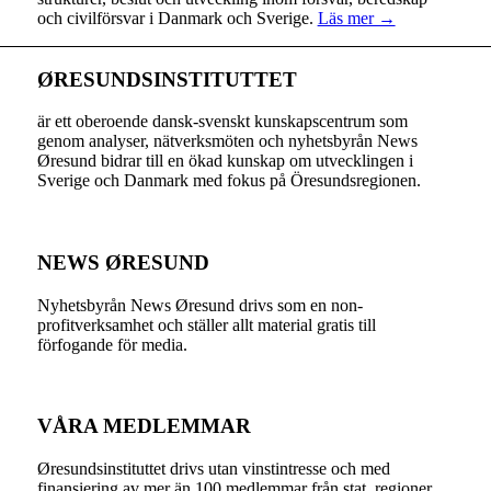
och civilförsvar i Danmark och Sverige.
Läs mer →
ØRESUNDSINSTITUTTET
är ett oberoende dansk-svenskt kunskapscentrum som
genom analyser, nätverksmöten och nyhetsbyrån News
Øresund bidrar till en ökad kunskap om utvecklingen i
Sverige och Danmark med fokus på Öresundsregionen.
NEWS ØRESUND
Nyhetsbyrån News Øresund drivs som en non-
profitverksamhet och ställer allt material gratis till
förfogande för media.
VÅRA MEDLEMMAR
Øresundsinstituttet drivs utan vinst­intresse och med
finansiering av mer än 100 medlemmar från stat, regioner,