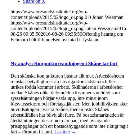
Share on X
https://www.oresundsinstituttet.org/wp-
content/uploads/2015/02/logo_oi.png
0
0
Johan Wessman
https://www.oresundsinstituttet.org/wp-
content/uploads/2015/02/logo_oi.png
Johan Wessman
2016-
08-26 09:35:50
2016-08-26 09:35:50
Offentlig hearing om
Fehmarn bältförbindelsen avslutad i Tyskland
Ny analys: Konjunkturvändningen i Skåne tar fart
Den skånska konjunkturen ljusnar allt mer. Arbetslösheten
minskar betydligt mer än i övriga storstadslän och fler
utrikes födda kommer i arbete. Skillnaderna i arbetslöshet
mellan Skånes olika delområden krymper samtidigt som
sysselsättningen börjar växla upp, inte minst inom
försvarssektorn och företagstjänster. Men jobbtillväxten sker
huvudsakligen i västra Skåne, medan östra Skånes
arbetstillfällen har blivit allt färre. På bostadsmarknaden är
återhämtningen desto mer dämpad, med avtagande
prisuppgångar och ett bostadsbyggande som inte riktigt tagit
fart – förutom i Lund.
Läs mer →