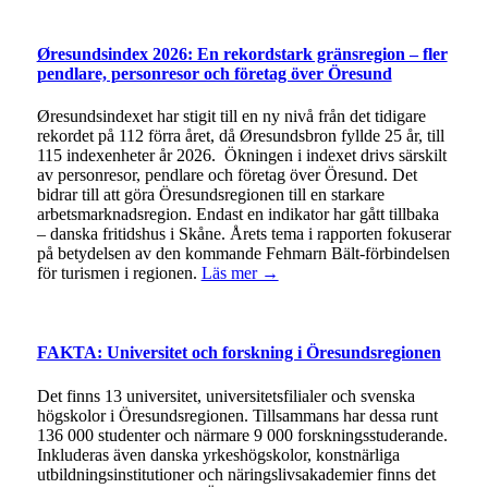
Øresundsindex 2026: En rekordstark gränsregion – fler
pendlare, personresor och företag över Öresund
Øresundsindexet har stigit till en ny nivå från det tidigare
rekordet på 112 förra året, då Øresundsbron fyllde 25 år, till
115 indexenheter år 2026. Ökningen i indexet drivs särskilt
av personresor, pendlare och företag över Öresund. Det
bidrar till att göra Öresundsregionen till en starkare
arbetsmarknadsregion. Endast en indikator har gått tillbaka
– danska fritidshus i Skåne. Årets tema i rapporten fokuserar
på betydelsen av den kommande Fehmarn Bält-förbindelsen
för turismen i regionen.
Läs mer →
FAKTA: Universitet och forskning i Öresundsregionen
Det finns 13 universitet, universitetsfilialer och svenska
högskolor i Öresundsregionen. Tillsammans har dessa runt
136 000 studenter och närmare 9 000 forskningsstuderande.
Inkluderas även danska yrkeshögskolor, konstnärliga
utbildningsinstitutioner och näringslivsakademier finns det