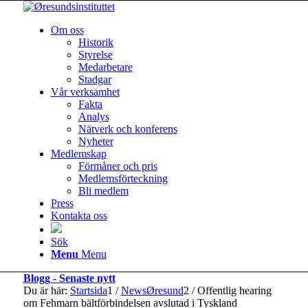
Om oss
Historik
Styrelse
Medarbetare
Stadgar
Vår verksamhet
Fakta
Analys
Nätverk och konferens
Nyheter
Medlemskap
Förmåner och pris
Medlemsförteckning
Bli medlem
Press
Kontakta oss
Sök
Menu
Menu
Blogg - Senaste nytt
Du är här:
Startsida
1
/
NewsØresund
2
/
Offentlig hearing
om Fehmarn bältförbindelsen avslutad i Tyskland