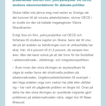
studiens rekommendationer för skånska politiker.
Skåne håller inte jämna steg med resten av Sverige när
det kommer till att minska arbetslösheten, skriver OECD i
en studie om den så kallade megaregionen Västra
Skandinavien.
Enligt Soo-Jin Kim, policyanalytiker vid OECD och
författare till studiens kapitel om Skåne, beror det till viss
del på att andelen av befolkningen som är utrikesfödda har
ökat, från 18,4 procent till 21,5 procent, de senaste fem
åren. Men det beror också på att det finns för lite flexibilitet
i arbetsmarknads-, utbildnings- och integrationspolitiken.
– Även innan den stora ökningen av asylansökare för
några år sedan fanns det strukturella problem på
arbetsmarknaden. Ungdomsarbetslösheten till exempel –
den höga andelen unga som varken har jobb eller utbildar
sig – har varit ett pågående problem en längre tid. Ovan på
detta har den stora ökningen av nyanlända migranter gjort
problemen på arbetsmarknaden värre, säger hon till News
Øresund.