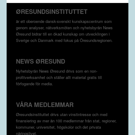
ØRESUNDSINSTITUTTET
är ett oberoende dansk-svenskt kunskapscentrum som
genom analyser, nätverksmöten och nyhetsbyrån News
Øresund bidrar till en ökad kunskap om utvecklingen i
Sverige och Danmark med fokus på Öresundsregionen.
NEWS ØRESUND
Nyhetsbyrån News Øresund drivs som en non-
profitverksamhet och ställer allt material gratis till
förfogande för media.
VÅRA MEDLEMMAR
Øresundsinstituttet drivs utan vinst­intresse och med
finansiering av mer än 100 medlemmar från stat, regioner,
kommuner, universitet, högskolor och det privata
näringslivet.