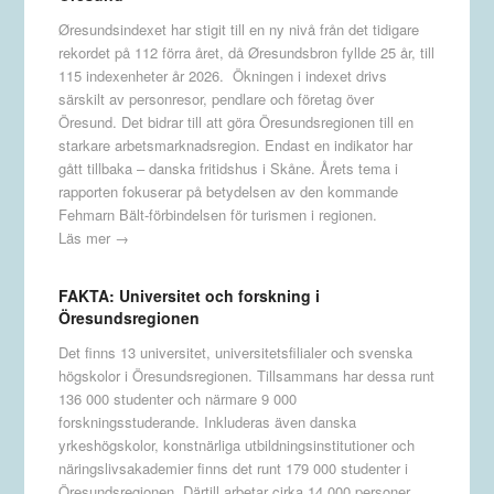
Øresundsindexet har stigit till en ny nivå från det tidigare
rekordet på 112 förra året, då Øresundsbron fyllde 25 år, till
115 indexenheter år 2026. Ökningen i indexet drivs
särskilt av personresor, pendlare och företag över
Öresund. Det bidrar till att göra Öresundsregionen till en
starkare arbetsmarknadsregion. Endast en indikator har
gått tillbaka – danska fritidshus i Skåne. Årets tema i
rapporten fokuserar på betydelsen av den kommande
Fehmarn Bält-förbindelsen för turismen i regionen.
Läs mer →
FAKTA: Universitet och forskning i
Öresundsregionen
Det finns 13 universitet, universitetsfilialer och svenska
högskolor i Öresundsregionen. Tillsammans har dessa runt
136 000 studenter och närmare 9 000
forskningsstuderande. Inkluderas även danska
yrkeshögskolor, konstnärliga utbildningsinstitutioner och
näringslivsakademier finns det runt 179 000 studenter i
Öresundsregionen. Därtill arbetar cirka 14 000 personer,