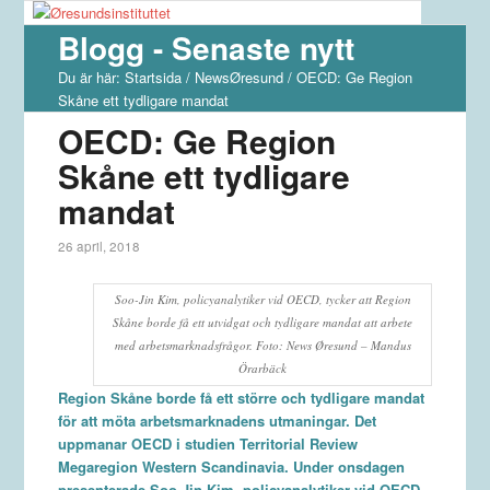
Blogg - Senaste nytt
Du är här:
Startsida
/
NewsØresund
/
OECD: Ge Region
Skåne ett tydligare mandat
OECD: Ge Region
Skåne ett tydligare
mandat
26 april, 2018
Soo-Jin Kim, policyanalytiker vid OECD, tycker att Region
Skåne borde få ett utvidgat och tydligare mandat att arbete
med arbetsmarknadsfrågor. Foto: News Øresund – Mandus
Örarbäck
Region Skåne borde få ett större och tydligare mandat
för att möta arbetsmarknadens utmaningar. Det
uppmanar OECD i studien Territorial Review
Megaregion Western Scandinavia. Under onsdagen
presenterade Soo-Jin Kim, policyanalytiker vid OECD,