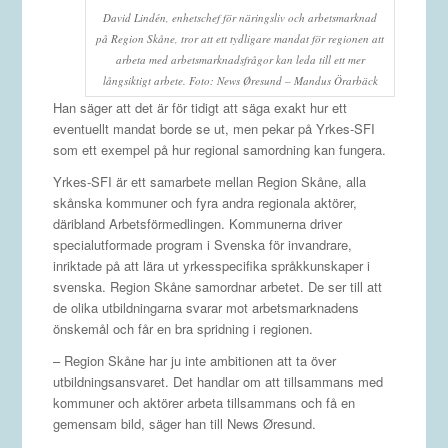
David Lindén, enhetschef för näringsliv och arbetsmarknad
på Region Skåne, tror att ett tydligare mandat för regionen att
arbeta med arbetsmarknadsfrågor kan leda till ett mer
långsiktigt arbete. Foto: News Øresund – Mandus Örarbäck
Han säger att det är för tidigt att säga exakt hur ett
eventuellt mandat borde se ut, men pekar på Yrkes-SFI
som ett exempel på hur regional samordning kan fungera.
Yrkes-SFI är ett samarbete mellan Region Skåne, alla
skånska kommuner och fyra andra regionala aktörer,
däribland Arbetsförmedlingen. Kommunerna driver
specialutformade program i Svenska för invandrare,
inriktade på att lära ut yrkesspecifika språkkunskaper i
svenska. Region Skåne samordnar arbetet. De ser till att
de olika utbildningarna svarar mot arbetsmarknadens
önskemål och får en bra spridning i regionen.
– Region Skåne har ju inte ambitionen att ta över
utbildningsansvaret. Det handlar om att tillsammans med
kommuner och aktörer arbeta tillsammans och få en
gemensam bild, säger han till News Øresund.