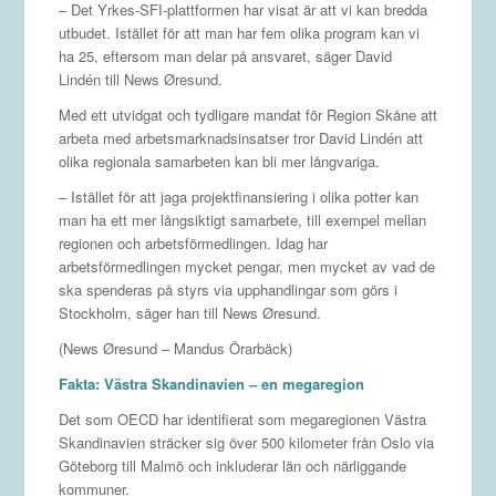
– Det Yrkes-SFI-plattformen har visat är att vi kan bredda
utbudet. Istället för att man har fem olika program kan vi
ha 25, eftersom man delar på ansvaret, säger David
Lindén till News Øresund.
Med ett utvidgat och tydligare mandat för Region Skåne att
arbeta med arbetsmarknadsinsatser tror David Lindén att
olika regionala samarbeten kan bli mer långvariga.
– Istället för att jaga projektfinansiering i olika potter kan
man ha ett mer långsiktigt samarbete, till exempel mellan
regionen och arbetsförmedlingen. Idag har
arbetsförmedlingen mycket pengar, men mycket av vad de
ska spenderas på styrs via upphandlingar som görs i
Stockholm, säger han till News Øresund.
(News Øresund – Mandus Örarbäck)
Fakta: Västra Skandinavien – en megaregion
Det som OECD har identifierat som megaregionen Västra
Skandinavien sträcker sig över 500 kilometer från Oslo via
Göteborg till Malmö och inkluderar län och närliggande
kommuner.