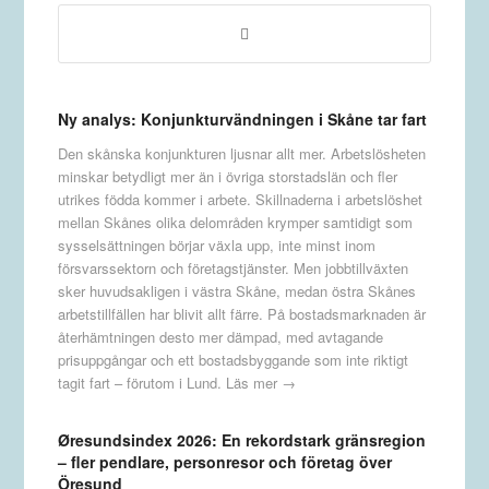
Ny analys: Konjunkturvändningen i Skåne tar fart
Den skånska konjunkturen ljusnar allt mer. Arbetslösheten
minskar betydligt mer än i övriga storstadslän och fler
utrikes födda kommer i arbete. Skillnaderna i arbetslöshet
mellan Skånes olika delområden krymper samtidigt som
sysselsättningen börjar växla upp, inte minst inom
försvarssektorn och företagstjänster. Men jobbtillväxten
sker huvudsakligen i västra Skåne, medan östra Skånes
arbetstillfällen har blivit allt färre. På bostadsmarknaden är
återhämtningen desto mer dämpad, med avtagande
prisuppgångar och ett bostadsbyggande som inte riktigt
tagit fart – förutom i Lund.
Läs mer →
Øresundsindex 2026: En rekordstark gränsregion
– fler pendlare, personresor och företag över
Öresund