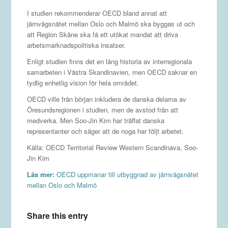
I studien rekommenderar OECD bland annat att
järnvägsnätet mellan Oslo och Malmö ska byggas ut och
att Region Skåne ska få ett utökat mandat att driva
arbetsmarknadspolitiska insatser.
Enligt studien finns det en lång historia av interregionala
samarbeten i Västra Skandinavien, men OECD saknar en
tydlig enhetlig vision för hela området.
OECD ville från början inkludera de danska delarna av
Öresundsregionen i studien, men de avstod från att
medverka. Men Soo-Jin Kim har träffat danska
representanter och säger att de noga har följt arbetet.
Källa: OECD Territorial Review Western Scandinava, Soo-
Jin Kim
Läs mer:
OECD uppmanar till utbyggnad av järnvägsnätet
mellan Oslo och Malmö
Share this entry