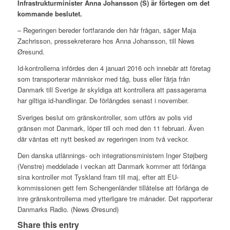
Infrastrukturminister Anna Johansson (S) är förtegen om det
kommande beslutet.
– Regeringen bereder fortfarande den här frågan, säger Maja
Zachrisson, pressekreterare hos Anna Johansson, till News
Øresund.
Id-kontrollerna infördes den 4 januari 2016 och innebär att företag
som transporterar människor med tåg, buss eller färja från
Danmark till Sverige är skyldiga att kontrollera att passagerarna
har giltiga id-handlingar. De förlängdes senast i november.
Sveriges beslut om gränskontroller, som utförs av polis vid
gränsen mot Danmark, löper till och med den 11 februari. Även
där väntas ett nytt besked av regeringen inom två veckor.
Den danska utlännings- och integrationsministern Inger Støjberg
(Venstre) meddelade i veckan att Danmark kommer att förlänga
sina kontroller mot Tyskland fram till maj, efter att EU-
kommissionen gett fem Schengenländer tillåtelse att förlänga de
inre gränskontrollerna med ytterligare tre månader. Det rapporterar
Danmarks Radio. (News Øresund)
Share this entry