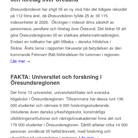
Øresundsindexet har stigit till en ny nivå från det tidigare rekordet
på 112 förra året, då Øresundsbron fyllde 25 år, till 115
indexenheter år 2026. Ökningen i indexet drivs särskilt av
personresor, pendlare och företag över Öresund. Det bidrar till att
göra Öresundsregionen till en starkare arbetsmarknadsregion.
Endast en indikator har gått tillbaka – danska fritidshus i
Skåne. Årets tema i rapporten fokuserar på betydelsen av den
kommande Fehmarn Bält-förbindelsen för turismen i regionen.
Läs mer →
FAKTA: Universitet och forskning i
Öresundsregionen
Det finns 13 universitet, universitetsfilialer och svenska
högskolor i Öresundsregionen. Tillsammans har dessa runt 136
000 studenter och närmare 9 000 forskningsstuderande.
Inkluderas även danska yrkeshögskolor, konstnärliga
utbildningsinstitutioner och näringslivsakademier finns det runt
179 000 studenter i Öresundsregionen. Därtill arbetar cirka 14 000
personer, omräknat till heltid/årsverk, med forskning och
utveckling på universiteten i regionen.
Läs mer →