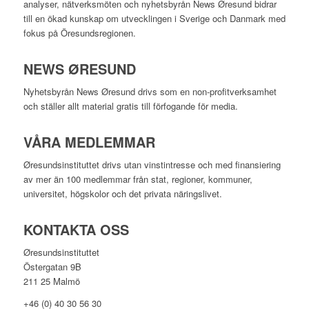
analyser, nätverksmöten och nyhetsbyrån News Øresund bidrar
till en ökad kunskap om utvecklingen i Sverige och Danmark med
fokus på Öresundsregionen.
NEWS ØRESUND
Nyhetsbyrån News Øresund drivs som en non-profitverksamhet
och ställer allt material gratis till förfogande för media.
VÅRA MEDLEMMAR
Øresundsinstituttet drivs utan vinst­intresse och med finansiering
av mer än 100 medlemmar från stat, regioner, kommuner,
universitet, högskolor och det privata näringslivet.
KONTAKTA OSS
Øresundsinstituttet
Östergatan 9B
211 25 Malmö
+46 (0) 40 30 56 30