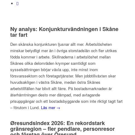
Ny analys: Konjunkturvändningen i Skåne
tar fart
Den skånska konjunkturen ljusnar allt mer. Arbetslösheten
minskar betydligt mer än i övriga storstadslän och fler utrikes
födda kommer i arbete. Skillnaderna i arbetslöshet mellan
Skånes olika delområden krymper samtidigt som
sysselsättningen börjar växla upp, inte minst inom
försvarssektorn och företagstjänster. Men jobbtillväxten sker
huvudsakligen i västra Skåne, medan östra Skånes
arbetstillfällen har blivit allt färre. På bostadsmarknaden är
återhämtningen desto mer dämpad, med avtagande
prisuppgångar och ett bostadsbyggande som inte riktigt tagit fart
– förutom i Lund.
Läs mer →
Øresundsindex 2026: En rekordstark
gränsregion – fler pendlare, personresor
och företag över Öresund